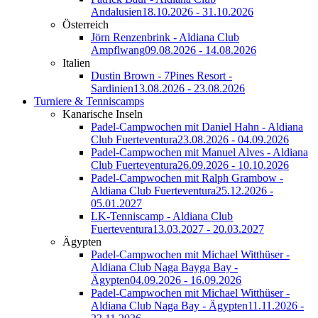
Andalusien
18.10.2026 - 31.10.2026
Österreich
Jörn Renzenbrink - Aldiana Club
Ampflwang
09.08.2026 - 14.08.2026
Italien
Dustin Brown - 7Pines Resort -
Sardinien
13.08.2026 - 23.08.2026
Turniere & Tenniscamps
Kanarische Inseln
Padel-Campwochen mit Daniel Hahn - Aldiana
Club Fuerteventura
23.08.2026 - 04.09.2026
Padel-Campwochen mit Manuel Alves - Aldiana
Club Fuerteventura
26.09.2026 - 10.10.2026
Padel-Campwochen mit Ralph Grambow -
Aldiana Club Fuerteventura
25.12.2026 -
05.01.2027
LK-Tenniscamp - Aldiana Club
Fuerteventura
13.03.2027 - 20.03.2027
Ägypten
Padel-Campwochen mit Michael Witthüser -
Aldiana Club Naga Bayga Bay -
Ägypten
04.09.2026 - 16.09.2026
Padel-Campwochen mit Michael Witthüser -
Aldiana Club Naga Bay - Ägypten
11.11.2026 -