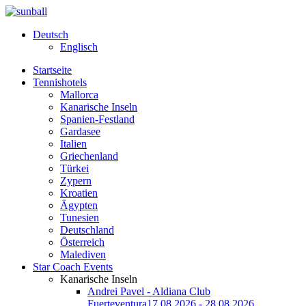
Deutsch
Englisch
Startseite
Tennishotels
Mallorca
Kanarische Inseln
Spanien-Festland
Gardasee
Italien
Griechenland
Türkei
Zypern
Kroatien
Ägypten
Tunesien
Deutschland
Österreich
Malediven
Star Coach Events
Kanarische Inseln
Andrei Pavel - Aldiana Club
Fuerteventura
17.08.2026 - 28.08.2026