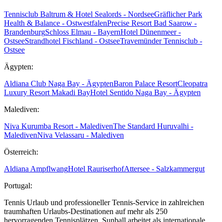
Tennisclub Baltrum & Hotel Sealords - Nordsee
Gräflicher Park
Health & Balance - Ostwestfalen
Precise Resort Bad Saarow -
Brandenburg
Schloss Elmau - Bayern
Hotel Dünenmeer -
Ostsee
Strandhotel Fischland - Ostsee
Travemünder Tennisclub -
Ostsee
Ägypten:
Aldiana Club Naga Bay - Ägypten
Baron Palace Resort
Cleopatra
Luxury Resort Makadi Bay
Hotel Sentido Naga Bay - Ägypten
Malediven:
Niva Kurumba Resort - Malediven
The Standard Huruvalhi -
Malediven
Niva Velassaru - Malediven
Österreich:
Aldiana Ampflwang
Hotel Rauriserhof
Attersee - Salzkammergut
Portugal:
Tennis Urlaub und professioneller Tennis-Service in zahlreichen
traumhaften Urlaubs-Destinationen auf mehr als 250
hervorragenden Tennisplätzen. Sunball arbeitet als internationale