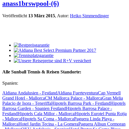
anass1brswpool-(6)
Veröffentlicht
13 März 2015
, Autor:
Heiko Simmendinger
Alle Sunball Tennis & Reisen Standorte:
Spanien:
Aldiana Andalusien - Festland
Aldiana Fuerteventura
Cap Vermell
Grand Hotel - Mallorca
CM Mallorca Palace - Mallorca
Gran Melia
Palacio de Isora - Teneriffa
Hipotels Barrosa Park - Festland
Hipotels
Barrosa Garden - Spanien Festland
Hipotels Barrosa Palace -
Festland
Hipotels Cala Millor - Mallorca
Hipotels Eurotel Punta Rotja
- Mallorca
Hipotels Sa Coma - Mallorca
Paguera Linda Playa -
Mallorca
Hotel Jardin Tecina - La Gomera
Paguera Allsun Cormoran