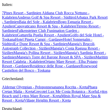
Italien:
7Pines Resort - Sardinien
Aldiana Club Rocca Nettuno -
Kalabrien
Andreus Golf & Spa Resort - Südtirol
Arbatax Park Resort
- Sardinien
Baia del Sole - Kalabrien
Bogo Egnazia Resort -
Apulien
Capovaticano Resort & Spa - Kalabrien
Tirreno Resort -
Sardinien
Falkensteiner Club Funimation Garden -
Kalabrien
Gattarella Puglia Resort - Apulien
Golfo del Sole Hotel -
Toskana
Hotel Pineta Campi - Gardasee
Hotel Sonnenalm -
Südtirol
Le Dune Resort & Spa - Sardinien
Mangia's Brucoli,
Autograph Collection - Sizilien
Mangia's Costa Ragusa Resort -
Sizilien
Mangia's Pollina Resort - Sizilien
Mangia's Sardinia Resort -
Sardinien
Mangia's Torre del Barone Resort & SPA - Sizilien
Maritim
Resort Calabria - Kalabrien
Ortano Mare Resort - Elba
Poiano
Resort - Gardasee
Residence delle Rose - Gardasee
Rosewood
Castiglion del Bosco - Toskana
Griechenland:
Aldemar Olympian - Peloponnes
ananea Rocrita - Kreta
Phaea
Cretan Malia - Kreta
Grecotel Lux Me Costa Botanica - Korfu
Lyttos
Beach und Lyttos Mare Resort - Kreta
Mitsis Royal Mare Spa &
Resort - Kreta
Village Heights Resort - Kreta
Deutschland: