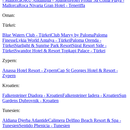
- Mallorca
OKU Andalusia - Spanien
Hotel Protur Sa Coma Playa -
Mallorca
Roca Nivaria Gran Hotel - Teneriffa
Oman:
Türkei:
Blue Waters Club - Türkei
Club Marvy by Paloma
Paloma
Finesse
Lykia World Antalya - Türkei
Paloma Orenda -
Türkei
Starlight & Sunrise Park Resort
Süral Resort Side -
Türkei
Swandor Hotel & Resort Topkapi Palace - Türkei
Zypern:
Anassa Hotel Resort - Zypern
Cap St Georges Hotel & Resort -
Zypern
Kroatien:
Falkensteiner Diadora - Kroatien
Falkensteiner Iadera - Kroatien
Sun
Gardens Dubrovnik - Kroatien
Tunesien:
Aldiana Djerba Atlantide
Calimera Delfino Beach Resort & Spa -
Tunesien
Sentido Phenicia - Tunesien