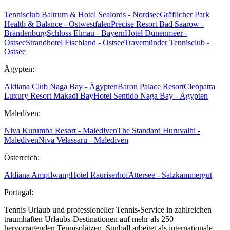
Tennisclub Baltrum & Hotel Sealords - Nordsee
Gräflicher Park
Health & Balance - Ostwestfalen
Precise Resort Bad Saarow -
Brandenburg
Schloss Elmau - Bayern
Hotel Dünenmeer -
Ostsee
Strandhotel Fischland - Ostsee
Travemünder Tennisclub -
Ostsee
Ägypten:
Aldiana Club Naga Bay - Ägypten
Baron Palace Resort
Cleopatra
Luxury Resort Makadi Bay
Hotel Sentido Naga Bay - Ägypten
Malediven:
Niva Kurumba Resort - Malediven
The Standard Huruvalhi -
Malediven
Niva Velassaru - Malediven
Österreich:
Aldiana Ampflwang
Hotel Rauriserhof
Attersee - Salzkammergut
Portugal:
Tennis Urlaub und professioneller Tennis-Service in zahlreichen
traumhaften Urlaubs-Destinationen auf mehr als 250
hervorragenden Tennisplätzen. Sunball arbeitet als internationale