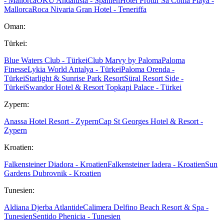
- Mallorca
OKU Andalusia - Spanien
Hotel Protur Sa Coma Playa -
Mallorca
Roca Nivaria Gran Hotel - Teneriffa
Oman:
Türkei:
Blue Waters Club - Türkei
Club Marvy by Paloma
Paloma
Finesse
Lykia World Antalya - Türkei
Paloma Orenda -
Türkei
Starlight & Sunrise Park Resort
Süral Resort Side -
Türkei
Swandor Hotel & Resort Topkapi Palace - Türkei
Zypern:
Anassa Hotel Resort - Zypern
Cap St Georges Hotel & Resort -
Zypern
Kroatien:
Falkensteiner Diadora - Kroatien
Falkensteiner Iadera - Kroatien
Sun
Gardens Dubrovnik - Kroatien
Tunesien:
Aldiana Djerba Atlantide
Calimera Delfino Beach Resort & Spa -
Tunesien
Sentido Phenicia - Tunesien