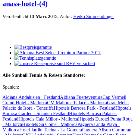
anass-hotel-(4)
Veröffentlicht
13 März 2015
, Autor:
Heiko Simmendinger
Alle Sunball Tennis & Reisen Standorte:
Spanien:
Aldiana Andalusien - Festland
Aldiana Fuerteventura
Cap Vermell
Grand Hotel - Mallorca
CM Mallorca Palace - Mallorca
Gran Melia
Palacio de Isora - Teneriffa
Hipotels Barrosa Park - Festland
Hipotels
Barrosa Garden - Spanien Festland
Hipotels Barrosa Palace -
Festland
Hipotels Cala Millor - Mallorca
Hipotels Eurotel Punta Rotja
- Mallorca
Hipotels Sa Coma - Mallorca
Paguera Linda Playa -
Mallorca
Hotel Jardin Tecina - La Gomera
Paguera Allsun Cormoran