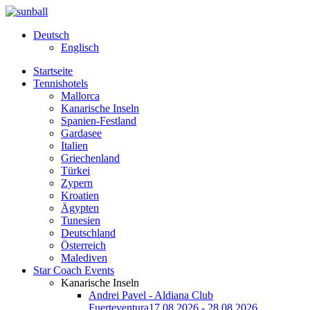
Deutsch
Englisch
Startseite
Tennishotels
Mallorca
Kanarische Inseln
Spanien-Festland
Gardasee
Italien
Griechenland
Türkei
Zypern
Kroatien
Ägypten
Tunesien
Deutschland
Österreich
Malediven
Star Coach Events
Kanarische Inseln
Andrei Pavel - Aldiana Club
Fuerteventura
17.08.2026 - 28.08.2026