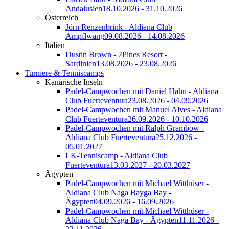
Andalusien
18.10.2026 - 31.10.2026
Österreich
Jörn Renzenbrink - Aldiana Club
Ampflwang
09.08.2026 - 14.08.2026
Italien
Dustin Brown - 7Pines Resort -
Sardinien
13.08.2026 - 23.08.2026
Turniere & Tenniscamps
Kanarische Inseln
Padel-Campwochen mit Daniel Hahn - Aldiana
Club Fuerteventura
23.08.2026 - 04.09.2026
Padel-Campwochen mit Manuel Alves - Aldiana
Club Fuerteventura
26.09.2026 - 10.10.2026
Padel-Campwochen mit Ralph Grambow -
Aldiana Club Fuerteventura
25.12.2026 -
05.01.2027
LK-Tenniscamp - Aldiana Club
Fuerteventura
13.03.2027 - 20.03.2027
Ägypten
Padel-Campwochen mit Michael Witthüser -
Aldiana Club Naga Bayga Bay -
Ägypten
04.09.2026 - 16.09.2026
Padel-Campwochen mit Michael Witthüser -
Aldiana Club Naga Bay - Ägypten
11.11.2026 -