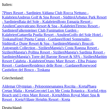
Italien:
7Pines Resort - Sardinien
Aldiana Club Rocca Nettuno -
Kalabrien
Andreus Golf & Spa Resort - Südtirol
Arbatax Park Resort
- Sardinien
Baia del Sole - Kalabrien
Bogo Egnazia Resort -
Apulien
Capovaticano Resort & Spa - Kalabrien
Tirreno Resort -
Sardinien
Falkensteiner Club Funimation Garden -
Kalabrien
Gattarella Puglia Resort - Apulien
Golfo del Sole Hotel -
Toskana
Hotel Pineta Campi - Gardasee
Hotel Sonnenalm -
Südtirol
Le Dune Resort & Spa - Sardinien
Mangia's Brucoli,
Autograph Collection - Sizilien
Mangia's Costa Ragusa Resort -
Sizilien
Mangia's Pollina Resort - Sizilien
Mangia's Sardinia Resort -
Sardinien
Mangia's Torre del Barone Resort & SPA - Sizilien
Maritim
Resort Calabria - Kalabrien
Ortano Mare Resort - Elba
Poiano
Resort - Gardasee
Residence delle Rose - Gardasee
Rosewood
Castiglion del Bosco - Toskana
Griechenland:
Aldemar Olympian - Peloponnes
ananea Rocrita - Kreta
Phaea
Cretan Malia - Kreta
Grecotel Lux Me Costa Botanica - Korfu
Lyttos
Beach und Lyttos Mare Resort - Kreta
Mitsis Royal Mare Spa &
Resort - Kreta
Village Heights Resort - Kreta
Deutschland: