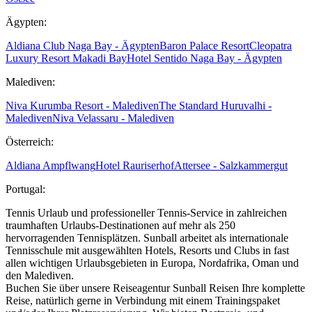
Ägypten:
Aldiana Club Naga Bay - Ägypten
Baron Palace Resort
Cleopatra
Luxury Resort Makadi Bay
Hotel Sentido Naga Bay - Ägypten
Malediven:
Niva Kurumba Resort - Malediven
The Standard Huruvalhi -
Malediven
Niva Velassaru - Malediven
Österreich:
Aldiana Ampflwang
Hotel Rauriserhof
Attersee - Salzkammergut
Portugal:
Tennis Urlaub und professioneller Tennis-Service in zahlreichen
traumhaften Urlaubs-Destinationen auf mehr als 250
hervorragenden Tennisplätzen. Sunball arbeitet als internationale
Tennisschule mit ausgewählten Hotels, Resorts und Clubs in fast
allen wichtigen Urlaubsgebieten in Europa, Nordafrika, Oman und
den Malediven.
Buchen Sie über unsere Reiseagentur Sunball Reisen Ihre komplette
Reise, natürlich gerne in Verbindung mit einem Trainingspaket