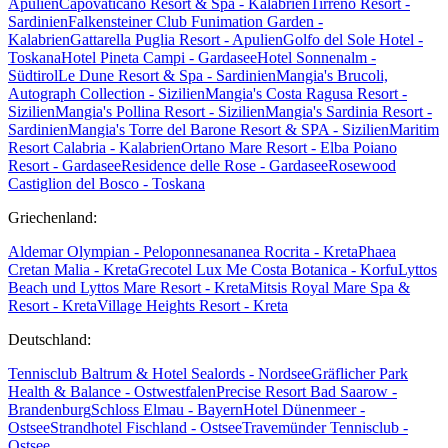
Apulien
Capovaticano Resort & Spa - Kalabrien
Tirreno Resort -
Sardinien
Falkensteiner Club Funimation Garden -
Kalabrien
Gattarella Puglia Resort - Apulien
Golfo del Sole Hotel -
Toskana
Hotel Pineta Campi - Gardasee
Hotel Sonnenalm -
Südtirol
Le Dune Resort & Spa - Sardinien
Mangia's Brucoli,
Autograph Collection - Sizilien
Mangia's Costa Ragusa Resort -
Sizilien
Mangia's Pollina Resort - Sizilien
Mangia's Sardinia Resort -
Sardinien
Mangia's Torre del Barone Resort & SPA - Sizilien
Maritim
Resort Calabria - Kalabrien
Ortano Mare Resort - Elba
Poiano
Resort - Gardasee
Residence delle Rose - Gardasee
Rosewood
Castiglion del Bosco - Toskana
Griechenland:
Aldemar Olympian - Peloponnes
ananea Rocrita - Kreta
Phaea
Cretan Malia - Kreta
Grecotel Lux Me Costa Botanica - Korfu
Lyttos
Beach und Lyttos Mare Resort - Kreta
Mitsis Royal Mare Spa &
Resort - Kreta
Village Heights Resort - Kreta
Deutschland:
Tennisclub Baltrum & Hotel Sealords - Nordsee
Gräflicher Park
Health & Balance - Ostwestfalen
Precise Resort Bad Saarow -
Brandenburg
Schloss Elmau - Bayern
Hotel Dünenmeer -
Ostsee
Strandhotel Fischland - Ostsee
Travemünder Tennisclub -
Ostsee