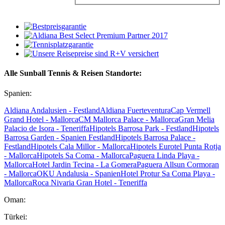
Alle Sunball Tennis & Reisen Standorte:
Spanien:
Aldiana Andalusien - Festland
Aldiana Fuerteventura
Cap Vermell
Grand Hotel - Mallorca
CM Mallorca Palace - Mallorca
Gran Melia
Palacio de Isora - Teneriffa
Hipotels Barrosa Park - Festland
Hipotels
Barrosa Garden - Spanien Festland
Hipotels Barrosa Palace -
Festland
Hipotels Cala Millor - Mallorca
Hipotels Eurotel Punta Rotja
- Mallorca
Hipotels Sa Coma - Mallorca
Paguera Linda Playa -
Mallorca
Hotel Jardin Tecina - La Gomera
Paguera Allsun Cormoran
- Mallorca
OKU Andalusia - Spanien
Hotel Protur Sa Coma Playa -
Mallorca
Roca Nivaria Gran Hotel - Teneriffa
Oman:
Türkei: