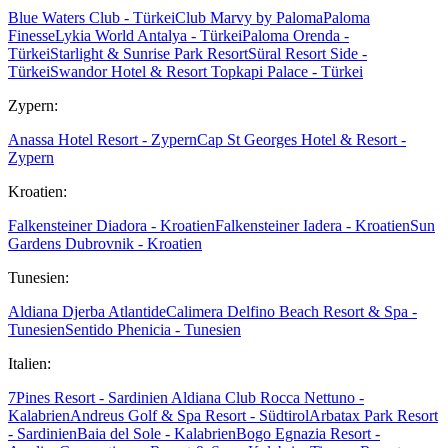
Blue Waters Club - Türkei
Club Marvy by Paloma
Paloma
Finesse
Lykia World Antalya - Türkei
Paloma Orenda -
Türkei
Starlight & Sunrise Park Resort
Süral Resort Side -
Türkei
Swandor Hotel & Resort Topkapi Palace - Türkei
Zypern:
Anassa Hotel Resort - Zypern
Cap St Georges Hotel & Resort -
Zypern
Kroatien:
Falkensteiner Diadora - Kroatien
Falkensteiner Iadera - Kroatien
Sun
Gardens Dubrovnik - Kroatien
Tunesien:
Aldiana Djerba Atlantide
Calimera Delfino Beach Resort & Spa -
Tunesien
Sentido Phenicia - Tunesien
Italien:
7Pines Resort - Sardinien
Aldiana Club Rocca Nettuno -
Kalabrien
Andreus Golf & Spa Resort - Südtirol
Arbatax Park Resort
- Sardinien
Baia del Sole - Kalabrien
Bogo Egnazia Resort -