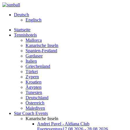
Deutsch
Englisch
Startseite
Tennishotels
Mallorca
Kanarische Inseln
Spanien-Festland
Gardasee
Italien
Griechenland
Türkei
Zypern
Kroatien
Ägypten
Tunesien
Deutschland
Österreich
Malediven
Star Coach Events
Kanarische Inseln
Andrei Pavel - Aldiana Club
Fuerteventura
17.08.2026 - 28.08.2026