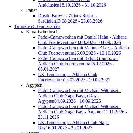
Andalusien
18.10.2026 - 31.10.2026
Italien
Dustin Brown - 7Pines Resort -
Sardinien
13.08.2026 - 23.08.2026
Turniere & Tenniscamps
Kanarische Inseln
Padel-Campwochen mit Daniel Hahn - Aldiana
Club Fuerteventura
23.08.2026 - 04.09.2026
Padel-Campwochen mit Manuel Alves - Aldiana
Club Fuerteventura
26.09.2026 - 10.10.2026
Padel-Campwochen mit Ralph Grambow -
Aldiana Club Fuerteventura
25.12.2026 -
05.01.2027
LK-Tenniscamp - Aldiana Club
Fuerteventura
13.03.2027 - 20.03.2027
Ägypten
Padel-Campwochen mit Michael Witthüser -
Aldiana Club Naga Bayga Bay -
Ägypten
04.09.2026 - 16.09.2026
Padel-Campwochen mit Michael Witthüser -
Aldiana Club Naga Bay - Ägypten
11.11.2026 -
23.11.2026
LK-Tenniscamp - Aldiana Club Naga
Bay
16.01.2027 - 23.01.2027