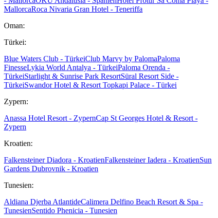
- Mallorca
OKU Andalusia - Spanien
Hotel Protur Sa Coma Playa -
Mallorca
Roca Nivaria Gran Hotel - Teneriffa
Oman:
Türkei:
Blue Waters Club - Türkei
Club Marvy by Paloma
Paloma
Finesse
Lykia World Antalya - Türkei
Paloma Orenda -
Türkei
Starlight & Sunrise Park Resort
Süral Resort Side -
Türkei
Swandor Hotel & Resort Topkapi Palace - Türkei
Zypern:
Anassa Hotel Resort - Zypern
Cap St Georges Hotel & Resort -
Zypern
Kroatien:
Falkensteiner Diadora - Kroatien
Falkensteiner Iadera - Kroatien
Sun
Gardens Dubrovnik - Kroatien
Tunesien:
Aldiana Djerba Atlantide
Calimera Delfino Beach Resort & Spa -
Tunesien
Sentido Phenicia - Tunesien