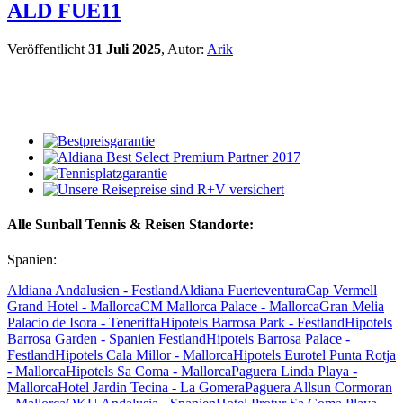
ALD FUE11
Veröffentlicht
31 Juli 2025
, Autor:
Arik
Alle Sunball Tennis & Reisen Standorte:
Spanien:
Aldiana Andalusien - Festland
Aldiana Fuerteventura
Cap Vermell
Grand Hotel - Mallorca
CM Mallorca Palace - Mallorca
Gran Melia
Palacio de Isora - Teneriffa
Hipotels Barrosa Park - Festland
Hipotels
Barrosa Garden - Spanien Festland
Hipotels Barrosa Palace -
Festland
Hipotels Cala Millor - Mallorca
Hipotels Eurotel Punta Rotja
- Mallorca
Hipotels Sa Coma - Mallorca
Paguera Linda Playa -
Mallorca
Hotel Jardin Tecina - La Gomera
Paguera Allsun Cormoran