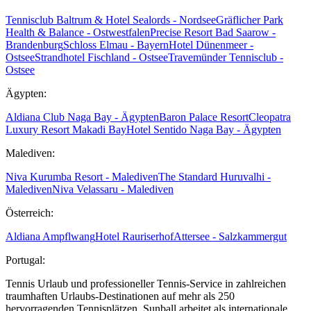
Tennisclub Baltrum & Hotel Sealords - Nordsee
Gräflicher Park
Health & Balance - Ostwestfalen
Precise Resort Bad Saarow -
Brandenburg
Schloss Elmau - Bayern
Hotel Dünenmeer -
Ostsee
Strandhotel Fischland - Ostsee
Travemünder Tennisclub -
Ostsee
Ägypten:
Aldiana Club Naga Bay - Ägypten
Baron Palace Resort
Cleopatra
Luxury Resort Makadi Bay
Hotel Sentido Naga Bay - Ägypten
Malediven:
Niva Kurumba Resort - Malediven
The Standard Huruvalhi -
Malediven
Niva Velassaru - Malediven
Österreich:
Aldiana Ampflwang
Hotel Rauriserhof
Attersee - Salzkammergut
Portugal:
Tennis Urlaub und professioneller Tennis-Service in zahlreichen
traumhaften Urlaubs-Destinationen auf mehr als 250
hervorragenden Tennisplätzen. Sunball arbeitet als internationale