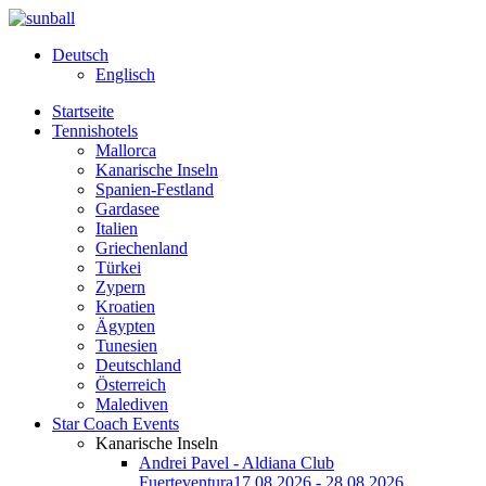
Deutsch
Englisch
Startseite
Tennishotels
Mallorca
Kanarische Inseln
Spanien-Festland
Gardasee
Italien
Griechenland
Türkei
Zypern
Kroatien
Ägypten
Tunesien
Deutschland
Österreich
Malediven
Star Coach Events
Kanarische Inseln
Andrei Pavel - Aldiana Club
Fuerteventura
17.08.2026 - 28.08.2026