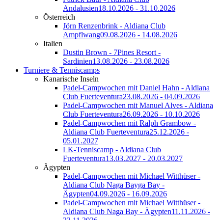
Andalusien
18.10.2026 - 31.10.2026
Österreich
Jörn Renzenbrink - Aldiana Club
Ampflwang
09.08.2026 - 14.08.2026
Italien
Dustin Brown - 7Pines Resort -
Sardinien
13.08.2026 - 23.08.2026
Turniere & Tenniscamps
Kanarische Inseln
Padel-Campwochen mit Daniel Hahn - Aldiana
Club Fuerteventura
23.08.2026 - 04.09.2026
Padel-Campwochen mit Manuel Alves - Aldiana
Club Fuerteventura
26.09.2026 - 10.10.2026
Padel-Campwochen mit Ralph Grambow -
Aldiana Club Fuerteventura
25.12.2026 -
05.01.2027
LK-Tenniscamp - Aldiana Club
Fuerteventura
13.03.2027 - 20.03.2027
Ägypten
Padel-Campwochen mit Michael Witthüser -
Aldiana Club Naga Bayga Bay -
Ägypten
04.09.2026 - 16.09.2026
Padel-Campwochen mit Michael Witthüser -
Aldiana Club Naga Bay - Ägypten
11.11.2026 -