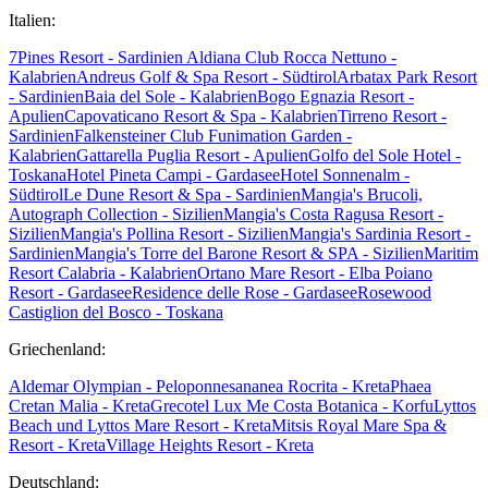
Italien:
7Pines Resort - Sardinien
Aldiana Club Rocca Nettuno -
Kalabrien
Andreus Golf & Spa Resort - Südtirol
Arbatax Park Resort
- Sardinien
Baia del Sole - Kalabrien
Bogo Egnazia Resort -
Apulien
Capovaticano Resort & Spa - Kalabrien
Tirreno Resort -
Sardinien
Falkensteiner Club Funimation Garden -
Kalabrien
Gattarella Puglia Resort - Apulien
Golfo del Sole Hotel -
Toskana
Hotel Pineta Campi - Gardasee
Hotel Sonnenalm -
Südtirol
Le Dune Resort & Spa - Sardinien
Mangia's Brucoli,
Autograph Collection - Sizilien
Mangia's Costa Ragusa Resort -
Sizilien
Mangia's Pollina Resort - Sizilien
Mangia's Sardinia Resort -
Sardinien
Mangia's Torre del Barone Resort & SPA - Sizilien
Maritim
Resort Calabria - Kalabrien
Ortano Mare Resort - Elba
Poiano
Resort - Gardasee
Residence delle Rose - Gardasee
Rosewood
Castiglion del Bosco - Toskana
Griechenland:
Aldemar Olympian - Peloponnes
ananea Rocrita - Kreta
Phaea
Cretan Malia - Kreta
Grecotel Lux Me Costa Botanica - Korfu
Lyttos
Beach und Lyttos Mare Resort - Kreta
Mitsis Royal Mare Spa &
Resort - Kreta
Village Heights Resort - Kreta
Deutschland: