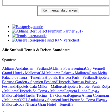
Alle Sunball Tennis & Reisen Standorte:
Spanien:
Aldiana Andalusien - Festland
Aldiana Fuerteventura
Cap Vermell
Grand Hotel - Mallorca
CM Mallorca Palace - Mallorca
Gran Melia
Palacio de Isora - Teneriffa
Hipotels Barrosa Park - Festland
Hipotels
Barrosa Garden - Spanien Festland
Hipotels Barrosa Palace -
Festland
Hipotels Cala Millor - Mallorca
Hipotels Eurotel Punta Rotja
- Mallorca
Hipotels Sa Coma - Mallorca
Paguera Linda Playa -
Mallorca
Hotel Jardin Tecina - La Gomera
Paguera Allsun Cormoran
- Mallorca
OKU Andalusia - Spanien
Hotel Protur Sa Coma Playa -
Mallorca
Roca Nivaria Gran Hotel - Teneriffa