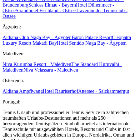
Brandenburg
Schloss Elmau - Bayern
Hotel Dünenmeer -
Ostsee
Strandhotel Fischland - Ostsee
Travemünder Tennisclub -
Ostsee
Ägypten:
Aldiana Club Naga Bay - Ägypten
Baron Palace Resort
Cleopatra
Luxury Resort Makadi Bay
Hotel Sentido Naga Bay - Ägypten
Malediven:
Niva Kurumba Resort - Malediven
The Standard Huruvalhi -
Malediven
Niva Velassaru - Malediven
Österreich:
Aldiana Ampflwang
Hotel Rauriserhof
Attersee - Salzkammergut
Portugal:
Tennis Urlaub und professioneller Tennis-Service in zahlreichen
traumhaften Urlaubs-Destinationen auf mehr als 250
hervorragenden Tennisplätzen. Sunball arbeitet als internationale
Tennisschule mit ausgewählten Hotels, Resorts und Clubs in fast
allen wichtigen Urlaubsgebieten in Europa, Nordafrika, Oman und