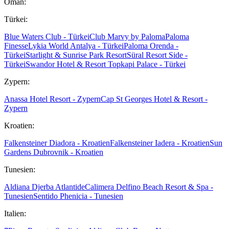
Oman:
Türkei:
Blue Waters Club - Türkei
Club Marvy by Paloma
Paloma
Finesse
Lykia World Antalya - Türkei
Paloma Orenda -
Türkei
Starlight & Sunrise Park Resort
Süral Resort Side -
Türkei
Swandor Hotel & Resort Topkapi Palace - Türkei
Zypern:
Anassa Hotel Resort - Zypern
Cap St Georges Hotel & Resort -
Zypern
Kroatien:
Falkensteiner Diadora - Kroatien
Falkensteiner Iadera - Kroatien
Sun
Gardens Dubrovnik - Kroatien
Tunesien:
Aldiana Djerba Atlantide
Calimera Delfino Beach Resort & Spa -
Tunesien
Sentido Phenicia - Tunesien
Italien: