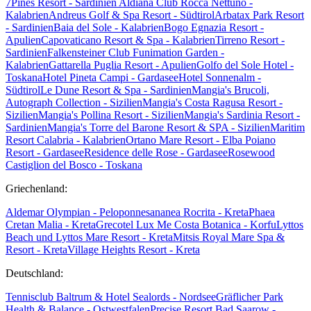
7Pines Resort - Sardinien
Aldiana Club Rocca Nettuno -
Kalabrien
Andreus Golf & Spa Resort - Südtirol
Arbatax Park Resort
- Sardinien
Baia del Sole - Kalabrien
Bogo Egnazia Resort -
Apulien
Capovaticano Resort & Spa - Kalabrien
Tirreno Resort -
Sardinien
Falkensteiner Club Funimation Garden -
Kalabrien
Gattarella Puglia Resort - Apulien
Golfo del Sole Hotel -
Toskana
Hotel Pineta Campi - Gardasee
Hotel Sonnenalm -
Südtirol
Le Dune Resort & Spa - Sardinien
Mangia's Brucoli,
Autograph Collection - Sizilien
Mangia's Costa Ragusa Resort -
Sizilien
Mangia's Pollina Resort - Sizilien
Mangia's Sardinia Resort -
Sardinien
Mangia's Torre del Barone Resort & SPA - Sizilien
Maritim
Resort Calabria - Kalabrien
Ortano Mare Resort - Elba
Poiano
Resort - Gardasee
Residence delle Rose - Gardasee
Rosewood
Castiglion del Bosco - Toskana
Griechenland:
Aldemar Olympian - Peloponnes
ananea Rocrita - Kreta
Phaea
Cretan Malia - Kreta
Grecotel Lux Me Costa Botanica - Korfu
Lyttos
Beach und Lyttos Mare Resort - Kreta
Mitsis Royal Mare Spa &
Resort - Kreta
Village Heights Resort - Kreta
Deutschland:
Tennisclub Baltrum & Hotel Sealords - Nordsee
Gräflicher Park
Health & Balance - Ostwestfalen
Precise Resort Bad Saarow -