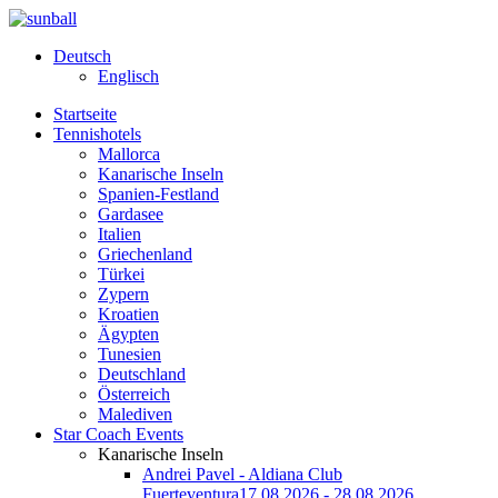
Deutsch
Englisch
Startseite
Tennishotels
Mallorca
Kanarische Inseln
Spanien-Festland
Gardasee
Italien
Griechenland
Türkei
Zypern
Kroatien
Ägypten
Tunesien
Deutschland
Österreich
Malediven
Star Coach Events
Kanarische Inseln
Andrei Pavel - Aldiana Club
Fuerteventura
17.08.2026 - 28.08.2026