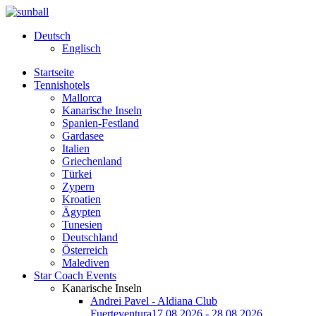
Deutsch
Englisch
Startseite
Tennishotels
Mallorca
Kanarische Inseln
Spanien-Festland
Gardasee
Italien
Griechenland
Türkei
Zypern
Kroatien
Ägypten
Tunesien
Deutschland
Österreich
Malediven
Star Coach Events
Kanarische Inseln
Andrei Pavel - Aldiana Club
Fuerteventura
17.08.2026 - 28.08.2026