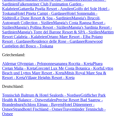
Sardinien
Falkensteiner Club Funimation Garden -
Kalabrien
Gattarella Puglia Resort - Apulien
Golfo del Sole Hotel -
Toskana
Hotel Pineta Campi - Gardasee
Hotel Sonnenalm -
Südtirol
Le Dune Resort & Spa - Sardinien
Mangia's Brucoli,
Autograph Collection - Sizilien
Mangia's Costa Ragusa Resort -
Sizilien
Mangia's Pollina Resort - Sizilien
Mangia's Sardinia Resort -
Sardinien
Mangia's Torre del Barone Resort & SPA - Sizilien
Maritim
Resort Calabria - Kalabrien
Ortano Mare Resort - Elba
Poiano
Resort - Gardasee
Residence delle Rose - Gardasee
Rosewood
Castiglion del Bosco - Toskana
Griechenland:
Aldemar Olympian - Peloponnes
ananea Rocrita - Kreta
Phaea
Cretan Malia - Kreta
Grecotel Lux Me Costa Botanica - Korfu
Lyttos
Beach und Lyttos Mare Resort - Kreta
Mitsis Royal Mare Spa &
Resort - Kreta
Village Heights Resort - Kreta
Deutschland:
Tennisclub Baltrum & Hotel Sealords - Nordsee
Gräflicher Park
Health & Balance - Ostwestfalen
Precise Resort Bad Saarow -
Brandenburg
Schloss Elmau - Bayern
Hotel Dünenmeer -
Ostsee
Strandhotel Fischland - Ostsee
Travemünder Tennisclub -
Ostsee