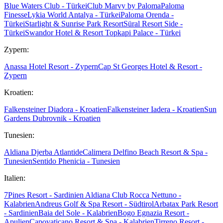
Blue Waters Club - Türkei
Club Marvy by Paloma
Paloma
Finesse
Lykia World Antalya - Türkei
Paloma Orenda -
Türkei
Starlight & Sunrise Park Resort
Süral Resort Side -
Türkei
Swandor Hotel & Resort Topkapi Palace - Türkei
Zypern:
Anassa Hotel Resort - Zypern
Cap St Georges Hotel & Resort -
Zypern
Kroatien:
Falkensteiner Diadora - Kroatien
Falkensteiner Iadera - Kroatien
Sun
Gardens Dubrovnik - Kroatien
Tunesien:
Aldiana Djerba Atlantide
Calimera Delfino Beach Resort & Spa -
Tunesien
Sentido Phenicia - Tunesien
Italien:
7Pines Resort - Sardinien
Aldiana Club Rocca Nettuno -
Kalabrien
Andreus Golf & Spa Resort - Südtirol
Arbatax Park Resort
- Sardinien
Baia del Sole - Kalabrien
Bogo Egnazia Resort -
Apulien
Capovaticano Resort & Spa - Kalabrien
Tirreno Resort -