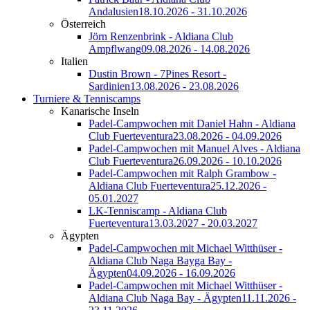
Andalusien
18.10.2026 - 31.10.2026
Österreich
Jörn Renzenbrink - Aldiana Club
Ampflwang
09.08.2026 - 14.08.2026
Italien
Dustin Brown - 7Pines Resort -
Sardinien
13.08.2026 - 23.08.2026
Turniere & Tenniscamps
Kanarische Inseln
Padel-Campwochen mit Daniel Hahn - Aldiana
Club Fuerteventura
23.08.2026 - 04.09.2026
Padel-Campwochen mit Manuel Alves - Aldiana
Club Fuerteventura
26.09.2026 - 10.10.2026
Padel-Campwochen mit Ralph Grambow -
Aldiana Club Fuerteventura
25.12.2026 -
05.01.2027
LK-Tenniscamp - Aldiana Club
Fuerteventura
13.03.2027 - 20.03.2027
Ägypten
Padel-Campwochen mit Michael Witthüser -
Aldiana Club Naga Bayga Bay -
Ägypten
04.09.2026 - 16.09.2026
Padel-Campwochen mit Michael Witthüser -
Aldiana Club Naga Bay - Ägypten
11.11.2026 -