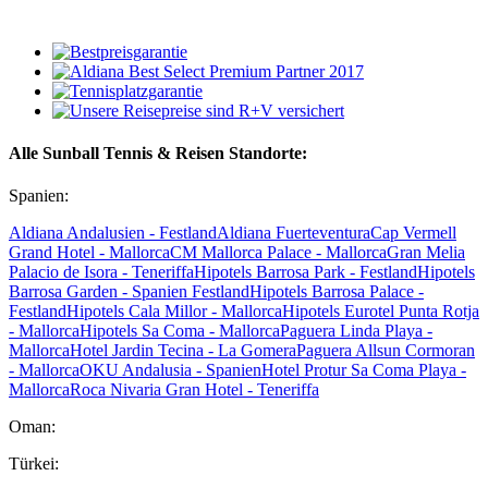
Alle Sunball Tennis & Reisen Standorte:
Spanien:
Aldiana Andalusien - Festland
Aldiana Fuerteventura
Cap Vermell
Grand Hotel - Mallorca
CM Mallorca Palace - Mallorca
Gran Melia
Palacio de Isora - Teneriffa
Hipotels Barrosa Park - Festland
Hipotels
Barrosa Garden - Spanien Festland
Hipotels Barrosa Palace -
Festland
Hipotels Cala Millor - Mallorca
Hipotels Eurotel Punta Rotja
- Mallorca
Hipotels Sa Coma - Mallorca
Paguera Linda Playa -
Mallorca
Hotel Jardin Tecina - La Gomera
Paguera Allsun Cormoran
- Mallorca
OKU Andalusia - Spanien
Hotel Protur Sa Coma Playa -
Mallorca
Roca Nivaria Gran Hotel - Teneriffa
Oman:
Türkei: