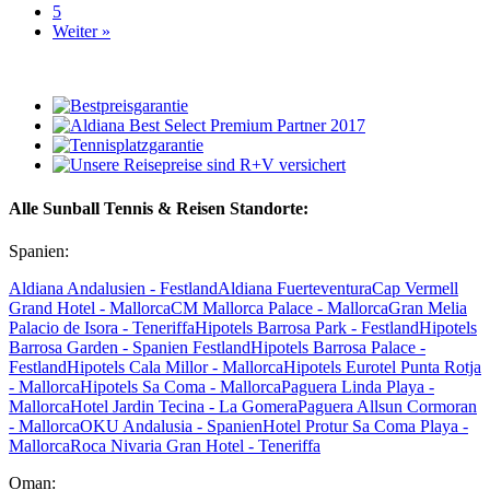
5
Weiter »
Alle Sunball Tennis & Reisen Standorte:
Spanien:
Aldiana Andalusien - Festland
Aldiana Fuerteventura
Cap Vermell
Grand Hotel - Mallorca
CM Mallorca Palace - Mallorca
Gran Melia
Palacio de Isora - Teneriffa
Hipotels Barrosa Park - Festland
Hipotels
Barrosa Garden - Spanien Festland
Hipotels Barrosa Palace -
Festland
Hipotels Cala Millor - Mallorca
Hipotels Eurotel Punta Rotja
- Mallorca
Hipotels Sa Coma - Mallorca
Paguera Linda Playa -
Mallorca
Hotel Jardin Tecina - La Gomera
Paguera Allsun Cormoran
- Mallorca
OKU Andalusia - Spanien
Hotel Protur Sa Coma Playa -
Mallorca
Roca Nivaria Gran Hotel - Teneriffa
Oman: