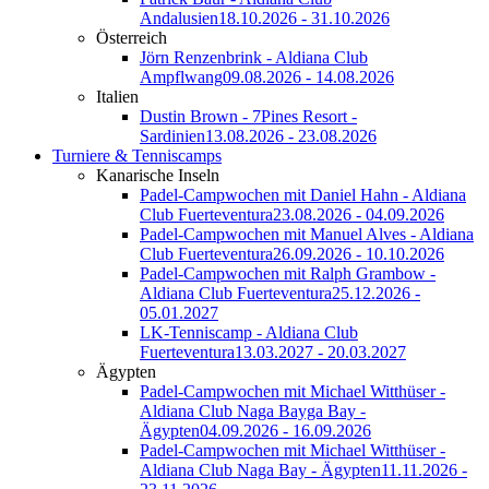
Andalusien
18.10.2026 - 31.10.2026
Österreich
Jörn Renzenbrink - Aldiana Club
Ampflwang
09.08.2026 - 14.08.2026
Italien
Dustin Brown - 7Pines Resort -
Sardinien
13.08.2026 - 23.08.2026
Turniere & Tenniscamps
Kanarische Inseln
Padel-Campwochen mit Daniel Hahn - Aldiana
Club Fuerteventura
23.08.2026 - 04.09.2026
Padel-Campwochen mit Manuel Alves - Aldiana
Club Fuerteventura
26.09.2026 - 10.10.2026
Padel-Campwochen mit Ralph Grambow -
Aldiana Club Fuerteventura
25.12.2026 -
05.01.2027
LK-Tenniscamp - Aldiana Club
Fuerteventura
13.03.2027 - 20.03.2027
Ägypten
Padel-Campwochen mit Michael Witthüser -
Aldiana Club Naga Bayga Bay -
Ägypten
04.09.2026 - 16.09.2026
Padel-Campwochen mit Michael Witthüser -
Aldiana Club Naga Bay - Ägypten
11.11.2026 -