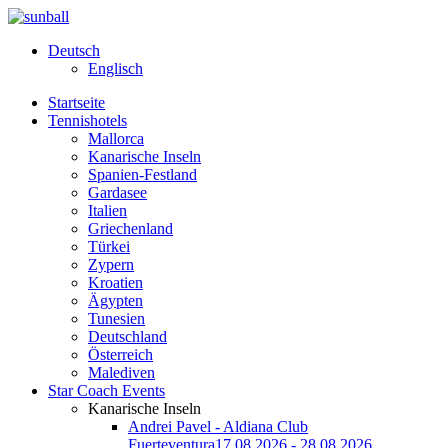
Deutsch
Englisch
Startseite
Tennishotels
Mallorca
Kanarische Inseln
Spanien-Festland
Gardasee
Italien
Griechenland
Türkei
Zypern
Kroatien
Ägypten
Tunesien
Deutschland
Österreich
Malediven
Star Coach Events
Kanarische Inseln
Andrei Pavel - Aldiana Club
Fuerteventura
17.08.2026 - 28.08.2026