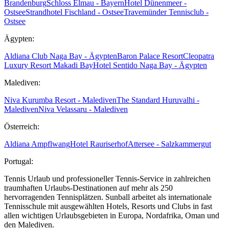
Brandenburg
Schloss Elmau - Bayern
Hotel Dünenmeer -
Ostsee
Strandhotel Fischland - Ostsee
Travemünder Tennisclub -
Ostsee
Ägypten:
Aldiana Club Naga Bay - Ägypten
Baron Palace Resort
Cleopatra
Luxury Resort Makadi Bay
Hotel Sentido Naga Bay - Ägypten
Malediven:
Niva Kurumba Resort - Malediven
The Standard Huruvalhi -
Malediven
Niva Velassaru - Malediven
Österreich:
Aldiana Ampflwang
Hotel Rauriserhof
Attersee - Salzkammergut
Portugal:
Tennis Urlaub und professioneller Tennis-Service in zahlreichen
traumhaften Urlaubs-Destinationen auf mehr als 250
hervorragenden Tennisplätzen. Sunball arbeitet als internationale
Tennisschule mit ausgewählten Hotels, Resorts und Clubs in fast
allen wichtigen Urlaubsgebieten in Europa, Nordafrika, Oman und
den Malediven.