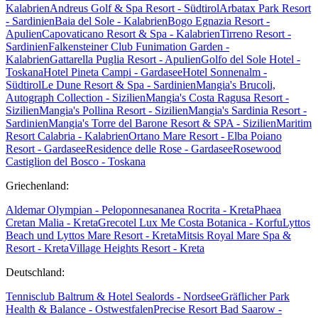
Kalabrien
Andreus Golf & Spa Resort - Südtirol
Arbatax Park Resort
- Sardinien
Baia del Sole - Kalabrien
Bogo Egnazia Resort -
Apulien
Capovaticano Resort & Spa - Kalabrien
Tirreno Resort -
Sardinien
Falkensteiner Club Funimation Garden -
Kalabrien
Gattarella Puglia Resort - Apulien
Golfo del Sole Hotel -
Toskana
Hotel Pineta Campi - Gardasee
Hotel Sonnenalm -
Südtirol
Le Dune Resort & Spa - Sardinien
Mangia's Brucoli,
Autograph Collection - Sizilien
Mangia's Costa Ragusa Resort -
Sizilien
Mangia's Pollina Resort - Sizilien
Mangia's Sardinia Resort -
Sardinien
Mangia's Torre del Barone Resort & SPA - Sizilien
Maritim
Resort Calabria - Kalabrien
Ortano Mare Resort - Elba
Poiano
Resort - Gardasee
Residence delle Rose - Gardasee
Rosewood
Castiglion del Bosco - Toskana
Griechenland:
Aldemar Olympian - Peloponnes
ananea Rocrita - Kreta
Phaea
Cretan Malia - Kreta
Grecotel Lux Me Costa Botanica - Korfu
Lyttos
Beach und Lyttos Mare Resort - Kreta
Mitsis Royal Mare Spa &
Resort - Kreta
Village Heights Resort - Kreta
Deutschland:
Tennisclub Baltrum & Hotel Sealords - Nordsee
Gräflicher Park
Health & Balance - Ostwestfalen
Precise Resort Bad Saarow -