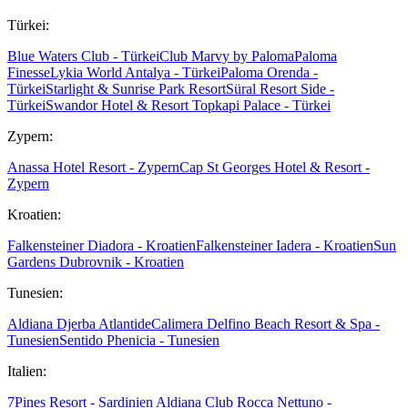
Türkei:
Blue Waters Club - Türkei
Club Marvy by Paloma
Paloma
Finesse
Lykia World Antalya - Türkei
Paloma Orenda -
Türkei
Starlight & Sunrise Park Resort
Süral Resort Side -
Türkei
Swandor Hotel & Resort Topkapi Palace - Türkei
Zypern:
Anassa Hotel Resort - Zypern
Cap St Georges Hotel & Resort -
Zypern
Kroatien:
Falkensteiner Diadora - Kroatien
Falkensteiner Iadera - Kroatien
Sun
Gardens Dubrovnik - Kroatien
Tunesien:
Aldiana Djerba Atlantide
Calimera Delfino Beach Resort & Spa -
Tunesien
Sentido Phenicia - Tunesien
Italien:
7Pines Resort - Sardinien
Aldiana Club Rocca Nettuno -