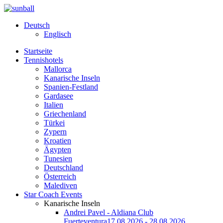
Deutsch
Englisch
Startseite
Tennishotels
Mallorca
Kanarische Inseln
Spanien-Festland
Gardasee
Italien
Griechenland
Türkei
Zypern
Kroatien
Ägypten
Tunesien
Deutschland
Österreich
Malediven
Star Coach Events
Kanarische Inseln
Andrei Pavel - Aldiana Club
Fuerteventura
17.08.2026 - 28.08.2026