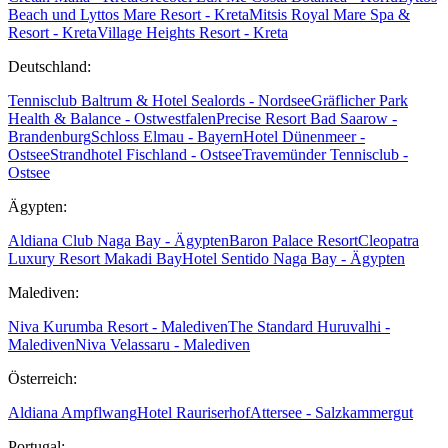
Beach und Lyttos Mare Resort - Kreta
Mitsis Royal Mare Spa &
Resort - Kreta
Village Heights Resort - Kreta
Deutschland:
Tennisclub Baltrum & Hotel Sealords - Nordsee
Gräflicher Park
Health & Balance - Ostwestfalen
Precise Resort Bad Saarow -
Brandenburg
Schloss Elmau - Bayern
Hotel Dünenmeer -
Ostsee
Strandhotel Fischland - Ostsee
Travemünder Tennisclub -
Ostsee
Ägypten:
Aldiana Club Naga Bay - Ägypten
Baron Palace Resort
Cleopatra
Luxury Resort Makadi Bay
Hotel Sentido Naga Bay - Ägypten
Malediven:
Niva Kurumba Resort - Malediven
The Standard Huruvalhi -
Malediven
Niva Velassaru - Malediven
Österreich:
Aldiana Ampflwang
Hotel Rauriserhof
Attersee - Salzkammergut
Portugal: