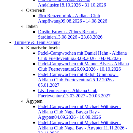
Andalusien
18.10.2026 - 31.10.2026
Österreich
Jörn Renzenbrink - Aldiana Club
Ampflwang
09.08.2026 - 14.08.2026
Italien
Dustin Brown - 7Pines Resort -
Sardinien
13.08.2026 - 23.08.2026
Turniere & Tenniscamps
Kanarische Inseln
Padel-Campwochen mit Daniel Hahn - Aldiana
Club Fuerteventura
23.08.2026 - 04.09.2026
Padel-Campwochen mit Manuel Alves - Aldiana
Club Fuerteventura
26.09.2026 - 10.10.2026
Padel-Campwochen mit Ralph Grambow -
Aldiana Club Fuerteventura
25.12.2026 -
05.01.2027
LK-Tenniscamp - Aldiana Club
Fuerteventura
13.03.2027 - 20.03.2027
Ägypten
Padel-Campwochen mit Michael Witthüser -
Aldiana Club Naga Bayga Bay -
Ägypten
04.09.2026 - 16.09.2026
Padel-Campwochen mit Michael Witthüser -
Aldiana Club Naga Bay - Ägypten
11.11.2026 -