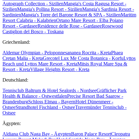
Autograph Collection - Sizilien
Mangia's Costa Ragusa Resort -
Sizilien
Mangia's Pollina Resort - Sizilien
Mangia's Sardinia Resort -
Sardinien
Mangia's Torre del Barone Resort & SPA - Sizilien
Maritim
Resort Calabria - Kalabrien
Ortano Mare Resort - Elba
Poiano
Resort - Gardasee
Residence delle Rose - Gardasee
Rosewood
Castiglion del Bosco - Toskana
Griechenland:
Aldemar Olympian - Peloponnes
ananea Rocrita - Kreta
Phaea
Cretan Malia - Kreta
Grecotel Lux Me Costa Botanica - Korfu
Lyttos
Beach und Lyttos Mare Resort - Kreta
Mitsis Royal Mare Spa &
Resort - Kreta
Village Heights Resort - Kreta
Deutschland:
Tennisclub Baltrum & Hotel Sealords - Nordsee
Gräflicher Park
Health & Balance - Ostwestfalen
Precise Resort Bad Saarow -
Brandenburg
Schloss Elmau - Bayern
Hotel Dünenmeer -
Ostsee
Strandhotel Fischland - Ostsee
Travemünder Tennisclub -
Ostsee
Ägypten:
Aldiana Club Naga Bay - Ägypten
Baron Palace Resort
Cleopatra