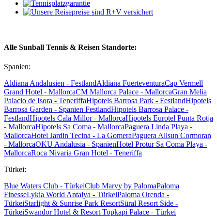
Alle Sunball Tennis & Reisen Standorte:
Spanien:
Aldiana Andalusien - Festland
Aldiana Fuerteventura
Cap Vermell
Grand Hotel - Mallorca
CM Mallorca Palace - Mallorca
Gran Melia
Palacio de Isora - Teneriffa
Hipotels Barrosa Park - Festland
Hipotels
Barrosa Garden - Spanien Festland
Hipotels Barrosa Palace -
Festland
Hipotels Cala Millor - Mallorca
Hipotels Eurotel Punta Rotja
- Mallorca
Hipotels Sa Coma - Mallorca
Paguera Linda Playa -
Mallorca
Hotel Jardin Tecina - La Gomera
Paguera Allsun Cormoran
- Mallorca
OKU Andalusia - Spanien
Hotel Protur Sa Coma Playa -
Mallorca
Roca Nivaria Gran Hotel - Teneriffa
Türkei:
Blue Waters Club - Türkei
Club Marvy by Paloma
Paloma
Finesse
Lykia World Antalya - Türkei
Paloma Orenda -
Türkei
Starlight & Sunrise Park Resort
Süral Resort Side -
Türkei
Swandor Hotel & Resort Topkapi Palace - Türkei