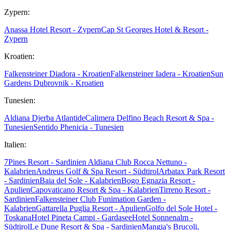
Zypern:
Anassa Hotel Resort - Zypern
Cap St Georges Hotel & Resort -
Zypern
Kroatien:
Falkensteiner Diadora - Kroatien
Falkensteiner Iadera - Kroatien
Sun
Gardens Dubrovnik - Kroatien
Tunesien:
Aldiana Djerba Atlantide
Calimera Delfino Beach Resort & Spa -
Tunesien
Sentido Phenicia - Tunesien
Italien:
7Pines Resort - Sardinien
Aldiana Club Rocca Nettuno -
Kalabrien
Andreus Golf & Spa Resort - Südtirol
Arbatax Park Resort
- Sardinien
Baia del Sole - Kalabrien
Bogo Egnazia Resort -
Apulien
Capovaticano Resort & Spa - Kalabrien
Tirreno Resort -
Sardinien
Falkensteiner Club Funimation Garden -
Kalabrien
Gattarella Puglia Resort - Apulien
Golfo del Sole Hotel -
Toskana
Hotel Pineta Campi - Gardasee
Hotel Sonnenalm -
Südtirol
Le Dune Resort & Spa - Sardinien
Mangia's Brucoli,