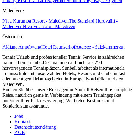
Luxury Resort Makadi Bay
Hotel Sentido Naga Bay - Ägypten
Malediven:
Niva Kurumba Resort - Malediven
The Standard Huruvalhi -
Malediven
Niva Velassaru - Malediven
Österreich:
Aldiana Ampflwang
Hotel Rauriserhof
Attersee - Salzkammergut
Tennis Urlaub und professioneller Tennis-Service in zahlreichen
traumhaften Urlaubs-Destinationen auf mehr als 250
hervorragenden Tennisplätzen. Sunball arbeitet als internationale
Tennisschule mit ausgewählten Hotels, Resorts und Clubs in fast
allen wichtigen Urlaubsgebieten in Europa, Nordafrika und den
Malediven.
Buchen Sie über unsere Reiseagentur Sunball Reisen Ihre komplette
Reise, natürlich gerne in Verbindung mit einem Trainingspaket
und/oder Ihrer Platzreservierung. Wir bieten Bestpreis- und
Sonderleistungsgarantie.
Jobs
Kontakt
Datenschutzerklärung
AGB