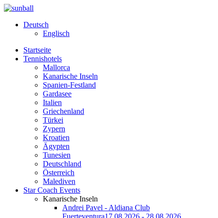
Deutsch
Englisch
Startseite
Tennishotels
Mallorca
Kanarische Inseln
Spanien-Festland
Gardasee
Italien
Griechenland
Türkei
Zypern
Kroatien
Ägypten
Tunesien
Deutschland
Österreich
Malediven
Star Coach Events
Kanarische Inseln
Andrei Pavel - Aldiana Club
Fuerteventura
17.08.2026 - 28.08.2026