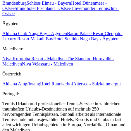
Brandenburg
Schloss Elmau - Bayern
Hotel Dünenmeer -
Ostsee
Strandhotel Fischland - Ostsee
Travemünder Tennisclub -
Ostsee
Ägypten:
Aldiana Club Naga Bay - Ägypten
Baron Palace Resort
Cleopatra
Luxury Resort Makadi Bay
Hotel Sentido Naga Bay - Ägypten
Malediven:
Niva Kurumba Resort - Malediven
The Standard Huruvalhi -
Malediven
Niva Velassaru - Malediven
Österreich:
Aldiana Ampflwang
Hotel Rauriserhof
Attersee - Salzkammergut
Portugal:
Tennis Urlaub und professioneller Tennis-Service in zahlreichen
traumhaften Urlaubs-Destinationen auf mehr als 250
hervorragenden Tennisplätzen. Sunball arbeitet als internationale
Tennisschule mit ausgewählten Hotels, Resorts und Clubs in fast
allen wichtigen Urlaubsgebieten in Europa, Nordafrika, Oman und
den Malediven.