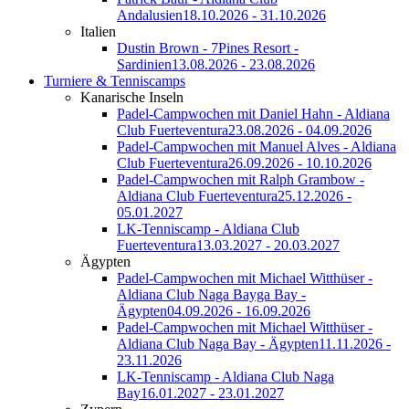
Andalusien
18.10.2026 - 31.10.2026
Italien
Dustin Brown - 7Pines Resort -
Sardinien
13.08.2026 - 23.08.2026
Turniere & Tenniscamps
Kanarische Inseln
Padel-Campwochen mit Daniel Hahn - Aldiana
Club Fuerteventura
23.08.2026 - 04.09.2026
Padel-Campwochen mit Manuel Alves - Aldiana
Club Fuerteventura
26.09.2026 - 10.10.2026
Padel-Campwochen mit Ralph Grambow -
Aldiana Club Fuerteventura
25.12.2026 -
05.01.2027
LK-Tenniscamp - Aldiana Club
Fuerteventura
13.03.2027 - 20.03.2027
Ägypten
Padel-Campwochen mit Michael Witthüser -
Aldiana Club Naga Bayga Bay -
Ägypten
04.09.2026 - 16.09.2026
Padel-Campwochen mit Michael Witthüser -
Aldiana Club Naga Bay - Ägypten
11.11.2026 -
23.11.2026
LK-Tenniscamp - Aldiana Club Naga
Bay
16.01.2027 - 23.01.2027