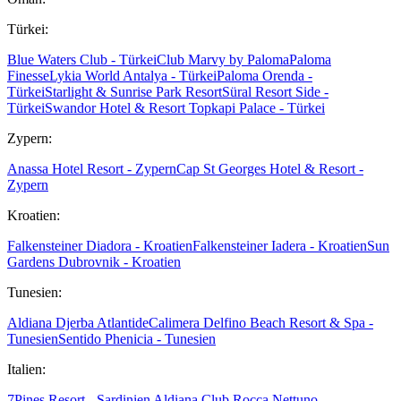
Türkei:
Blue Waters Club - Türkei
Club Marvy by Paloma
Paloma
Finesse
Lykia World Antalya - Türkei
Paloma Orenda -
Türkei
Starlight & Sunrise Park Resort
Süral Resort Side -
Türkei
Swandor Hotel & Resort Topkapi Palace - Türkei
Zypern:
Anassa Hotel Resort - Zypern
Cap St Georges Hotel & Resort -
Zypern
Kroatien:
Falkensteiner Diadora - Kroatien
Falkensteiner Iadera - Kroatien
Sun
Gardens Dubrovnik - Kroatien
Tunesien:
Aldiana Djerba Atlantide
Calimera Delfino Beach Resort & Spa -
Tunesien
Sentido Phenicia - Tunesien
Italien:
7Pines Resort - Sardinien
Aldiana Club Rocca Nettuno -