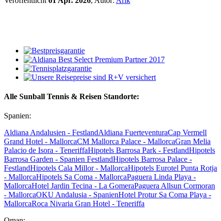
Veröffentlicht
01 Apr. 2026
, Autor:
Arik
Alle Sunball Tennis & Reisen Standorte:
Spanien:
Aldiana Andalusien - Festland
Aldiana Fuerteventura
Cap Vermell
Grand Hotel - Mallorca
CM Mallorca Palace - Mallorca
Gran Melia
Palacio de Isora - Teneriffa
Hipotels Barrosa Park - Festland
Hipotels
Barrosa Garden - Spanien Festland
Hipotels Barrosa Palace -
Festland
Hipotels Cala Millor - Mallorca
Hipotels Eurotel Punta Rotja
- Mallorca
Hipotels Sa Coma - Mallorca
Paguera Linda Playa -
Mallorca
Hotel Jardin Tecina - La Gomera
Paguera Allsun Cormoran
- Mallorca
OKU Andalusia - Spanien
Hotel Protur Sa Coma Playa -
Mallorca
Roca Nivaria Gran Hotel - Teneriffa
Oman: