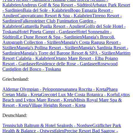
Kalabrien
Andreus Golf & Spa Resort - Südtirol
Arbatax Park Resort
- Sardinien
Baia del Sole - Kalabrien
Bogo Egnazia Resort -
Apulien
Capovaticano Resort & Spa - Kalabrien
Tirreno Resort -
Sardinien
Falkensteiner Club Funimation Garden -
Kalabrien
Gattarella Puglia Resort - Apulien
Golfo del Sole Hotel -
Toskana
Hotel Pineta Campi - Gardasee
Hotel Sonnenalm -
Südtirol
Le Dune Resort & Spa - Sardinien
Mangia's Brucoli,
Autograph Collection - Sizilien
Mangia's Costa Ragusa Resort -
Sizilien
Mangia's Pollina Resort - Sizilien
Mangia's Sardinia Resort -
Sardinien
Mangia's Torre del Barone Resort & SPA - Sizilien
Maritim
Resort Calabria - Kalabrien
Ortano Mare Resort - Elba
Poiano
Resort - Gardasee
Residence delle Rose - Gardasee
Rosewood
Castiglion del Bosco - Toskana
Griechenland:
Aldemar Olympian - Peloponnes
ananea Rocrita - Kreta
Phaea
Cretan Malia - Kreta
Grecotel Lux Me Costa Botanica - Korfu
Lyttos
Beach und Lyttos Mare Resort - Kreta
Mitsis Royal Mare Spa &
Resort - Kreta
Village Heights Resort - Kreta
Deutschland:
Tennisclub Baltrum & Hotel Sealords - Nordsee
Gräflicher Park
Health & Balance - Ostwestfalen
Precise Resort Bad Saarow -