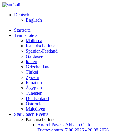
Deutsch
Englisch
Startseite
Tennishotels
Mallorca
Kanarische Inseln
Spanien-Festland
Gardasee
Italien
Griechenland
Türkei
Zypern
Kroatien
Ägypten
Tunesien
Deutschland
Österreich
Malediven
Star Coach Events
Kanarische Inseln
Andrei Pavel - Aldiana Club
Fuerteventura
17.08.2026 - 28.08.2026