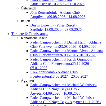
Andalusien
18.10.2026 - 31.10.2026
Österreich
Jörn Renzenbrink - Aldiana Club
Ampflwang
09.08.2026 - 14.08.2026
Italien
Dustin Brown - 7Pines Resort -
Sardinien
13.08.2026 - 23.08.2026
Turniere & Tenniscamps
Kanarische Inseln
Padel-Campwochen mit Daniel Hahn - Aldiana
Club Fuerteventura
23.08.2026 - 04.09.2026
Padel-Campwochen mit Manuel Alves - Aldiana
Club Fuerteventura
26.09.2026 - 10.10.2026
Padel-Campwochen mit Ralph Grambow -
Aldiana Club Fuerteventura
25.12.2026 -
05.01.2027
LK-Tenniscamp - Aldiana Club
Fuerteventura
13.03.2027 - 20.03.2027
Ägypten
Padel-Campwochen mit Michael Witthüser -
Aldiana Club Naga Bayga Bay -
Ägypten
04.09.2026 - 16.09.2026
Padel-Campwochen mit Michael Witthüser -
Aldiana Club Naga Bay - Ägypten
11.11.2026 -