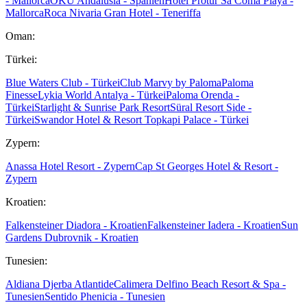
- Mallorca
OKU Andalusia - Spanien
Hotel Protur Sa Coma Playa -
Mallorca
Roca Nivaria Gran Hotel - Teneriffa
Oman:
Türkei:
Blue Waters Club - Türkei
Club Marvy by Paloma
Paloma
Finesse
Lykia World Antalya - Türkei
Paloma Orenda -
Türkei
Starlight & Sunrise Park Resort
Süral Resort Side -
Türkei
Swandor Hotel & Resort Topkapi Palace - Türkei
Zypern:
Anassa Hotel Resort - Zypern
Cap St Georges Hotel & Resort -
Zypern
Kroatien:
Falkensteiner Diadora - Kroatien
Falkensteiner Iadera - Kroatien
Sun
Gardens Dubrovnik - Kroatien
Tunesien:
Aldiana Djerba Atlantide
Calimera Delfino Beach Resort & Spa -
Tunesien
Sentido Phenicia - Tunesien