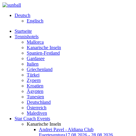
Deutsch
Englisch
Startseite
Tennishotels
Mallorca
Kanarische Inseln
Spanien-Festland
Gardasee
Italien
Griechenland
Türkei
Zypern
Kroatien
Ägypten
Tunesien
Deutschland
Österreich
Malediven
Star Coach Events
Kanarische Inseln
Andrei Pavel - Aldiana Club
Fuerteventura
17.08.2026 - 28.08.2026