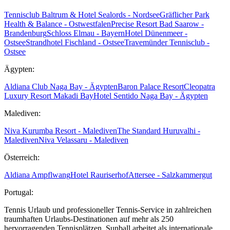
Tennisclub Baltrum & Hotel Sealords - Nordsee
Gräflicher Park
Health & Balance - Ostwestfalen
Precise Resort Bad Saarow -
Brandenburg
Schloss Elmau - Bayern
Hotel Dünenmeer -
Ostsee
Strandhotel Fischland - Ostsee
Travemünder Tennisclub -
Ostsee
Ägypten:
Aldiana Club Naga Bay - Ägypten
Baron Palace Resort
Cleopatra
Luxury Resort Makadi Bay
Hotel Sentido Naga Bay - Ägypten
Malediven:
Niva Kurumba Resort - Malediven
The Standard Huruvalhi -
Malediven
Niva Velassaru - Malediven
Österreich:
Aldiana Ampflwang
Hotel Rauriserhof
Attersee - Salzkammergut
Portugal:
Tennis Urlaub und professioneller Tennis-Service in zahlreichen
traumhaften Urlaubs-Destinationen auf mehr als 250
hervorragenden Tennisplätzen. Sunball arbeitet als internationale