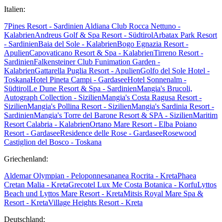
Italien:
7Pines Resort - Sardinien
Aldiana Club Rocca Nettuno -
Kalabrien
Andreus Golf & Spa Resort - Südtirol
Arbatax Park Resort
- Sardinien
Baia del Sole - Kalabrien
Bogo Egnazia Resort -
Apulien
Capovaticano Resort & Spa - Kalabrien
Tirreno Resort -
Sardinien
Falkensteiner Club Funimation Garden -
Kalabrien
Gattarella Puglia Resort - Apulien
Golfo del Sole Hotel -
Toskana
Hotel Pineta Campi - Gardasee
Hotel Sonnenalm -
Südtirol
Le Dune Resort & Spa - Sardinien
Mangia's Brucoli,
Autograph Collection - Sizilien
Mangia's Costa Ragusa Resort -
Sizilien
Mangia's Pollina Resort - Sizilien
Mangia's Sardinia Resort -
Sardinien
Mangia's Torre del Barone Resort & SPA - Sizilien
Maritim
Resort Calabria - Kalabrien
Ortano Mare Resort - Elba
Poiano
Resort - Gardasee
Residence delle Rose - Gardasee
Rosewood
Castiglion del Bosco - Toskana
Griechenland:
Aldemar Olympian - Peloponnes
ananea Rocrita - Kreta
Phaea
Cretan Malia - Kreta
Grecotel Lux Me Costa Botanica - Korfu
Lyttos
Beach und Lyttos Mare Resort - Kreta
Mitsis Royal Mare Spa &
Resort - Kreta
Village Heights Resort - Kreta
Deutschland: