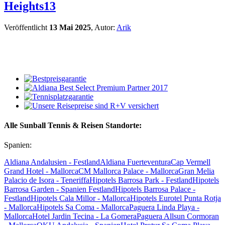
Heights13
Veröffentlicht
13 Mai 2025
, Autor:
Arik
Alle Sunball Tennis & Reisen Standorte:
Spanien:
Aldiana Andalusien - Festland
Aldiana Fuerteventura
Cap Vermell
Grand Hotel - Mallorca
CM Mallorca Palace - Mallorca
Gran Melia
Palacio de Isora - Teneriffa
Hipotels Barrosa Park - Festland
Hipotels
Barrosa Garden - Spanien Festland
Hipotels Barrosa Palace -
Festland
Hipotels Cala Millor - Mallorca
Hipotels Eurotel Punta Rotja
- Mallorca
Hipotels Sa Coma - Mallorca
Paguera Linda Playa -
Mallorca
Hotel Jardin Tecina - La Gomera
Paguera Allsun Cormoran