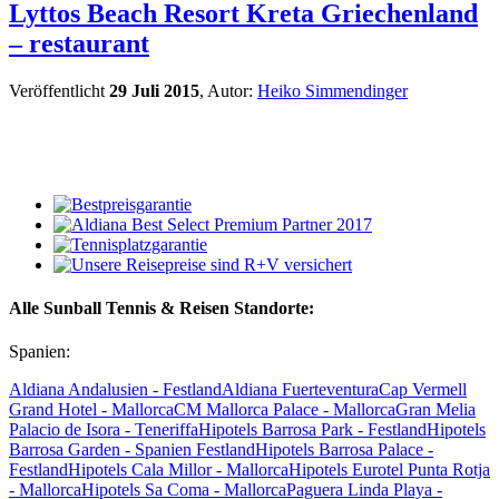
Lyttos Beach Resort Kreta Griechenland
– restaurant
Veröffentlicht
29 Juli 2015
, Autor:
Heiko Simmendinger
Alle Sunball Tennis & Reisen Standorte:
Spanien:
Aldiana Andalusien - Festland
Aldiana Fuerteventura
Cap Vermell
Grand Hotel - Mallorca
CM Mallorca Palace - Mallorca
Gran Melia
Palacio de Isora - Teneriffa
Hipotels Barrosa Park - Festland
Hipotels
Barrosa Garden - Spanien Festland
Hipotels Barrosa Palace -
Festland
Hipotels Cala Millor - Mallorca
Hipotels Eurotel Punta Rotja
- Mallorca
Hipotels Sa Coma - Mallorca
Paguera Linda Playa -