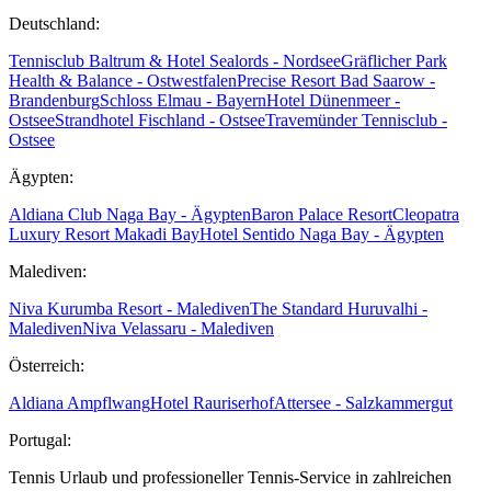
Deutschland:
Tennisclub Baltrum & Hotel Sealords - Nordsee
Gräflicher Park
Health & Balance - Ostwestfalen
Precise Resort Bad Saarow -
Brandenburg
Schloss Elmau - Bayern
Hotel Dünenmeer -
Ostsee
Strandhotel Fischland - Ostsee
Travemünder Tennisclub -
Ostsee
Ägypten:
Aldiana Club Naga Bay - Ägypten
Baron Palace Resort
Cleopatra
Luxury Resort Makadi Bay
Hotel Sentido Naga Bay - Ägypten
Malediven:
Niva Kurumba Resort - Malediven
The Standard Huruvalhi -
Malediven
Niva Velassaru - Malediven
Österreich:
Aldiana Ampflwang
Hotel Rauriserhof
Attersee - Salzkammergut
Portugal:
Tennis Urlaub und professioneller Tennis-Service in zahlreichen