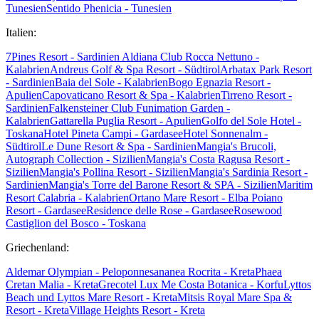
Tunesien
Sentido Phenicia - Tunesien
Italien:
7Pines Resort - Sardinien
Aldiana Club Rocca Nettuno -
Kalabrien
Andreus Golf & Spa Resort - Südtirol
Arbatax Park Resort
- Sardinien
Baia del Sole - Kalabrien
Bogo Egnazia Resort -
Apulien
Capovaticano Resort & Spa - Kalabrien
Tirreno Resort -
Sardinien
Falkensteiner Club Funimation Garden -
Kalabrien
Gattarella Puglia Resort - Apulien
Golfo del Sole Hotel -
Toskana
Hotel Pineta Campi - Gardasee
Hotel Sonnenalm -
Südtirol
Le Dune Resort & Spa - Sardinien
Mangia's Brucoli,
Autograph Collection - Sizilien
Mangia's Costa Ragusa Resort -
Sizilien
Mangia's Pollina Resort - Sizilien
Mangia's Sardinia Resort -
Sardinien
Mangia's Torre del Barone Resort & SPA - Sizilien
Maritim
Resort Calabria - Kalabrien
Ortano Mare Resort - Elba
Poiano
Resort - Gardasee
Residence delle Rose - Gardasee
Rosewood
Castiglion del Bosco - Toskana
Griechenland:
Aldemar Olympian - Peloponnes
ananea Rocrita - Kreta
Phaea
Cretan Malia - Kreta
Grecotel Lux Me Costa Botanica - Korfu
Lyttos
Beach und Lyttos Mare Resort - Kreta
Mitsis Royal Mare Spa &
Resort - Kreta
Village Heights Resort - Kreta