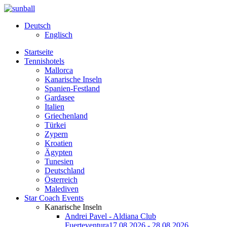
Deutsch
Englisch
Startseite
Tennishotels
Mallorca
Kanarische Inseln
Spanien-Festland
Gardasee
Italien
Griechenland
Türkei
Zypern
Kroatien
Ägypten
Tunesien
Deutschland
Österreich
Malediven
Star Coach Events
Kanarische Inseln
Andrei Pavel - Aldiana Club
Fuerteventura
17.08.2026 - 28.08.2026