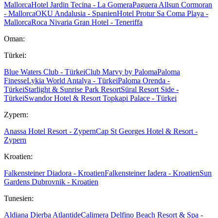
Mallorca
Hotel Jardin Tecina - La Gomera
Paguera Allsun Cormoran
- Mallorca
OKU Andalusia - Spanien
Hotel Protur Sa Coma Playa -
Mallorca
Roca Nivaria Gran Hotel - Teneriffa
Oman:
Türkei:
Blue Waters Club - Türkei
Club Marvy by Paloma
Paloma
Finesse
Lykia World Antalya - Türkei
Paloma Orenda -
Türkei
Starlight & Sunrise Park Resort
Süral Resort Side -
Türkei
Swandor Hotel & Resort Topkapi Palace - Türkei
Zypern:
Anassa Hotel Resort - Zypern
Cap St Georges Hotel & Resort -
Zypern
Kroatien:
Falkensteiner Diadora - Kroatien
Falkensteiner Iadera - Kroatien
Sun
Gardens Dubrovnik - Kroatien
Tunesien:
Aldiana Djerba Atlantide
Calimera Delfino Beach Resort & Spa -