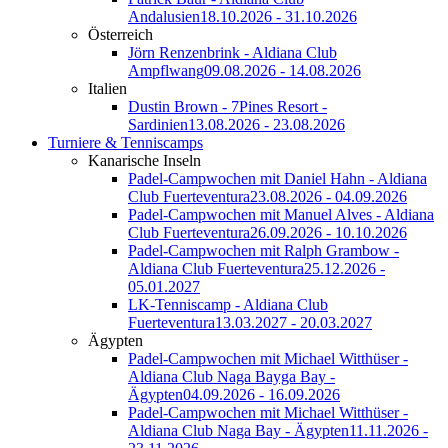
Andalusien
18.10.2026 - 31.10.2026
Österreich
Jörn Renzenbrink - Aldiana Club
Ampflwang
09.08.2026 - 14.08.2026
Italien
Dustin Brown - 7Pines Resort -
Sardinien
13.08.2026 - 23.08.2026
Turniere & Tenniscamps
Kanarische Inseln
Padel-Campwochen mit Daniel Hahn - Aldiana
Club Fuerteventura
23.08.2026 - 04.09.2026
Padel-Campwochen mit Manuel Alves - Aldiana
Club Fuerteventura
26.09.2026 - 10.10.2026
Padel-Campwochen mit Ralph Grambow -
Aldiana Club Fuerteventura
25.12.2026 -
05.01.2027
LK-Tenniscamp - Aldiana Club
Fuerteventura
13.03.2027 - 20.03.2027
Ägypten
Padel-Campwochen mit Michael Witthüser -
Aldiana Club Naga Bayga Bay -
Ägypten
04.09.2026 - 16.09.2026
Padel-Campwochen mit Michael Witthüser -
Aldiana Club Naga Bay - Ägypten
11.11.2026 -