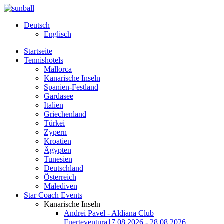
Deutsch
Englisch
Startseite
Tennishotels
Mallorca
Kanarische Inseln
Spanien-Festland
Gardasee
Italien
Griechenland
Türkei
Zypern
Kroatien
Ägypten
Tunesien
Deutschland
Österreich
Malediven
Star Coach Events
Kanarische Inseln
Andrei Pavel - Aldiana Club
Fuerteventura
17.08.2026 - 28.08.2026