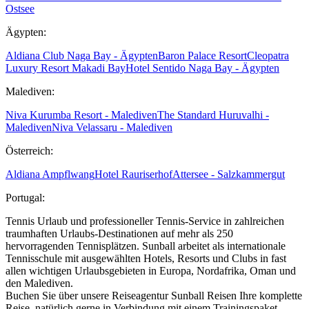
Ostsee
Ägypten:
Aldiana Club Naga Bay - Ägypten
Baron Palace Resort
Cleopatra
Luxury Resort Makadi Bay
Hotel Sentido Naga Bay - Ägypten
Malediven:
Niva Kurumba Resort - Malediven
The Standard Huruvalhi -
Malediven
Niva Velassaru - Malediven
Österreich:
Aldiana Ampflwang
Hotel Rauriserhof
Attersee - Salzkammergut
Portugal:
Tennis Urlaub und professioneller Tennis-Service in zahlreichen
traumhaften Urlaubs-Destinationen auf mehr als 250
hervorragenden Tennisplätzen. Sunball arbeitet als internationale
Tennisschule mit ausgewählten Hotels, Resorts und Clubs in fast
allen wichtigen Urlaubsgebieten in Europa, Nordafrika, Oman und
den Malediven.
Buchen Sie über unsere Reiseagentur Sunball Reisen Ihre komplette
Reise, natürlich gerne in Verbindung mit einem Trainingspaket