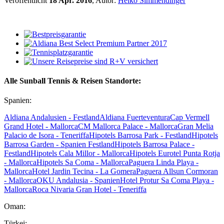
Veröffentlicht
18 Apr. 2016
, Autor:
Heiko Simmendinger
Alle Sunball Tennis & Reisen Standorte:
Spanien:
Aldiana Andalusien - Festland
Aldiana Fuerteventura
Cap Vermell
Grand Hotel - Mallorca
CM Mallorca Palace - Mallorca
Gran Melia
Palacio de Isora - Teneriffa
Hipotels Barrosa Park - Festland
Hipotels
Barrosa Garden - Spanien Festland
Hipotels Barrosa Palace -
Festland
Hipotels Cala Millor - Mallorca
Hipotels Eurotel Punta Rotja
- Mallorca
Hipotels Sa Coma - Mallorca
Paguera Linda Playa -
Mallorca
Hotel Jardin Tecina - La Gomera
Paguera Allsun Cormoran
- Mallorca
OKU Andalusia - Spanien
Hotel Protur Sa Coma Playa -
Mallorca
Roca Nivaria Gran Hotel - Teneriffa
Oman:
Türkei: