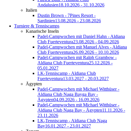
Andalusien
18.10.2026 - 31.10.2026
Italien
Dustin Brown - 7Pines Resort -
Sardinien
13.08.2026 - 23.08.2026
Turniere & Tenniscamps
Kanarische Inseln
Padel-Campwochen mit Daniel Hahn - Aldiana
Club Fuerteventura
23.08.2026 - 04.09.2026
Padel-Campwochen mit Manuel Alves - Aldiana
Club Fuerteventura
26.09.2026 - 10.10.2026
Padel-Campwochen mit Ralph Grambow -
Aldiana Club Fuerteventura
25.12.2026 -
05.01.2027
LK-Tenniscamp - Aldiana Club
Fuerteventura
13.03.2027 - 20.03.2027
Ägypten
Padel-Campwochen mit Michael Witthüser -
Aldiana Club Naga Bayga Bay -
Ägypten
04.09.2026 - 16.09.2026
Padel-Campwochen mit Michael Witthüser -
Aldiana Club Naga Bay - Ägypten
11.11.2026 -
23.11.2026
LK-Tenniscamp - Aldiana Club Naga
Bay
16.01.2027 - 23.01.2027