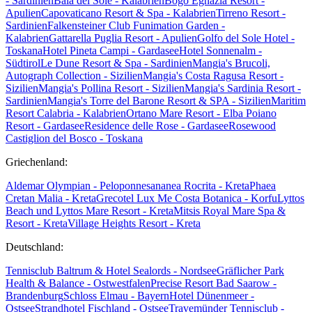
- Sardinien
Baia del Sole - Kalabrien
Bogo Egnazia Resort -
Apulien
Capovaticano Resort & Spa - Kalabrien
Tirreno Resort -
Sardinien
Falkensteiner Club Funimation Garden -
Kalabrien
Gattarella Puglia Resort - Apulien
Golfo del Sole Hotel -
Toskana
Hotel Pineta Campi - Gardasee
Hotel Sonnenalm -
Südtirol
Le Dune Resort & Spa - Sardinien
Mangia's Brucoli,
Autograph Collection - Sizilien
Mangia's Costa Ragusa Resort -
Sizilien
Mangia's Pollina Resort - Sizilien
Mangia's Sardinia Resort -
Sardinien
Mangia's Torre del Barone Resort & SPA - Sizilien
Maritim
Resort Calabria - Kalabrien
Ortano Mare Resort - Elba
Poiano
Resort - Gardasee
Residence delle Rose - Gardasee
Rosewood
Castiglion del Bosco - Toskana
Griechenland:
Aldemar Olympian - Peloponnes
ananea Rocrita - Kreta
Phaea
Cretan Malia - Kreta
Grecotel Lux Me Costa Botanica - Korfu
Lyttos
Beach und Lyttos Mare Resort - Kreta
Mitsis Royal Mare Spa &
Resort - Kreta
Village Heights Resort - Kreta
Deutschland:
Tennisclub Baltrum & Hotel Sealords - Nordsee
Gräflicher Park
Health & Balance - Ostwestfalen
Precise Resort Bad Saarow -
Brandenburg
Schloss Elmau - Bayern
Hotel Dünenmeer -
Ostsee
Strandhotel Fischland - Ostsee
Travemünder Tennisclub -