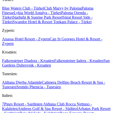
Blue Waters Club - Türkei
Club Marvy by Paloma
Paloma
Finesse
Lykia World Antalya - Türkei
Paloma Orenda -
Türkei
Starlight & Sunrise Park Resort
Süral Resort Side -
Türkei
Swandor Hotel & Resort Topkapi Palace - Türkei
Zypern:
Anassa Hotel Resort - Zypern
Cap St Georges Hotel & Resort -
Zypern
Kroatien:
Falkensteiner Diadora - Kroatien
Falkensteiner Iadera - Kroatien
Sun
Gardens Dubrovnik - Kroatien
Tunesien:
Aldiana Djerba Atlantide
Calimera Delfino Beach Resort & Spa -
Tunesien
Sentido Phenicia - Tunesien
Italien:
7Pines Resort - Sardinien
Aldiana Club Rocca Nettuno -
Kalabrien
Andreus Golf & Spa Resort - Südtirol
Arbatax Park Resort