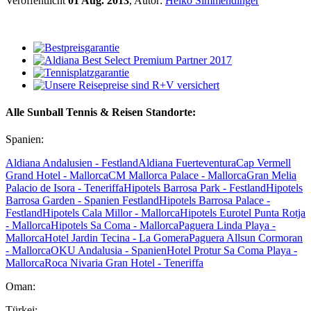
Veröffentlicht
01 Aug. 2013
, Autor:
Heiko Simmendinger
Alle Sunball Tennis & Reisen Standorte:
Spanien:
Aldiana Andalusien - Festland
Aldiana Fuerteventura
Cap Vermell
Grand Hotel - Mallorca
CM Mallorca Palace - Mallorca
Gran Melia
Palacio de Isora - Teneriffa
Hipotels Barrosa Park - Festland
Hipotels
Barrosa Garden - Spanien Festland
Hipotels Barrosa Palace -
Festland
Hipotels Cala Millor - Mallorca
Hipotels Eurotel Punta Rotja
- Mallorca
Hipotels Sa Coma - Mallorca
Paguera Linda Playa -
Mallorca
Hotel Jardin Tecina - La Gomera
Paguera Allsun Cormoran
- Mallorca
OKU Andalusia - Spanien
Hotel Protur Sa Coma Playa -
Mallorca
Roca Nivaria Gran Hotel - Teneriffa
Oman:
Türkei: