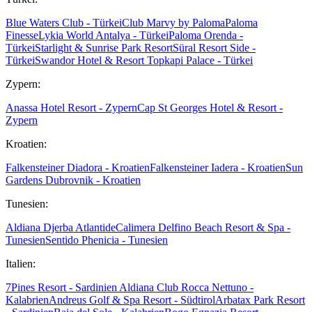
Blue Waters Club - Türkei
Club Marvy by Paloma
Paloma
Finesse
Lykia World Antalya - Türkei
Paloma Orenda -
Türkei
Starlight & Sunrise Park Resort
Süral Resort Side -
Türkei
Swandor Hotel & Resort Topkapi Palace - Türkei
Zypern:
Anassa Hotel Resort - Zypern
Cap St Georges Hotel & Resort -
Zypern
Kroatien:
Falkensteiner Diadora - Kroatien
Falkensteiner Iadera - Kroatien
Sun
Gardens Dubrovnik - Kroatien
Tunesien:
Aldiana Djerba Atlantide
Calimera Delfino Beach Resort & Spa -
Tunesien
Sentido Phenicia - Tunesien
Italien:
7Pines Resort - Sardinien
Aldiana Club Rocca Nettuno -
Kalabrien
Andreus Golf & Spa Resort - Südtirol
Arbatax Park Resort