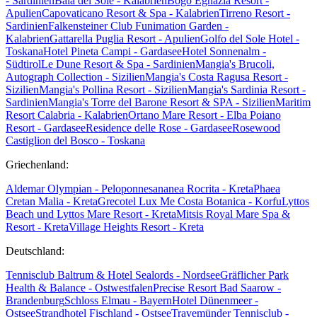
- Sardinien
Baia del Sole - Kalabrien
Bogo Egnazia Resort -
Apulien
Capovaticano Resort & Spa - Kalabrien
Tirreno Resort -
Sardinien
Falkensteiner Club Funimation Garden -
Kalabrien
Gattarella Puglia Resort - Apulien
Golfo del Sole Hotel -
Toskana
Hotel Pineta Campi - Gardasee
Hotel Sonnenalm -
Südtirol
Le Dune Resort & Spa - Sardinien
Mangia's Brucoli,
Autograph Collection - Sizilien
Mangia's Costa Ragusa Resort -
Sizilien
Mangia's Pollina Resort - Sizilien
Mangia's Sardinia Resort -
Sardinien
Mangia's Torre del Barone Resort & SPA - Sizilien
Maritim
Resort Calabria - Kalabrien
Ortano Mare Resort - Elba
Poiano
Resort - Gardasee
Residence delle Rose - Gardasee
Rosewood
Castiglion del Bosco - Toskana
Griechenland:
Aldemar Olympian - Peloponnes
ananea Rocrita - Kreta
Phaea
Cretan Malia - Kreta
Grecotel Lux Me Costa Botanica - Korfu
Lyttos
Beach und Lyttos Mare Resort - Kreta
Mitsis Royal Mare Spa &
Resort - Kreta
Village Heights Resort - Kreta
Deutschland:
Tennisclub Baltrum & Hotel Sealords - Nordsee
Gräflicher Park
Health & Balance - Ostwestfalen
Precise Resort Bad Saarow -
Brandenburg
Schloss Elmau - Bayern
Hotel Dünenmeer -
Ostsee
Strandhotel Fischland - Ostsee
Travemünder Tennisclub -