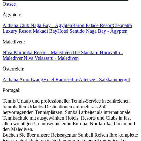
Ostsee
Ägypten:
Aldiana Club Naga Bay - Ägypten
Baron Palace Resort
Cleopatra
Luxury Resort Makadi Bay
Hotel Sentido Naga Bay - Ägypten
Malediven:
Niva Kurumba Resort - Malediven
The Standard Huruvalhi -
Malediven
Niva Velassaru - Malediven
Österreich:
Aldiana Ampflwang
Hotel Rauriserhof
Attersee - Salzkammergut
Portugal:
Tennis Urlaub und professioneller Tennis-Service in zahlreichen
traumhaften Urlaubs-Destinationen auf mehr als 250
hervorragenden Tennisplätzen. Sunball arbeitet als internationale
Tennisschule mit ausgewählten Hotels, Resorts und Clubs in fast
allen wichtigen Urlaubsgebieten in Europa, Nordafrika, Oman und
den Malediven.
Buchen Sie über unsere Reiseagentur Sunball Reisen Ihre komplette
Reise, natürlich gerne in Verbindung mit einem Trainingspaket