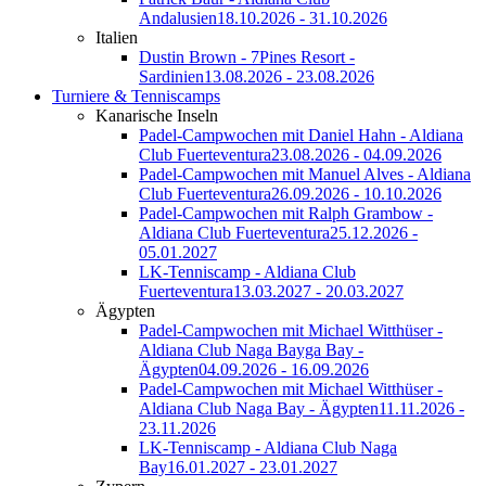
Andalusien
18.10.2026 - 31.10.2026
Italien
Dustin Brown - 7Pines Resort -
Sardinien
13.08.2026 - 23.08.2026
Turniere & Tenniscamps
Kanarische Inseln
Padel-Campwochen mit Daniel Hahn - Aldiana
Club Fuerteventura
23.08.2026 - 04.09.2026
Padel-Campwochen mit Manuel Alves - Aldiana
Club Fuerteventura
26.09.2026 - 10.10.2026
Padel-Campwochen mit Ralph Grambow -
Aldiana Club Fuerteventura
25.12.2026 -
05.01.2027
LK-Tenniscamp - Aldiana Club
Fuerteventura
13.03.2027 - 20.03.2027
Ägypten
Padel-Campwochen mit Michael Witthüser -
Aldiana Club Naga Bayga Bay -
Ägypten
04.09.2026 - 16.09.2026
Padel-Campwochen mit Michael Witthüser -
Aldiana Club Naga Bay - Ägypten
11.11.2026 -
23.11.2026
LK-Tenniscamp - Aldiana Club Naga
Bay
16.01.2027 - 23.01.2027