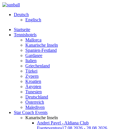
Deutsch
Englisch
Startseite
Tennishotels
Mallorca
Kanarische Inseln
Spanien-Festland
Gardasee
Italien
Griechenland
Türkei
Zypern
Kroatien
Ägypten
Tunesien
Deutschland
Österreich
Malediven
Star Coach Events
Kanarische Inseln
Andrei Pavel - Aldiana Club
Fuerteventura
17.08.2026 - 28.08.2026