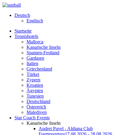
Deutsch
Englisch
Startseite
Tennishotels
Mallorca
Kanarische Inseln
Spanien-Festland
Gardasee
Italien
Griechenland
Türkei
Zypern
Kroatien
Ägypten
Tunesien
Deutschland
Österreich
Malediven
Star Coach Events
Kanarische Inseln
Andrei Pavel - Aldiana Club
Fuerteventura
17.08.2026 - 28.08.2026