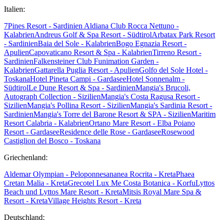
Italien:
7Pines Resort - Sardinien
Aldiana Club Rocca Nettuno -
Kalabrien
Andreus Golf & Spa Resort - Südtirol
Arbatax Park Resort
- Sardinien
Baia del Sole - Kalabrien
Bogo Egnazia Resort -
Apulien
Capovaticano Resort & Spa - Kalabrien
Tirreno Resort -
Sardinien
Falkensteiner Club Funimation Garden -
Kalabrien
Gattarella Puglia Resort - Apulien
Golfo del Sole Hotel -
Toskana
Hotel Pineta Campi - Gardasee
Hotel Sonnenalm -
Südtirol
Le Dune Resort & Spa - Sardinien
Mangia's Brucoli,
Autograph Collection - Sizilien
Mangia's Costa Ragusa Resort -
Sizilien
Mangia's Pollina Resort - Sizilien
Mangia's Sardinia Resort -
Sardinien
Mangia's Torre del Barone Resort & SPA - Sizilien
Maritim
Resort Calabria - Kalabrien
Ortano Mare Resort - Elba
Poiano
Resort - Gardasee
Residence delle Rose - Gardasee
Rosewood
Castiglion del Bosco - Toskana
Griechenland:
Aldemar Olympian - Peloponnes
ananea Rocrita - Kreta
Phaea
Cretan Malia - Kreta
Grecotel Lux Me Costa Botanica - Korfu
Lyttos
Beach und Lyttos Mare Resort - Kreta
Mitsis Royal Mare Spa &
Resort - Kreta
Village Heights Resort - Kreta
Deutschland: