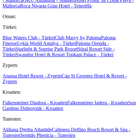
- Mallorca
OKU Andalusia - Spanien
Hotel Protur Sa Coma Playa -
Mallorca
Roca Nivaria Gran Hotel - Teneriffa
Oman:
Türkei:
Blue Waters Club - Türkei
Club Marvy by Paloma
Paloma
Finesse
Lykia World Antalya - Türkei
Paloma Orenda -
Türkei
Starlight & Sunrise Park Resort
Süral Resort Side -
Türkei
Swandor Hotel & Resort Topkapi Palace - Türkei
Zypern:
Anassa Hotel Resort - Zypern
Cap St Georges Hotel & Resort -
Zypern
Kroatien:
Falkensteiner Diadora - Kroatien
Falkensteiner Iadera - Kroatien
Sun
Gardens Dubrovnik - Kroatien
Tunesien:
Aldiana Djerba Atlantide
Calimera Delfino Beach Resort & Spa -
Tunesien
Sentido Phenicia - Tunesien