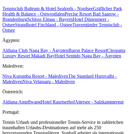
Tennisclub Baltrum & Hotel Sealords - Nordsee
Gräflicher Park
Health & Balance - Ostwestfalen
Precise Resort Bad Saarow -
Brandenburg
Schloss Elmau - Bayern
Hotel Dünenmeer -
Ostsee
Strandhotel Fischland - Ostsee
Travemünder Tennisclub -
Ostsee
Ägypten:
Aldiana Club Naga Bay - Ägypten
Baron Palace Resort
Cleopatra
Luxury Resort Makadi Bay
Hotel Sentido Naga Bay - Ägypten
Malediven:
Niva Kurumba Resort - Malediven
The Standard Huruvalhi -
Malediven
Niva Velassaru - Malediven
Österreich:
Aldiana Ampflwang
Hotel Rauriserhof
Attersee - Salzkammergut
Portugal:
Tennis Urlaub und professioneller Tennis-Service in zahlreichen
traumhaften Urlaubs-Destinationen auf mehr als 250
hervorragenden Tennisplätzen. Sunball arbeitet als internationale