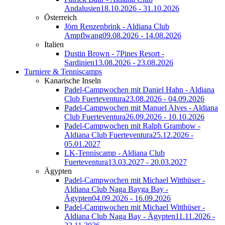
Andalusien
18.10.2026 - 31.10.2026
Österreich
Jörn Renzenbrink - Aldiana Club
Ampflwang
09.08.2026 - 14.08.2026
Italien
Dustin Brown - 7Pines Resort -
Sardinien
13.08.2026 - 23.08.2026
Turniere & Tenniscamps
Kanarische Inseln
Padel-Campwochen mit Daniel Hahn - Aldiana
Club Fuerteventura
23.08.2026 - 04.09.2026
Padel-Campwochen mit Manuel Alves - Aldiana
Club Fuerteventura
26.09.2026 - 10.10.2026
Padel-Campwochen mit Ralph Grambow -
Aldiana Club Fuerteventura
25.12.2026 -
05.01.2027
LK-Tenniscamp - Aldiana Club
Fuerteventura
13.03.2027 - 20.03.2027
Ägypten
Padel-Campwochen mit Michael Witthüser -
Aldiana Club Naga Bayga Bay -
Ägypten
04.09.2026 - 16.09.2026
Padel-Campwochen mit Michael Witthüser -
Aldiana Club Naga Bay - Ägypten
11.11.2026 -