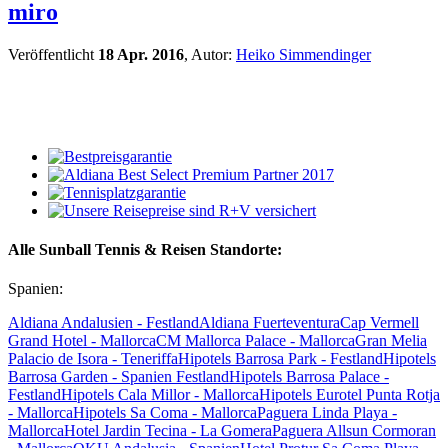
miro
Veröffentlicht
18 Apr. 2016
, Autor:
Heiko Simmendinger
Alle Sunball Tennis & Reisen Standorte:
Spanien:
Aldiana Andalusien - Festland
Aldiana Fuerteventura
Cap Vermell
Grand Hotel - Mallorca
CM Mallorca Palace - Mallorca
Gran Melia
Palacio de Isora - Teneriffa
Hipotels Barrosa Park - Festland
Hipotels
Barrosa Garden - Spanien Festland
Hipotels Barrosa Palace -
Festland
Hipotels Cala Millor - Mallorca
Hipotels Eurotel Punta Rotja
- Mallorca
Hipotels Sa Coma - Mallorca
Paguera Linda Playa -
Mallorca
Hotel Jardin Tecina - La Gomera
Paguera Allsun Cormoran