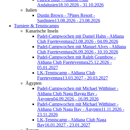
Andalusien
18.10.2026 - 31.10.2026
Italien
Dustin Brown - 7Pines Resort -
Sardinien
13.08.2026 - 23.08.2026
Turniere & Tenniscamps
Kanarische Inseln
Padel-Campwochen mit Daniel Hahn - Aldiana
Club Fuerteventura
23.08.2026 - 04.09.2026
Padel-Campwochen mit Manuel Alves - Aldiana
Club Fuerteventura
26.09.2026 - 10.10.2026
Padel-Campwochen mit Ralph Grambow -
Aldiana Club Fuerteventura
25.12.2026 -
05.01.2027
LK-Tenniscamp - Aldiana Club
Fuerteventura
13.03.2027 - 20.03.2027
Ägypten
Padel-Campwochen mit Michael Witthüser -
Aldiana Club Naga Bayga Bay -
Ägypten
04.09.2026 - 16.09.2026
Padel-Campwochen mit Michael Witthüser -
Aldiana Club Naga Bay - Ägypten
11.11.2026 -
23.11.2026
LK-Tenniscamp - Aldiana Club Naga
Bay
16.01.2027 - 23.01.2027