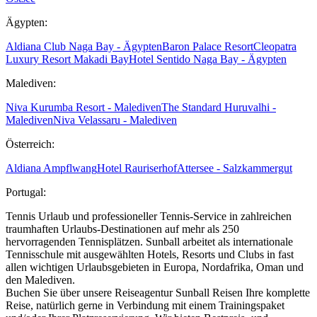
Ägypten:
Aldiana Club Naga Bay - Ägypten
Baron Palace Resort
Cleopatra
Luxury Resort Makadi Bay
Hotel Sentido Naga Bay - Ägypten
Malediven:
Niva Kurumba Resort - Malediven
The Standard Huruvalhi -
Malediven
Niva Velassaru - Malediven
Österreich:
Aldiana Ampflwang
Hotel Rauriserhof
Attersee - Salzkammergut
Portugal:
Tennis Urlaub und professioneller Tennis-Service in zahlreichen
traumhaften Urlaubs-Destinationen auf mehr als 250
hervorragenden Tennisplätzen. Sunball arbeitet als internationale
Tennisschule mit ausgewählten Hotels, Resorts und Clubs in fast
allen wichtigen Urlaubsgebieten in Europa, Nordafrika, Oman und
den Malediven.
Buchen Sie über unsere Reiseagentur Sunball Reisen Ihre komplette
Reise, natürlich gerne in Verbindung mit einem Trainingspaket