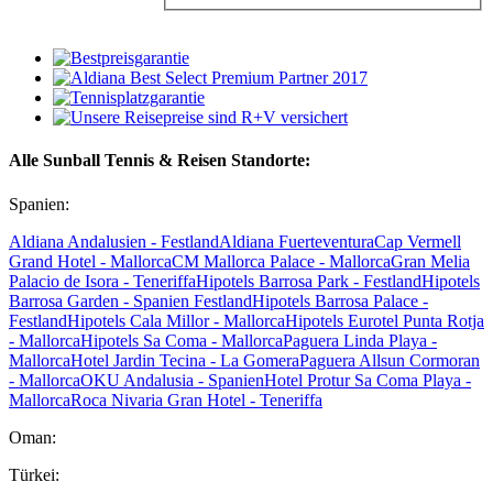
Alle Sunball Tennis & Reisen Standorte:
Spanien:
Aldiana Andalusien - Festland
Aldiana Fuerteventura
Cap Vermell
Grand Hotel - Mallorca
CM Mallorca Palace - Mallorca
Gran Melia
Palacio de Isora - Teneriffa
Hipotels Barrosa Park - Festland
Hipotels
Barrosa Garden - Spanien Festland
Hipotels Barrosa Palace -
Festland
Hipotels Cala Millor - Mallorca
Hipotels Eurotel Punta Rotja
- Mallorca
Hipotels Sa Coma - Mallorca
Paguera Linda Playa -
Mallorca
Hotel Jardin Tecina - La Gomera
Paguera Allsun Cormoran
- Mallorca
OKU Andalusia - Spanien
Hotel Protur Sa Coma Playa -
Mallorca
Roca Nivaria Gran Hotel - Teneriffa
Oman:
Türkei: