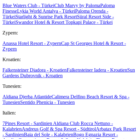
Blue Waters Club - Türkei
Club Marvy by Paloma
Paloma
Finesse
Lykia World Antalya - Türkei
Paloma Orenda -
Türkei
Starlight & Sunrise Park Resort
Süral Resort Side -
Türkei
Swandor Hotel & Resort Topkapi Palace - Türkei
Zypern:
Anassa Hotel Resort - Zypern
Cap St Georges Hotel & Resort -
Zypern
Kroatien:
Falkensteiner Diadora - Kroatien
Falkensteiner Iadera - Kroatien
Sun
Gardens Dubrovnik - Kroatien
Tunesien:
Aldiana Djerba Atlantide
Calimera Delfino Beach Resort & Spa -
Tunesien
Sentido Phenicia - Tunesien
Italien:
7Pines Resort - Sardinien
Aldiana Club Rocca Nettuno -
Kalabrien
Andreus Golf & Spa Resort - Südtirol
Arbatax Park Resort
- Sardinien
Baia del Sole - Kalabrien
Bogo Egnazia Resort -