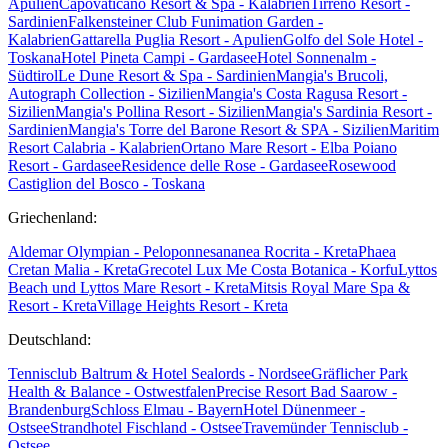
Apulien
Capovaticano Resort & Spa - Kalabrien
Tirreno Resort -
Sardinien
Falkensteiner Club Funimation Garden -
Kalabrien
Gattarella Puglia Resort - Apulien
Golfo del Sole Hotel -
Toskana
Hotel Pineta Campi - Gardasee
Hotel Sonnenalm -
Südtirol
Le Dune Resort & Spa - Sardinien
Mangia's Brucoli,
Autograph Collection - Sizilien
Mangia's Costa Ragusa Resort -
Sizilien
Mangia's Pollina Resort - Sizilien
Mangia's Sardinia Resort -
Sardinien
Mangia's Torre del Barone Resort & SPA - Sizilien
Maritim
Resort Calabria - Kalabrien
Ortano Mare Resort - Elba
Poiano
Resort - Gardasee
Residence delle Rose - Gardasee
Rosewood
Castiglion del Bosco - Toskana
Griechenland:
Aldemar Olympian - Peloponnes
ananea Rocrita - Kreta
Phaea
Cretan Malia - Kreta
Grecotel Lux Me Costa Botanica - Korfu
Lyttos
Beach und Lyttos Mare Resort - Kreta
Mitsis Royal Mare Spa &
Resort - Kreta
Village Heights Resort - Kreta
Deutschland:
Tennisclub Baltrum & Hotel Sealords - Nordsee
Gräflicher Park
Health & Balance - Ostwestfalen
Precise Resort Bad Saarow -
Brandenburg
Schloss Elmau - Bayern
Hotel Dünenmeer -
Ostsee
Strandhotel Fischland - Ostsee
Travemünder Tennisclub -
Ostsee