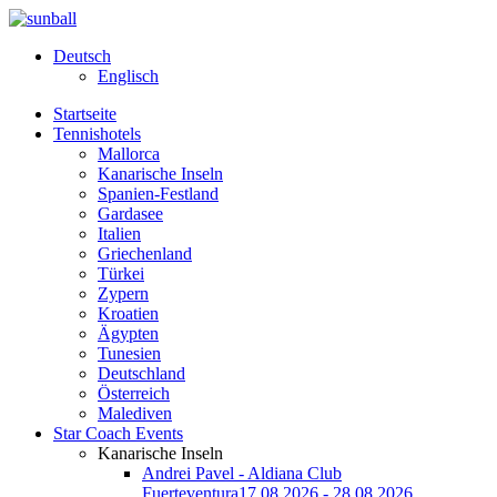
Deutsch
Englisch
Startseite
Tennishotels
Mallorca
Kanarische Inseln
Spanien-Festland
Gardasee
Italien
Griechenland
Türkei
Zypern
Kroatien
Ägypten
Tunesien
Deutschland
Österreich
Malediven
Star Coach Events
Kanarische Inseln
Andrei Pavel - Aldiana Club
Fuerteventura
17.08.2026 - 28.08.2026