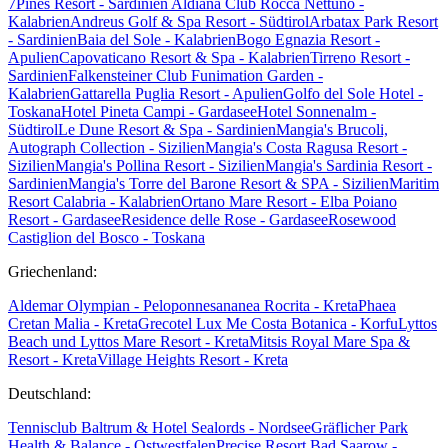
7Pines Resort - Sardinien
Aldiana Club Rocca Nettuno -
Kalabrien
Andreus Golf & Spa Resort - Südtirol
Arbatax Park Resort
- Sardinien
Baia del Sole - Kalabrien
Bogo Egnazia Resort -
Apulien
Capovaticano Resort & Spa - Kalabrien
Tirreno Resort -
Sardinien
Falkensteiner Club Funimation Garden -
Kalabrien
Gattarella Puglia Resort - Apulien
Golfo del Sole Hotel -
Toskana
Hotel Pineta Campi - Gardasee
Hotel Sonnenalm -
Südtirol
Le Dune Resort & Spa - Sardinien
Mangia's Brucoli,
Autograph Collection - Sizilien
Mangia's Costa Ragusa Resort -
Sizilien
Mangia's Pollina Resort - Sizilien
Mangia's Sardinia Resort -
Sardinien
Mangia's Torre del Barone Resort & SPA - Sizilien
Maritim
Resort Calabria - Kalabrien
Ortano Mare Resort - Elba
Poiano
Resort - Gardasee
Residence delle Rose - Gardasee
Rosewood
Castiglion del Bosco - Toskana
Griechenland:
Aldemar Olympian - Peloponnes
ananea Rocrita - Kreta
Phaea
Cretan Malia - Kreta
Grecotel Lux Me Costa Botanica - Korfu
Lyttos
Beach und Lyttos Mare Resort - Kreta
Mitsis Royal Mare Spa &
Resort - Kreta
Village Heights Resort - Kreta
Deutschland:
Tennisclub Baltrum & Hotel Sealords - Nordsee
Gräflicher Park
Health & Balance - Ostwestfalen
Precise Resort Bad Saarow -