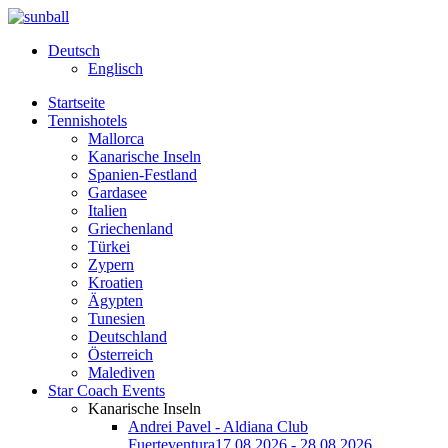
Deutsch
Englisch
Startseite
Tennishotels
Mallorca
Kanarische Inseln
Spanien-Festland
Gardasee
Italien
Griechenland
Türkei
Zypern
Kroatien
Ägypten
Tunesien
Deutschland
Österreich
Malediven
Star Coach Events
Kanarische Inseln
Andrei Pavel - Aldiana Club
Fuerteventura
17.08.2026 - 28.08.2026