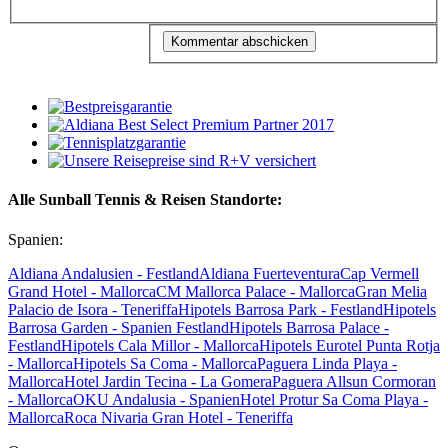
Alle Sunball Tennis & Reisen Standorte:
Spanien:
Aldiana Andalusien - Festland
Aldiana Fuerteventura
Cap Vermell
Grand Hotel - Mallorca
CM Mallorca Palace - Mallorca
Gran Melia
Palacio de Isora - Teneriffa
Hipotels Barrosa Park - Festland
Hipotels
Barrosa Garden - Spanien Festland
Hipotels Barrosa Palace -
Festland
Hipotels Cala Millor - Mallorca
Hipotels Eurotel Punta Rotja
- Mallorca
Hipotels Sa Coma - Mallorca
Paguera Linda Playa -
Mallorca
Hotel Jardin Tecina - La Gomera
Paguera Allsun Cormoran
- Mallorca
OKU Andalusia - Spanien
Hotel Protur Sa Coma Playa -
Mallorca
Roca Nivaria Gran Hotel - Teneriffa