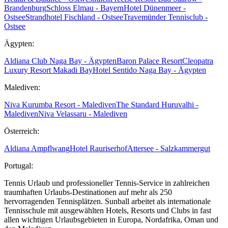
Brandenburg
Schloss Elmau - Bayern
Hotel Dünenmeer -
Ostsee
Strandhotel Fischland - Ostsee
Travemünder Tennisclub -
Ostsee
Ägypten:
Aldiana Club Naga Bay - Ägypten
Baron Palace Resort
Cleopatra
Luxury Resort Makadi Bay
Hotel Sentido Naga Bay - Ägypten
Malediven:
Niva Kurumba Resort - Malediven
The Standard Huruvalhi -
Malediven
Niva Velassaru - Malediven
Österreich:
Aldiana Ampflwang
Hotel Rauriserhof
Attersee - Salzkammergut
Portugal:
Tennis Urlaub und professioneller Tennis-Service in zahlreichen
traumhaften Urlaubs-Destinationen auf mehr als 250
hervorragenden Tennisplätzen. Sunball arbeitet als internationale
Tennisschule mit ausgewählten Hotels, Resorts und Clubs in fast
allen wichtigen Urlaubsgebieten in Europa, Nordafrika, Oman und