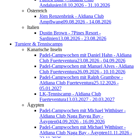
Andalusien
18.10.2026 - 31.10.2026
Österreich
Jörn Renzenbrink - Aldiana Club
Ampflwang
09.08.2026 - 14.08.2026
Italien
Dustin Brown - 7Pines Resort -
Sardinien
13.08.2026 - 23.08.2026
Turniere & Tenniscamps
Kanarische Inseln
Padel-Campwochen mit Daniel Hahn - Aldiana
Club Fuerteventura
23.08.2026 - 04.09.2026
Padel-Campwochen mit Manuel Alves - Aldiana
Club Fuerteventura
26.09.2026 - 10.10.2026
Padel-Campwochen mit Ralph Grambow -
Aldiana Club Fuerteventura
25.12.2026 -
05.01.2027
LK-Tenniscamp - Aldiana Club
Fuerteventura
13.03.2027 - 20.03.2027
Ägypten
Padel-Campwochen mit Michael Witthüser -
Aldiana Club Naga Bayga Bay -
Ägypten
04.09.2026 - 16.09.2026
Padel-Campwochen mit Michael Witthüser -
Aldiana Club Naga Bay - Ägypten
11.11.2026 -