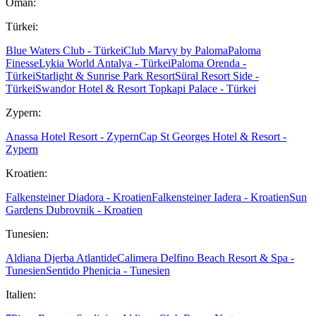
Oman:
Türkei:
Blue Waters Club - Türkei
Club Marvy by Paloma
Paloma
Finesse
Lykia World Antalya - Türkei
Paloma Orenda -
Türkei
Starlight & Sunrise Park Resort
Süral Resort Side -
Türkei
Swandor Hotel & Resort Topkapi Palace - Türkei
Zypern:
Anassa Hotel Resort - Zypern
Cap St Georges Hotel & Resort -
Zypern
Kroatien:
Falkensteiner Diadora - Kroatien
Falkensteiner Iadera - Kroatien
Sun
Gardens Dubrovnik - Kroatien
Tunesien:
Aldiana Djerba Atlantide
Calimera Delfino Beach Resort & Spa -
Tunesien
Sentido Phenicia - Tunesien
Italien: