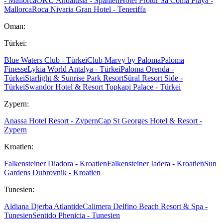
- Mallorca
OKU Andalusia - Spanien
Hotel Protur Sa Coma Playa -
Mallorca
Roca Nivaria Gran Hotel - Teneriffa
Oman:
Türkei:
Blue Waters Club - Türkei
Club Marvy by Paloma
Paloma
Finesse
Lykia World Antalya - Türkei
Paloma Orenda -
Türkei
Starlight & Sunrise Park Resort
Süral Resort Side -
Türkei
Swandor Hotel & Resort Topkapi Palace - Türkei
Zypern:
Anassa Hotel Resort - Zypern
Cap St Georges Hotel & Resort -
Zypern
Kroatien:
Falkensteiner Diadora - Kroatien
Falkensteiner Iadera - Kroatien
Sun
Gardens Dubrovnik - Kroatien
Tunesien:
Aldiana Djerba Atlantide
Calimera Delfino Beach Resort & Spa -
Tunesien
Sentido Phenicia - Tunesien