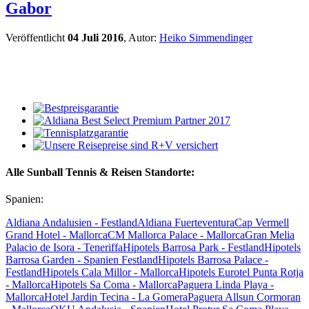
Gabor
Veröffentlicht
04 Juli 2016
, Autor:
Heiko Simmendinger
Alle Sunball Tennis & Reisen Standorte:
Spanien:
Aldiana Andalusien - Festland
Aldiana Fuerteventura
Cap Vermell
Grand Hotel - Mallorca
CM Mallorca Palace - Mallorca
Gran Melia
Palacio de Isora - Teneriffa
Hipotels Barrosa Park - Festland
Hipotels
Barrosa Garden - Spanien Festland
Hipotels Barrosa Palace -
Festland
Hipotels Cala Millor - Mallorca
Hipotels Eurotel Punta Rotja
- Mallorca
Hipotels Sa Coma - Mallorca
Paguera Linda Playa -
Mallorca
Hotel Jardin Tecina - La Gomera
Paguera Allsun Cormoran