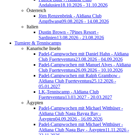
Andalusien
18.10.2026 - 31.10.2026
Österreich
Jörn Renzenbrink - Aldiana Club
Ampflwang
09.08.2026 - 14.08.2026
Italien
Dustin Brown - 7Pines Resort -
Sardinien
13.08.2026 - 23.08.2026
Turniere & Tenniscamps
Kanarische Inseln
Padel-Campwochen mit Daniel Hahn - Aldiana
Club Fuerteventura
23.08.2026 - 04.09.2026
Padel-Campwochen mit Manuel Alves - Aldiana
Club Fuerteventura
26.09.2026 - 10.10.2026
Padel-Campwochen mit Ralph Grambow -
Aldiana Club Fuerteventura
25.12.2026 -
05.01.2027
LK-Tenniscamp - Aldiana Club
Fuerteventura
13.03.2027 - 20.03.2027
Ägypten
Padel-Campwochen mit Michael Witthüser -
Aldiana Club Naga Bayga Bay -
Ägypten
04.09.2026 - 16.09.2026
Padel-Campwochen mit Michael Witthüser -
Aldiana Club Naga Bay - Ägypten
11.11.2026 -