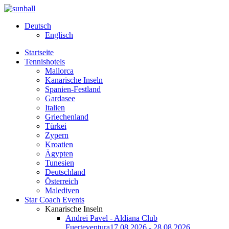
Deutsch
Englisch
Startseite
Tennishotels
Mallorca
Kanarische Inseln
Spanien-Festland
Gardasee
Italien
Griechenland
Türkei
Zypern
Kroatien
Ägypten
Tunesien
Deutschland
Österreich
Malediven
Star Coach Events
Kanarische Inseln
Andrei Pavel - Aldiana Club
Fuerteventura
17.08.2026 - 28.08.2026