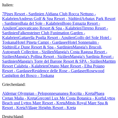
Italien:
7Pines Resort - Sardinien
Aldiana Club Rocca Nettuno -
Kalabrien
Andreus Golf & Spa Resort - Südtirol
Arbatax Park Resort
- Sardinien
Baia del Sole - Kalabrien
Bogo Egnazia Resort -
Apulien
Capovaticano Resort & Spa - Kalabrien
Tirreno Resort -
Sardinien
Falkensteiner Club Funimation Garden -
Kalabrien
Gattarella Puglia Resort - Apulien
Golfo del Sole Hotel -
Toskana
Hotel Pineta Campi - Gardasee
Hotel Sonnenalm -
Südtirol
Le Dune Resort & Spa - Sardinien
Mangia's Brucoli,
Autograph Collection - Sizilien
Mangia's Costa Ragusa Resort -
Sizilien
Mangia's Pollina Resort - Sizilien
Mangia's Sardinia Resort -
Sardinien
Mangia's Torre del Barone Resort & SPA - Sizilien
Maritim
Resort Calabria - Kalabrien
Ortano Mare Resort - Elba
Poiano
Resort - Gardasee
Residence delle Rose - Gardasee
Rosewood
Castiglion del Bosco - Toskana
Griechenland:
Aldemar Olympian - Peloponnes
ananea Rocrita - Kreta
Phaea
Cretan Malia - Kreta
Grecotel Lux Me Costa Botanica - Korfu
Lyttos
Beach und Lyttos Mare Resort - Kreta
Mitsis Royal Mare Spa &
Resort - Kreta
Village Heights Resort - Kreta
Deutschland: