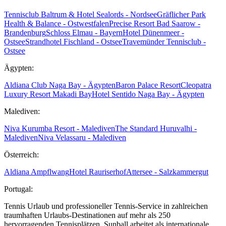
Tennisclub Baltrum & Hotel Sealords - Nordsee
Gräflicher Park
Health & Balance - Ostwestfalen
Precise Resort Bad Saarow -
Brandenburg
Schloss Elmau - Bayern
Hotel Dünenmeer -
Ostsee
Strandhotel Fischland - Ostsee
Travemünder Tennisclub -
Ostsee
Ägypten:
Aldiana Club Naga Bay - Ägypten
Baron Palace Resort
Cleopatra
Luxury Resort Makadi Bay
Hotel Sentido Naga Bay - Ägypten
Malediven:
Niva Kurumba Resort - Malediven
The Standard Huruvalhi -
Malediven
Niva Velassaru - Malediven
Österreich:
Aldiana Ampflwang
Hotel Rauriserhof
Attersee - Salzkammergut
Portugal:
Tennis Urlaub und professioneller Tennis-Service in zahlreichen
traumhaften Urlaubs-Destinationen auf mehr als 250
hervorragenden Tennisplätzen. Sunball arbeitet als internationale