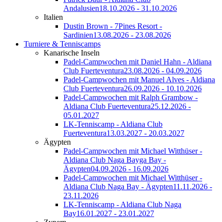
Andalusien
18.10.2026 - 31.10.2026
Italien
Dustin Brown - 7Pines Resort -
Sardinien
13.08.2026 - 23.08.2026
Turniere & Tenniscamps
Kanarische Inseln
Padel-Campwochen mit Daniel Hahn - Aldiana
Club Fuerteventura
23.08.2026 - 04.09.2026
Padel-Campwochen mit Manuel Alves - Aldiana
Club Fuerteventura
26.09.2026 - 10.10.2026
Padel-Campwochen mit Ralph Grambow -
Aldiana Club Fuerteventura
25.12.2026 -
05.01.2027
LK-Tenniscamp - Aldiana Club
Fuerteventura
13.03.2027 - 20.03.2027
Ägypten
Padel-Campwochen mit Michael Witthüser -
Aldiana Club Naga Bayga Bay -
Ägypten
04.09.2026 - 16.09.2026
Padel-Campwochen mit Michael Witthüser -
Aldiana Club Naga Bay - Ägypten
11.11.2026 -
23.11.2026
LK-Tenniscamp - Aldiana Club Naga
Bay
16.01.2027 - 23.01.2027