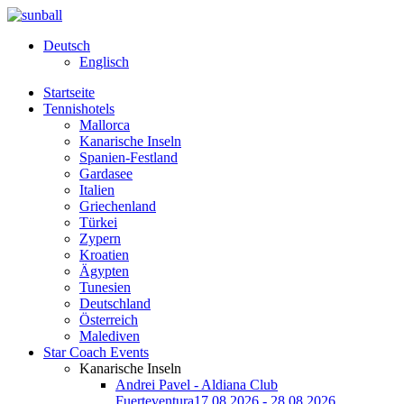
Deutsch
Englisch
Startseite
Tennishotels
Mallorca
Kanarische Inseln
Spanien-Festland
Gardasee
Italien
Griechenland
Türkei
Zypern
Kroatien
Ägypten
Tunesien
Deutschland
Österreich
Malediven
Star Coach Events
Kanarische Inseln
Andrei Pavel - Aldiana Club
Fuerteventura
17.08.2026 - 28.08.2026