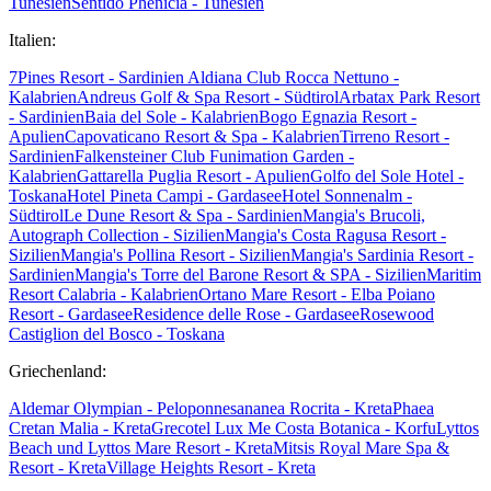
Tunesien
Sentido Phenicia - Tunesien
Italien:
7Pines Resort - Sardinien
Aldiana Club Rocca Nettuno -
Kalabrien
Andreus Golf & Spa Resort - Südtirol
Arbatax Park Resort
- Sardinien
Baia del Sole - Kalabrien
Bogo Egnazia Resort -
Apulien
Capovaticano Resort & Spa - Kalabrien
Tirreno Resort -
Sardinien
Falkensteiner Club Funimation Garden -
Kalabrien
Gattarella Puglia Resort - Apulien
Golfo del Sole Hotel -
Toskana
Hotel Pineta Campi - Gardasee
Hotel Sonnenalm -
Südtirol
Le Dune Resort & Spa - Sardinien
Mangia's Brucoli,
Autograph Collection - Sizilien
Mangia's Costa Ragusa Resort -
Sizilien
Mangia's Pollina Resort - Sizilien
Mangia's Sardinia Resort -
Sardinien
Mangia's Torre del Barone Resort & SPA - Sizilien
Maritim
Resort Calabria - Kalabrien
Ortano Mare Resort - Elba
Poiano
Resort - Gardasee
Residence delle Rose - Gardasee
Rosewood
Castiglion del Bosco - Toskana
Griechenland:
Aldemar Olympian - Peloponnes
ananea Rocrita - Kreta
Phaea
Cretan Malia - Kreta
Grecotel Lux Me Costa Botanica - Korfu
Lyttos
Beach und Lyttos Mare Resort - Kreta
Mitsis Royal Mare Spa &
Resort - Kreta
Village Heights Resort - Kreta