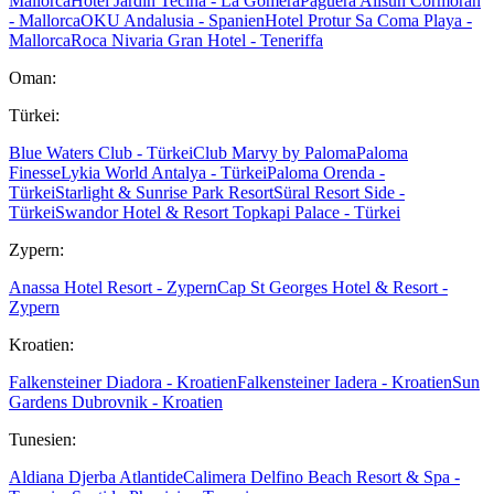
Mallorca
Hotel Jardin Tecina - La Gomera
Paguera Allsun Cormoran
- Mallorca
OKU Andalusia - Spanien
Hotel Protur Sa Coma Playa -
Mallorca
Roca Nivaria Gran Hotel - Teneriffa
Oman:
Türkei:
Blue Waters Club - Türkei
Club Marvy by Paloma
Paloma
Finesse
Lykia World Antalya - Türkei
Paloma Orenda -
Türkei
Starlight & Sunrise Park Resort
Süral Resort Side -
Türkei
Swandor Hotel & Resort Topkapi Palace - Türkei
Zypern:
Anassa Hotel Resort - Zypern
Cap St Georges Hotel & Resort -
Zypern
Kroatien:
Falkensteiner Diadora - Kroatien
Falkensteiner Iadera - Kroatien
Sun
Gardens Dubrovnik - Kroatien
Tunesien:
Aldiana Djerba Atlantide
Calimera Delfino Beach Resort & Spa -