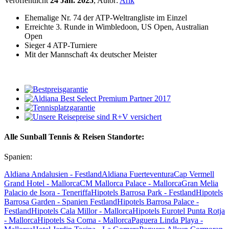
Veröffentlicht
24 Jan. 2025
, Autor:
Arik
Ehemalige Nr. 74 der ATP-Weltrangliste im Einzel
Erreichte 3. Runde in Wimbledoon, US Open, Australian
Open
Sieger 4 ATP-Turniere
Mit der Mannschaft 4x deutscher Meister
Alle Sunball Tennis & Reisen Standorte:
Spanien:
Aldiana Andalusien - Festland
Aldiana Fuerteventura
Cap Vermell
Grand Hotel - Mallorca
CM Mallorca Palace - Mallorca
Gran Melia
Palacio de Isora - Teneriffa
Hipotels Barrosa Park - Festland
Hipotels
Barrosa Garden - Spanien Festland
Hipotels Barrosa Palace -
Festland
Hipotels Cala Millor - Mallorca
Hipotels Eurotel Punta Rotja
- Mallorca
Hipotels Sa Coma - Mallorca
Paguera Linda Playa -