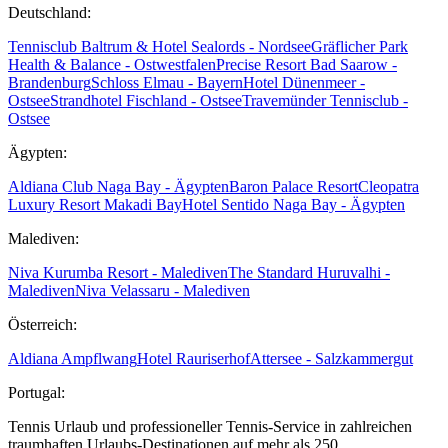
Deutschland:
Tennisclub Baltrum & Hotel Sealords - Nordsee
Gräflicher Park
Health & Balance - Ostwestfalen
Precise Resort Bad Saarow -
Brandenburg
Schloss Elmau - Bayern
Hotel Dünenmeer -
Ostsee
Strandhotel Fischland - Ostsee
Travemünder Tennisclub -
Ostsee
Ägypten:
Aldiana Club Naga Bay - Ägypten
Baron Palace Resort
Cleopatra
Luxury Resort Makadi Bay
Hotel Sentido Naga Bay - Ägypten
Malediven:
Niva Kurumba Resort - Malediven
The Standard Huruvalhi -
Malediven
Niva Velassaru - Malediven
Österreich:
Aldiana Ampflwang
Hotel Rauriserhof
Attersee - Salzkammergut
Portugal:
Tennis Urlaub und professioneller Tennis-Service in zahlreichen
traumhaften Urlaubs-Destinationen auf mehr als 250