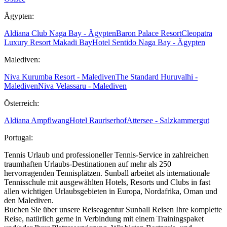
Ägypten:
Aldiana Club Naga Bay - Ägypten
Baron Palace Resort
Cleopatra
Luxury Resort Makadi Bay
Hotel Sentido Naga Bay - Ägypten
Malediven:
Niva Kurumba Resort - Malediven
The Standard Huruvalhi -
Malediven
Niva Velassaru - Malediven
Österreich:
Aldiana Ampflwang
Hotel Rauriserhof
Attersee - Salzkammergut
Portugal:
Tennis Urlaub und professioneller Tennis-Service in zahlreichen
traumhaften Urlaubs-Destinationen auf mehr als 250
hervorragenden Tennisplätzen. Sunball arbeitet als internationale
Tennisschule mit ausgewählten Hotels, Resorts und Clubs in fast
allen wichtigen Urlaubsgebieten in Europa, Nordafrika, Oman und
den Malediven.
Buchen Sie über unsere Reiseagentur Sunball Reisen Ihre komplette
Reise, natürlich gerne in Verbindung mit einem Trainingspaket