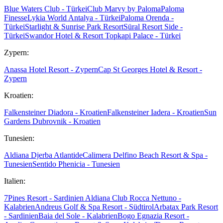
Blue Waters Club - Türkei
Club Marvy by Paloma
Paloma
Finesse
Lykia World Antalya - Türkei
Paloma Orenda -
Türkei
Starlight & Sunrise Park Resort
Süral Resort Side -
Türkei
Swandor Hotel & Resort Topkapi Palace - Türkei
Zypern:
Anassa Hotel Resort - Zypern
Cap St Georges Hotel & Resort -
Zypern
Kroatien:
Falkensteiner Diadora - Kroatien
Falkensteiner Iadera - Kroatien
Sun
Gardens Dubrovnik - Kroatien
Tunesien:
Aldiana Djerba Atlantide
Calimera Delfino Beach Resort & Spa -
Tunesien
Sentido Phenicia - Tunesien
Italien:
7Pines Resort - Sardinien
Aldiana Club Rocca Nettuno -
Kalabrien
Andreus Golf & Spa Resort - Südtirol
Arbatax Park Resort
- Sardinien
Baia del Sole - Kalabrien
Bogo Egnazia Resort -