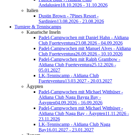
Andalusien
18.10.2026 - 31.10.2026
Italien
Dustin Brown - 7Pines Resort -
Sardinien
13.08.2026 - 23.08.2026
Turniere & Tenniscamps
Kanarische Inseln
Padel-Campwochen mit Daniel Hahn - Aldiana
Club Fuerteventura
23.08.2026 - 04.09.2026
Padel-Campwochen mit Manuel Alves - Aldiana
Club Fuerteventura
26.09.2026 - 10.10.2026
Padel-Campwochen mit Ralph Grambow -
Aldiana Club Fuerteventura
25.12.2026 -
05.01.2027
LK-Tenniscamp - Aldiana Club
Fuerteventura
13.03.2027 - 20.03.2027
Ägypten
Padel-Campwochen mit Michael Witthüser -
Aldiana Club Naga Bayga Bay -
Ägypten
04.09.2026 - 16.09.2026
Padel-Campwochen mit Michael Witthüser -
Aldiana Club Naga Bay - Ägypten
11.11.2026 -
23.11.2026
LK-Tenniscamp - Aldiana Club Naga
Bay
16.01.2027 - 23.01.2027