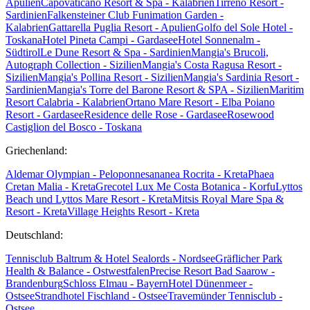
Apulien
Capovaticano Resort & Spa - Kalabrien
Tirreno Resort -
Sardinien
Falkensteiner Club Funimation Garden -
Kalabrien
Gattarella Puglia Resort - Apulien
Golfo del Sole Hotel -
Toskana
Hotel Pineta Campi - Gardasee
Hotel Sonnenalm -
Südtirol
Le Dune Resort & Spa - Sardinien
Mangia's Brucoli,
Autograph Collection - Sizilien
Mangia's Costa Ragusa Resort -
Sizilien
Mangia's Pollina Resort - Sizilien
Mangia's Sardinia Resort -
Sardinien
Mangia's Torre del Barone Resort & SPA - Sizilien
Maritim
Resort Calabria - Kalabrien
Ortano Mare Resort - Elba
Poiano
Resort - Gardasee
Residence delle Rose - Gardasee
Rosewood
Castiglion del Bosco - Toskana
Griechenland:
Aldemar Olympian - Peloponnes
ananea Rocrita - Kreta
Phaea
Cretan Malia - Kreta
Grecotel Lux Me Costa Botanica - Korfu
Lyttos
Beach und Lyttos Mare Resort - Kreta
Mitsis Royal Mare Spa &
Resort - Kreta
Village Heights Resort - Kreta
Deutschland:
Tennisclub Baltrum & Hotel Sealords - Nordsee
Gräflicher Park
Health & Balance - Ostwestfalen
Precise Resort Bad Saarow -
Brandenburg
Schloss Elmau - Bayern
Hotel Dünenmeer -
Ostsee
Strandhotel Fischland - Ostsee
Travemünder Tennisclub -
Ostsee