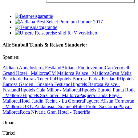
Alle Sunball Tennis & Reisen Standorte:
Spanien:
Aldiana Andalusien - Festland
Aldiana Fuerteventura
Cap Vermell
Grand Hotel - Mallorca
CM Mallorca Palace - Mallorca
Gran Melia
Palacio de Isora - Teneriffa
Hipotels Barrosa Park - Festland
Hipotels
Barrosa Garden - Spanien Festland
Hipotels Barrosa Palace -
Festland
Hipotels Cala Millor - Mallorca
Hipotels Eurotel Punta Rotja
- Mallorca
Hipotels Sa Coma - Mallorca
Paguera Linda Playa -
Mallorca
Hotel Jardin Tecina - La Gomera
Paguera Allsun Cormoran
- Mallorca
OKU Andalusia - Spanien
Hotel Protur Sa Coma Playa -
Mallorca
Roca Nivaria Gran Hotel - Teneriffa
Oman:
Türkei: