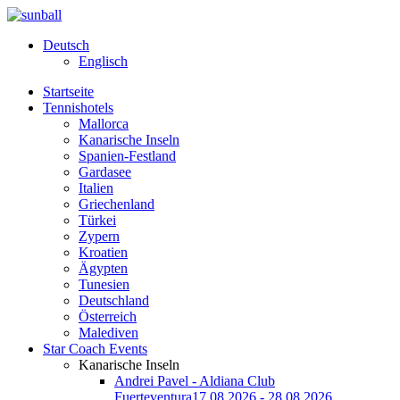
Deutsch
Englisch
Startseite
Tennishotels
Mallorca
Kanarische Inseln
Spanien-Festland
Gardasee
Italien
Griechenland
Türkei
Zypern
Kroatien
Ägypten
Tunesien
Deutschland
Österreich
Malediven
Star Coach Events
Kanarische Inseln
Andrei Pavel - Aldiana Club
Fuerteventura
17.08.2026 - 28.08.2026