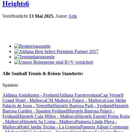
Heights6
Veröffentlicht
13 Mai 2025
, Autor:
Arik
Alle Sunball Tennis & Reisen Standorte:
Spanien:
Aldiana Andalusien - Festland
Aldiana Fuerteventura
Cap Vermell
Grand Hotel - Mallorca
CM Mallorca Palace - Mallorca
Gran Melia
Palacio de Isora - Teneriffa
Hipotels Barrosa Park - Festland
Hipotels
Barrosa Garden - Spanien Festland
Hipotels Barrosa Palace -
Festland
Hipotels Cala Millor - Mallorca
Hipotels Eurotel Punta Rotja
- Mallorca
Hipotels Sa Coma - Mallorca
Paguera Linda Playa -
Mallorca
Hotel Jardin Tecina - La Gomera
Paguera Allsun Cormoran