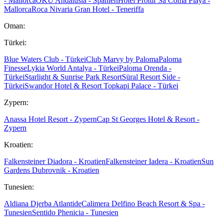
- Mallorca
OKU Andalusia - Spanien
Hotel Protur Sa Coma Playa -
Mallorca
Roca Nivaria Gran Hotel - Teneriffa
Oman:
Türkei:
Blue Waters Club - Türkei
Club Marvy by Paloma
Paloma
Finesse
Lykia World Antalya - Türkei
Paloma Orenda -
Türkei
Starlight & Sunrise Park Resort
Süral Resort Side -
Türkei
Swandor Hotel & Resort Topkapi Palace - Türkei
Zypern:
Anassa Hotel Resort - Zypern
Cap St Georges Hotel & Resort -
Zypern
Kroatien:
Falkensteiner Diadora - Kroatien
Falkensteiner Iadera - Kroatien
Sun
Gardens Dubrovnik - Kroatien
Tunesien:
Aldiana Djerba Atlantide
Calimera Delfino Beach Resort & Spa -
Tunesien
Sentido Phenicia - Tunesien