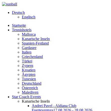
Deutsch
Englisch
Startseite
Tennishotels
Mallorca
Kanarische Inseln
Spanien-Festland
Gardasee
Italien
Griechenland
Türkei
Zypern
Kroatien
Ägypten
Tunesien
Deutschland
Österreich
Malediven
Star Coach Events
Kanarische Inseln
Andrei Pavel - Aldiana Club
Fuerteventura
17.08.2026 - 28.08.2026