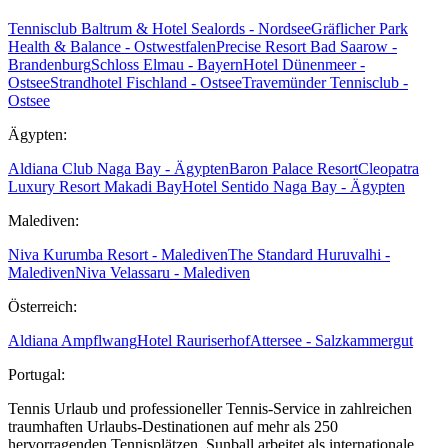
Tennisclub Baltrum & Hotel Sealords - Nordsee
Gräflicher Park
Health & Balance - Ostwestfalen
Precise Resort Bad Saarow -
Brandenburg
Schloss Elmau - Bayern
Hotel Dünenmeer -
Ostsee
Strandhotel Fischland - Ostsee
Travemünder Tennisclub -
Ostsee
Ägypten:
Aldiana Club Naga Bay - Ägypten
Baron Palace Resort
Cleopatra
Luxury Resort Makadi Bay
Hotel Sentido Naga Bay - Ägypten
Malediven:
Niva Kurumba Resort - Malediven
The Standard Huruvalhi -
Malediven
Niva Velassaru - Malediven
Österreich:
Aldiana Ampflwang
Hotel Rauriserhof
Attersee - Salzkammergut
Portugal:
Tennis Urlaub und professioneller Tennis-Service in zahlreichen
traumhaften Urlaubs-Destinationen auf mehr als 250
hervorragenden Tennisplätzen. Sunball arbeitet als internationale