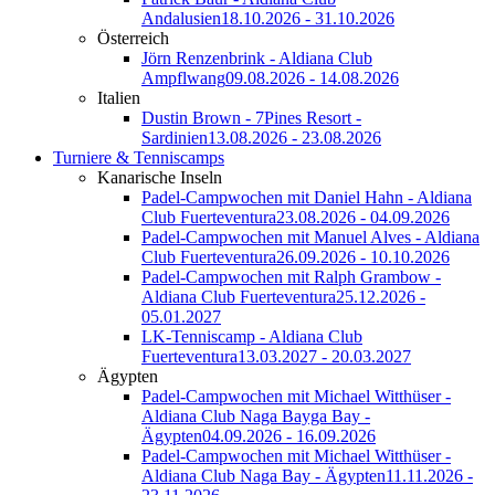
Andalusien
18.10.2026 - 31.10.2026
Österreich
Jörn Renzenbrink - Aldiana Club
Ampflwang
09.08.2026 - 14.08.2026
Italien
Dustin Brown - 7Pines Resort -
Sardinien
13.08.2026 - 23.08.2026
Turniere & Tenniscamps
Kanarische Inseln
Padel-Campwochen mit Daniel Hahn - Aldiana
Club Fuerteventura
23.08.2026 - 04.09.2026
Padel-Campwochen mit Manuel Alves - Aldiana
Club Fuerteventura
26.09.2026 - 10.10.2026
Padel-Campwochen mit Ralph Grambow -
Aldiana Club Fuerteventura
25.12.2026 -
05.01.2027
LK-Tenniscamp - Aldiana Club
Fuerteventura
13.03.2027 - 20.03.2027
Ägypten
Padel-Campwochen mit Michael Witthüser -
Aldiana Club Naga Bayga Bay -
Ägypten
04.09.2026 - 16.09.2026
Padel-Campwochen mit Michael Witthüser -
Aldiana Club Naga Bay - Ägypten
11.11.2026 -