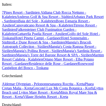
Italien:
7Pines Resort - Sardinien
Aldiana Club Rocca Nettuno -
Kalabrien
Andreus Golf & Spa Resort - Südtirol
Arbatax Park Resort
- Sardinien
Baia del Sole - Kalabrien
Bogo Egnazia Resort -
Apulien
Capovaticano Resort & Spa - Kalabrien
Tirreno Resort -
Sardinien
Falkensteiner Club Funimation Garden -
Kalabrien
Gattarella Puglia Resort - Apulien
Golfo del Sole Hotel -
Toskana
Hotel Pineta Campi - Gardasee
Hotel Sonnenalm -
Südtirol
Le Dune Resort & Spa - Sardinien
Mangia's Brucoli,
Autograph Collection - Sizilien
Mangia's Costa Ragusa Resort -
Sizilien
Mangia's Pollina Resort - Sizilien
Mangia's Sardinia Resort -
Sardinien
Mangia's Torre del Barone Resort & SPA - Sizilien
Maritim
Resort Calabria - Kalabrien
Ortano Mare Resort - Elba
Poiano
Resort - Gardasee
Residence delle Rose - Gardasee
Rosewood
Castiglion del Bosco - Toskana
Griechenland:
Aldemar Olympian - Peloponnes
ananea Rocrita - Kreta
Phaea
Cretan Malia - Kreta
Grecotel Lux Me Costa Botanica - Korfu
Lyttos
Beach und Lyttos Mare Resort - Kreta
Mitsis Royal Mare Spa &
Resort - Kreta
Village Heights Resort - Kreta
Deutschland: