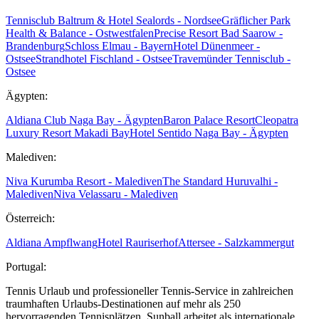
Tennisclub Baltrum & Hotel Sealords - Nordsee
Gräflicher Park
Health & Balance - Ostwestfalen
Precise Resort Bad Saarow -
Brandenburg
Schloss Elmau - Bayern
Hotel Dünenmeer -
Ostsee
Strandhotel Fischland - Ostsee
Travemünder Tennisclub -
Ostsee
Ägypten:
Aldiana Club Naga Bay - Ägypten
Baron Palace Resort
Cleopatra
Luxury Resort Makadi Bay
Hotel Sentido Naga Bay - Ägypten
Malediven:
Niva Kurumba Resort - Malediven
The Standard Huruvalhi -
Malediven
Niva Velassaru - Malediven
Österreich:
Aldiana Ampflwang
Hotel Rauriserhof
Attersee - Salzkammergut
Portugal:
Tennis Urlaub und professioneller Tennis-Service in zahlreichen
traumhaften Urlaubs-Destinationen auf mehr als 250
hervorragenden Tennisplätzen. Sunball arbeitet als internationale