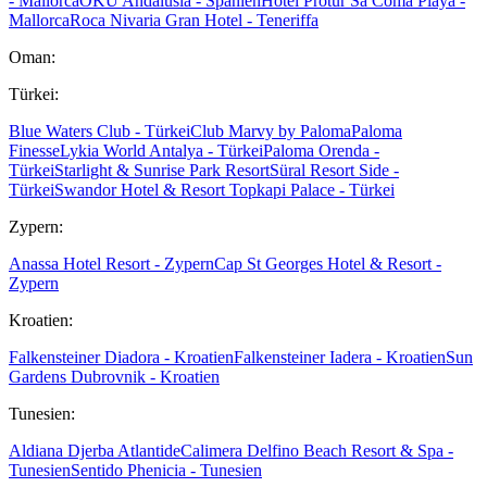
- Mallorca
OKU Andalusia - Spanien
Hotel Protur Sa Coma Playa -
Mallorca
Roca Nivaria Gran Hotel - Teneriffa
Oman:
Türkei:
Blue Waters Club - Türkei
Club Marvy by Paloma
Paloma
Finesse
Lykia World Antalya - Türkei
Paloma Orenda -
Türkei
Starlight & Sunrise Park Resort
Süral Resort Side -
Türkei
Swandor Hotel & Resort Topkapi Palace - Türkei
Zypern:
Anassa Hotel Resort - Zypern
Cap St Georges Hotel & Resort -
Zypern
Kroatien:
Falkensteiner Diadora - Kroatien
Falkensteiner Iadera - Kroatien
Sun
Gardens Dubrovnik - Kroatien
Tunesien:
Aldiana Djerba Atlantide
Calimera Delfino Beach Resort & Spa -
Tunesien
Sentido Phenicia - Tunesien