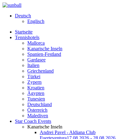
Deutsch
Englisch
Startseite
Tennishotels
Mallorca
Kanarische Inseln
Spanien-Festland
Gardasee
Italien
Griechenland
Türkei
Zypern
Kroatien
Ägypten
Tunesien
Deutschland
Österreich
Malediven
Star Coach Events
Kanarische Inseln
Andrei Pavel - Aldiana Club
Fuerteventura
17.08.2026 - 28.08.2026