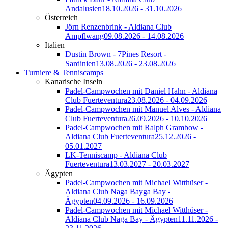
Andalusien
18.10.2026 - 31.10.2026
Österreich
Jörn Renzenbrink - Aldiana Club
Ampflwang
09.08.2026 - 14.08.2026
Italien
Dustin Brown - 7Pines Resort -
Sardinien
13.08.2026 - 23.08.2026
Turniere & Tenniscamps
Kanarische Inseln
Padel-Campwochen mit Daniel Hahn - Aldiana
Club Fuerteventura
23.08.2026 - 04.09.2026
Padel-Campwochen mit Manuel Alves - Aldiana
Club Fuerteventura
26.09.2026 - 10.10.2026
Padel-Campwochen mit Ralph Grambow -
Aldiana Club Fuerteventura
25.12.2026 -
05.01.2027
LK-Tenniscamp - Aldiana Club
Fuerteventura
13.03.2027 - 20.03.2027
Ägypten
Padel-Campwochen mit Michael Witthüser -
Aldiana Club Naga Bayga Bay -
Ägypten
04.09.2026 - 16.09.2026
Padel-Campwochen mit Michael Witthüser -
Aldiana Club Naga Bay - Ägypten
11.11.2026 -