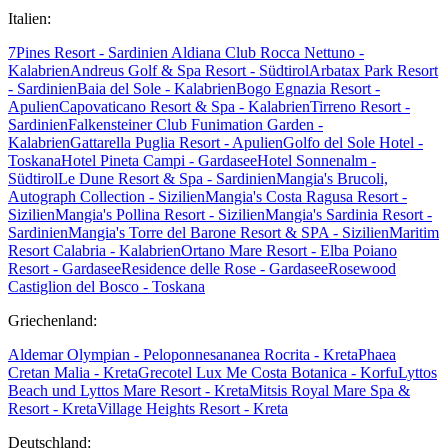
Italien:
7Pines Resort - Sardinien
Aldiana Club Rocca Nettuno -
Kalabrien
Andreus Golf & Spa Resort - Südtirol
Arbatax Park Resort
- Sardinien
Baia del Sole - Kalabrien
Bogo Egnazia Resort -
Apulien
Capovaticano Resort & Spa - Kalabrien
Tirreno Resort -
Sardinien
Falkensteiner Club Funimation Garden -
Kalabrien
Gattarella Puglia Resort - Apulien
Golfo del Sole Hotel -
Toskana
Hotel Pineta Campi - Gardasee
Hotel Sonnenalm -
Südtirol
Le Dune Resort & Spa - Sardinien
Mangia's Brucoli,
Autograph Collection - Sizilien
Mangia's Costa Ragusa Resort -
Sizilien
Mangia's Pollina Resort - Sizilien
Mangia's Sardinia Resort -
Sardinien
Mangia's Torre del Barone Resort & SPA - Sizilien
Maritim
Resort Calabria - Kalabrien
Ortano Mare Resort - Elba
Poiano
Resort - Gardasee
Residence delle Rose - Gardasee
Rosewood
Castiglion del Bosco - Toskana
Griechenland:
Aldemar Olympian - Peloponnes
ananea Rocrita - Kreta
Phaea
Cretan Malia - Kreta
Grecotel Lux Me Costa Botanica - Korfu
Lyttos
Beach und Lyttos Mare Resort - Kreta
Mitsis Royal Mare Spa &
Resort - Kreta
Village Heights Resort - Kreta
Deutschland: