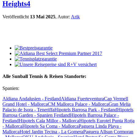
Heights4
Veröffentlicht
13 Mai 2025
, Autor:
Arik
Alle Sunball Tennis & Reisen Standorte:
Spanien:
Aldiana Andalusien - Festland
Aldiana Fuerteventura
Cap Vermell
Grand Hotel - Mallorca
CM Mallorca Palace - Mallorca
Gran Melia
Palacio de Isora - Teneriffa
Hipotels Barrosa Park - Festland
Hipotels
Barrosa Garden - Spanien Festland
Hipotels Barrosa Palace -
Festland
Hipotels Cala Millor - Mallorca
Hipotels Eurotel Punta Rotja
- Mallorca
Hipotels Sa Coma - Mallorca
Paguera Linda Playa -
Mallorca
Hotel Jardin Tecina - La Gomera
Paguera Allsun Cormoran