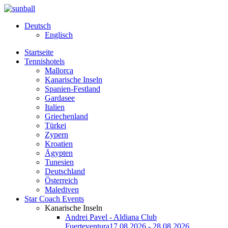
Deutsch
Englisch
Startseite
Tennishotels
Mallorca
Kanarische Inseln
Spanien-Festland
Gardasee
Italien
Griechenland
Türkei
Zypern
Kroatien
Ägypten
Tunesien
Deutschland
Österreich
Malediven
Star Coach Events
Kanarische Inseln
Andrei Pavel - Aldiana Club
Fuerteventura
17.08.2026 - 28.08.2026