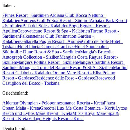
Italien:
7Pines Resort - Sardinien
Aldiana Club Rocca Nettuno -
Kalabrien
Andreus Golf & Spa Resort - Südtirol
Arbatax Park Resort
- Sardinien
Baia del Sole - Kalabrien
Bogo Egnazia Resort -
Apulien
Capovaticano Resort & Spa - Kalabrien
Tirreno Resort -
Sardinien
Falkensteiner Club Funimation Garden -
Kalabrien
Gattarella Puglia Resort - Apulien
Golfo del Sole Hotel -
Toskana
Hotel Pineta Campi - Gardasee
Hotel Sonnenalm -
Südtirol
Le Dune Resort & Spa - Sardinien
Mangia's Brucoli,
Autograph Collection - Sizilien
Mangia's Costa Ragusa Resort -
Sizilien
Mangia's Pollina Resort - Sizilien
Mangia's Sardinia Resort -
Sardinien
Mangia's Torre del Barone Resort & SPA - Sizilien
Maritim
Resort Calabria - Kalabrien
Ortano Mare Resort - Elba
Poiano
Resort - Gardasee
Residence delle Rose - Gardasee
Rosewood
Castiglion del Bosco - Toskana
Griechenland:
Aldemar Olympian - Peloponnes
ananea Rocrita - Kreta
Phaea
Cretan Malia - Kreta
Grecotel Lux Me Costa Botanica - Korfu
Lyttos
Beach und Lyttos Mare Resort - Kreta
Mitsis Royal Mare Spa &
Resort - Kreta
Village Heights Resort - Kreta
Deutschland: