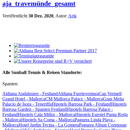
aja_travemünde_gesamt
Veröffentlicht
30 Dez. 2020
, Autor:
Arik
Alle Sunball Tennis & Reisen Standorte:
Spanien:
Aldiana Andalusien - Festland
Aldiana Fuerteventura
Cap Vermell
Grand Hotel - Mallorca
CM Mallorca Palace - Mallorca
Gran Melia
Palacio de Isora - Teneriffa
Hipotels Barrosa Park - Festland
Hipotels
Barrosa Garden - Spanien Festland
Hipotels Barrosa Palace -
Festland
Hipotels Cala Millor - Mallorca
Hipotels Eurotel Punta Rotja
- Mallorca
Hipotels Sa Coma - Mallorca
Paguera Linda Playa -
Mallorca
Hotel Jardin Tecina - La Gomera
Paguera Allsun Cormoran