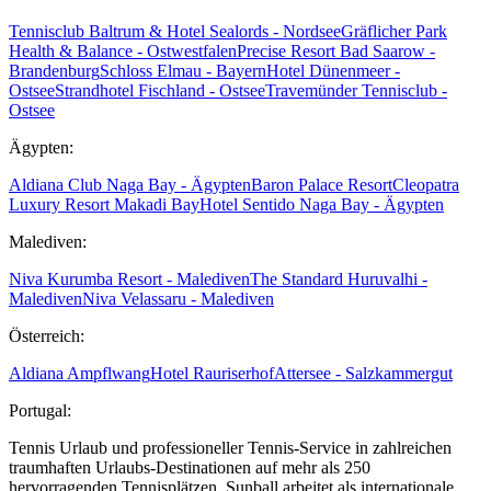
Tennisclub Baltrum & Hotel Sealords - Nordsee
Gräflicher Park
Health & Balance - Ostwestfalen
Precise Resort Bad Saarow -
Brandenburg
Schloss Elmau - Bayern
Hotel Dünenmeer -
Ostsee
Strandhotel Fischland - Ostsee
Travemünder Tennisclub -
Ostsee
Ägypten:
Aldiana Club Naga Bay - Ägypten
Baron Palace Resort
Cleopatra
Luxury Resort Makadi Bay
Hotel Sentido Naga Bay - Ägypten
Malediven:
Niva Kurumba Resort - Malediven
The Standard Huruvalhi -
Malediven
Niva Velassaru - Malediven
Österreich:
Aldiana Ampflwang
Hotel Rauriserhof
Attersee - Salzkammergut
Portugal:
Tennis Urlaub und professioneller Tennis-Service in zahlreichen
traumhaften Urlaubs-Destinationen auf mehr als 250
hervorragenden Tennisplätzen. Sunball arbeitet als internationale