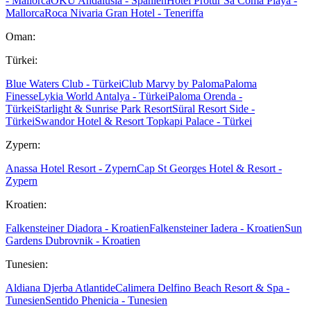
- Mallorca
OKU Andalusia - Spanien
Hotel Protur Sa Coma Playa -
Mallorca
Roca Nivaria Gran Hotel - Teneriffa
Oman:
Türkei:
Blue Waters Club - Türkei
Club Marvy by Paloma
Paloma
Finesse
Lykia World Antalya - Türkei
Paloma Orenda -
Türkei
Starlight & Sunrise Park Resort
Süral Resort Side -
Türkei
Swandor Hotel & Resort Topkapi Palace - Türkei
Zypern:
Anassa Hotel Resort - Zypern
Cap St Georges Hotel & Resort -
Zypern
Kroatien:
Falkensteiner Diadora - Kroatien
Falkensteiner Iadera - Kroatien
Sun
Gardens Dubrovnik - Kroatien
Tunesien:
Aldiana Djerba Atlantide
Calimera Delfino Beach Resort & Spa -
Tunesien
Sentido Phenicia - Tunesien