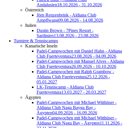
Andalusien
18.10.2026 - 31.10.2026
Österreich
Jörn Renzenbrink - Aldiana Club
Ampflwang
09.08.2026 - 14.08.2026
Italien
Dustin Brown - 7Pines Resort -
Sardinien
13.08.2026 - 23.08.2026
Turniere & Tenniscamps
Kanarische Inseln
Padel-Campwochen mit Daniel Hahn - Aldiana
Club Fuerteventura
23.08.2026 - 04.09.2026
Padel-Campwochen mit Manuel Alves - Aldiana
Club Fuerteventura
26.09.2026 - 10.10.2026
Padel-Campwochen mit Ralph Grambow -
Aldiana Club Fuerteventura
25.12.2026 -
05.01.2027
LK-Tenniscamp - Aldiana Club
Fuerteventura
13.03.2027 - 20.03.2027
Ägypten
Padel-Campwochen mit Michael Witthüser -
Aldiana Club Naga Bayga Bay -
Ägypten
04.09.2026 - 16.09.2026
Padel-Campwochen mit Michael Witthüser -
Aldiana Club Naga Bay - Ägypten
11.11.2026 -