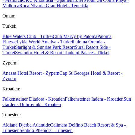
- Mallorca
OKU Andalusia - Spanien
Hotel Protur Sa Coma Playa -
Mallorca
Roca Nivaria Gran Hotel - Teneriffa
Oman:
Türkei:
Blue Waters Club - Türkei
Club Marvy by Paloma
Paloma
Finesse
Lykia World Antalya - Türkei
Paloma Orenda -
Türkei
Starlight & Sunrise Park Resort
Süral Resort Side -
Türkei
Swandor Hotel & Resort Topkapi Palace - Türkei
Zypern:
Anassa Hotel Resort - Zypern
Cap St Georges Hotel & Resort -
Zypern
Kroatien:
Falkensteiner Diadora - Kroatien
Falkensteiner Iadera - Kroatien
Sun
Gardens Dubrovnik - Kroatien
Tunesien:
Aldiana Djerba Atlantide
Calimera Delfino Beach Resort & Spa -
Tunesien
Sentido Phenicia - Tunesien