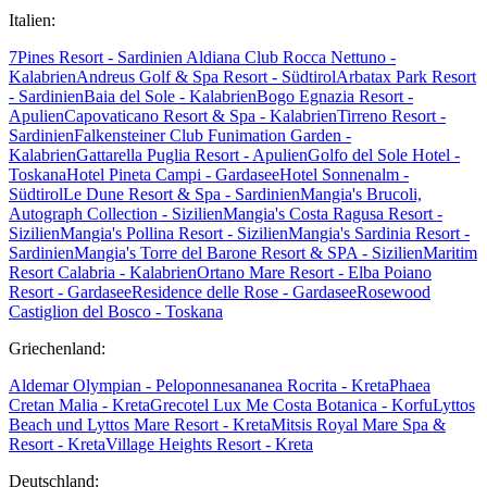
Italien:
7Pines Resort - Sardinien
Aldiana Club Rocca Nettuno -
Kalabrien
Andreus Golf & Spa Resort - Südtirol
Arbatax Park Resort
- Sardinien
Baia del Sole - Kalabrien
Bogo Egnazia Resort -
Apulien
Capovaticano Resort & Spa - Kalabrien
Tirreno Resort -
Sardinien
Falkensteiner Club Funimation Garden -
Kalabrien
Gattarella Puglia Resort - Apulien
Golfo del Sole Hotel -
Toskana
Hotel Pineta Campi - Gardasee
Hotel Sonnenalm -
Südtirol
Le Dune Resort & Spa - Sardinien
Mangia's Brucoli,
Autograph Collection - Sizilien
Mangia's Costa Ragusa Resort -
Sizilien
Mangia's Pollina Resort - Sizilien
Mangia's Sardinia Resort -
Sardinien
Mangia's Torre del Barone Resort & SPA - Sizilien
Maritim
Resort Calabria - Kalabrien
Ortano Mare Resort - Elba
Poiano
Resort - Gardasee
Residence delle Rose - Gardasee
Rosewood
Castiglion del Bosco - Toskana
Griechenland:
Aldemar Olympian - Peloponnes
ananea Rocrita - Kreta
Phaea
Cretan Malia - Kreta
Grecotel Lux Me Costa Botanica - Korfu
Lyttos
Beach und Lyttos Mare Resort - Kreta
Mitsis Royal Mare Spa &
Resort - Kreta
Village Heights Resort - Kreta
Deutschland: