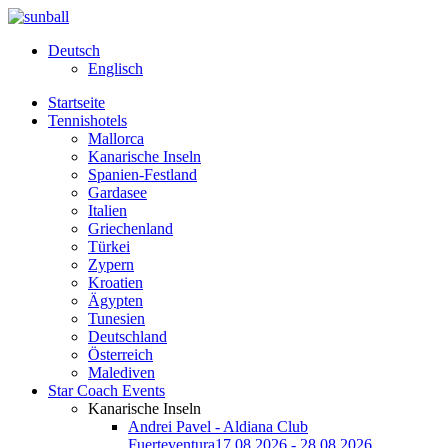
Deutsch
Englisch
Startseite
Tennishotels
Mallorca
Kanarische Inseln
Spanien-Festland
Gardasee
Italien
Griechenland
Türkei
Zypern
Kroatien
Ägypten
Tunesien
Deutschland
Österreich
Malediven
Star Coach Events
Kanarische Inseln
Andrei Pavel - Aldiana Club
Fuerteventura
17.08.2026 - 28.08.2026