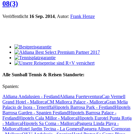
08(3)
Veröffentlicht
16 Sep. 2014
, Autor:
Frank Henze
Alle Sunball Tennis & Reisen Standorte:
Spanien:
Aldiana Andalusien - Festland
Aldiana Fuerteventura
Cap Vermell
Grand Hotel - Mallorca
CM Mallorca Palace - Mallorca
Gran Melia
Palacio de Isora - Teneriffa
Hipotels Barrosa Park - Festland
Hipotels
Barrosa Garden - Spanien Festland
Hipotels Barrosa Palace -
Festland
Hipotels Cala Millor - Mallorca
Hipotels Eurotel Punta Rotja
- Mallorca
Hipotels Sa Coma - Mallorca
Paguera Linda Playa -
Mallorca
Hotel Jardin Tecina - La Gomera
Paguera Allsun Cormoran