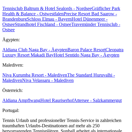
Tennisclub Baltrum & Hotel Sealords - Nordsee
Gräflicher Park
Health & Balance - Ostwestfalen
Precise Resort Bad Saarow -
Brandenburg
Schloss Elmau - Bayern
Hotel Dünenmeer -
Ostsee
Strandhotel Fischland - Ostsee
Travemünder Tennisclub -
Ostsee
Ägypten:
Aldiana Club Naga Bay - Ägypten
Baron Palace Resort
Cleopatra
Luxury Resort Makadi Bay
Hotel Sentido Naga Bay - Ägypten
Malediven:
Niva Kurumba Resort - Malediven
The Standard Huruvalhi -
Malediven
Niva Velassaru - Malediven
Österreich:
Aldiana Ampflwang
Hotel Rauriserhof
Attersee - Salzkammergut
Portugal:
Tennis Urlaub und professioneller Tennis-Service in zahlreichen
traumhaften Urlaubs-Destinationen auf mehr als 250
hervorragenden Tennisplätzen. Sunball arbeitet als internationale