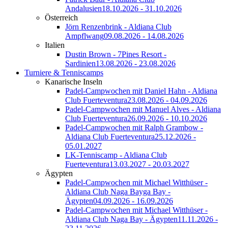
Andalusien
18.10.2026 - 31.10.2026
Österreich
Jörn Renzenbrink - Aldiana Club
Ampflwang
09.08.2026 - 14.08.2026
Italien
Dustin Brown - 7Pines Resort -
Sardinien
13.08.2026 - 23.08.2026
Turniere & Tenniscamps
Kanarische Inseln
Padel-Campwochen mit Daniel Hahn - Aldiana
Club Fuerteventura
23.08.2026 - 04.09.2026
Padel-Campwochen mit Manuel Alves - Aldiana
Club Fuerteventura
26.09.2026 - 10.10.2026
Padel-Campwochen mit Ralph Grambow -
Aldiana Club Fuerteventura
25.12.2026 -
05.01.2027
LK-Tenniscamp - Aldiana Club
Fuerteventura
13.03.2027 - 20.03.2027
Ägypten
Padel-Campwochen mit Michael Witthüser -
Aldiana Club Naga Bayga Bay -
Ägypten
04.09.2026 - 16.09.2026
Padel-Campwochen mit Michael Witthüser -
Aldiana Club Naga Bay - Ägypten
11.11.2026 -