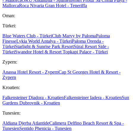
- Mallorca
OKU Andalusia - Spanien
Hotel Protur Sa Coma Playa -
Mallorca
Roca Nivaria Gran Hotel - Teneriffa
Oman:
Türkei:
Blue Waters Club - Türkei
Club Marvy by Paloma
Paloma
Finesse
Lykia World Antalya - Türkei
Paloma Orenda -
Türkei
Starlight & Sunrise Park Resort
Süral Resort Side -
Türkei
Swandor Hotel & Resort Topkapi Palace - Türkei
Zypern:
Anassa Hotel Resort - Zypern
Cap St Georges Hotel & Resort -
Zypern
Kroatien:
Falkensteiner Diadora - Kroatien
Falkensteiner Iadera - Kroatien
Sun
Gardens Dubrovnik - Kroatien
Tunesien:
Aldiana Djerba Atlantide
Calimera Delfino Beach Resort & Spa -
Tunesien
Sentido Phenicia - Tunesien