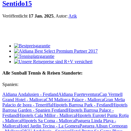
Sentido15
Veröffentlicht
17 Jan. 2025
, Autor:
Arik
Alle Sunball Tennis & Reisen Standorte:
Spanien:
Aldiana Andalusien - Festland
Aldiana Fuerteventura
Cap Vermell
Grand Hotel - Mallorca
CM Mallorca Palace - Mallorca
Gran Melia
Palacio de Isora - Teneriffa
Hipotels Barrosa Park - Festland
Hipotels
Barrosa Garden - Spanien Festland
Hipotels Barrosa Palace -
Festland
Hipotels Cala Millor - Mallorca
Hipotels Eurotel Punta Rotja
- Mallorca
Hipotels Sa Coma - Mallorca
Paguera Linda Playa -
Mallorca
Hotel Jardin Tecina - La Gomera
Paguera Allsun Cormoran