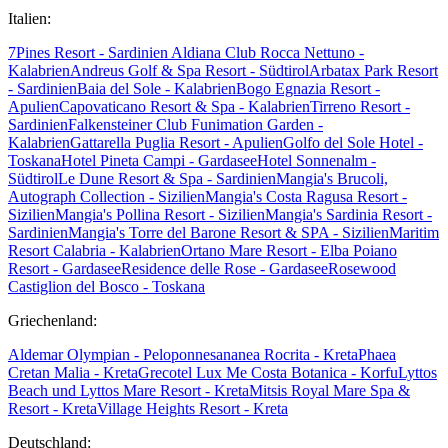
Italien:
7Pines Resort - Sardinien
Aldiana Club Rocca Nettuno -
Kalabrien
Andreus Golf & Spa Resort - Südtirol
Arbatax Park Resort
- Sardinien
Baia del Sole - Kalabrien
Bogo Egnazia Resort -
Apulien
Capovaticano Resort & Spa - Kalabrien
Tirreno Resort -
Sardinien
Falkensteiner Club Funimation Garden -
Kalabrien
Gattarella Puglia Resort - Apulien
Golfo del Sole Hotel -
Toskana
Hotel Pineta Campi - Gardasee
Hotel Sonnenalm -
Südtirol
Le Dune Resort & Spa - Sardinien
Mangia's Brucoli,
Autograph Collection - Sizilien
Mangia's Costa Ragusa Resort -
Sizilien
Mangia's Pollina Resort - Sizilien
Mangia's Sardinia Resort -
Sardinien
Mangia's Torre del Barone Resort & SPA - Sizilien
Maritim
Resort Calabria - Kalabrien
Ortano Mare Resort - Elba
Poiano
Resort - Gardasee
Residence delle Rose - Gardasee
Rosewood
Castiglion del Bosco - Toskana
Griechenland:
Aldemar Olympian - Peloponnes
ananea Rocrita - Kreta
Phaea
Cretan Malia - Kreta
Grecotel Lux Me Costa Botanica - Korfu
Lyttos
Beach und Lyttos Mare Resort - Kreta
Mitsis Royal Mare Spa &
Resort - Kreta
Village Heights Resort - Kreta
Deutschland: