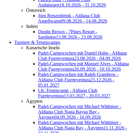
Andalusien
18.10.2026 - 31.10.2026
Österreich
Jörn Renzenbrink - Aldiana Club
Ampflwang
09.08.2026 - 14.08.2026
Italien
Dustin Brown - 7Pines Resort -
Sardinien
13.08.2026 - 23.08.2026
Turniere & Tenniscamps
Kanarische Inseln
Padel-Campwochen mit Daniel Hahn - Aldiana
Club Fuerteventura
23.08.2026 - 04.09.2026
Padel-Campwochen mit Manuel Alves - Aldiana
Club Fuerteventura
26.09.2026 - 10.10.2026
Padel-Campwochen mit Ralph Grambow -
Aldiana Club Fuerteventura
25.12.2026 -
05.01.2027
LK-Tenniscamp - Aldiana Club
Fuerteventura
13.03.2027 - 20.03.2027
Ägypten
Padel-Campwochen mit Michael Witthüser -
Aldiana Club Naga Bayga Bay -
Ägypten
04.09.2026 - 16.09.2026
Padel-Campwochen mit Michael Witthüser -
Aldiana Club Naga Bay - Ägypten
11.11.2026 -