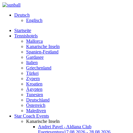
Deutsch
Englisch
Startseite
Tennishotels
Mallorca
Kanarische Inseln
Spanien-Festland
Gardasee
Italien
Griechenland
Türkei
Zypern
Kroatien
Ägypten
Tunesien
Deutschland
Österreich
Malediven
Star Coach Events
Kanarische Inseln
Andrei Pavel - Aldiana Club
Fuerteventura
17.08.2026 - 28.08.2026