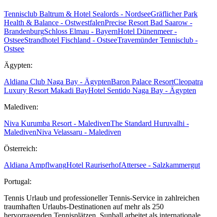
Tennisclub Baltrum & Hotel Sealords - Nordsee
Gräflicher Park
Health & Balance - Ostwestfalen
Precise Resort Bad Saarow -
Brandenburg
Schloss Elmau - Bayern
Hotel Dünenmeer -
Ostsee
Strandhotel Fischland - Ostsee
Travemünder Tennisclub -
Ostsee
Ägypten:
Aldiana Club Naga Bay - Ägypten
Baron Palace Resort
Cleopatra
Luxury Resort Makadi Bay
Hotel Sentido Naga Bay - Ägypten
Malediven:
Niva Kurumba Resort - Malediven
The Standard Huruvalhi -
Malediven
Niva Velassaru - Malediven
Österreich:
Aldiana Ampflwang
Hotel Rauriserhof
Attersee - Salzkammergut
Portugal:
Tennis Urlaub und professioneller Tennis-Service in zahlreichen
traumhaften Urlaubs-Destinationen auf mehr als 250
hervorragenden Tennisplätzen. Sunball arbeitet als internationale