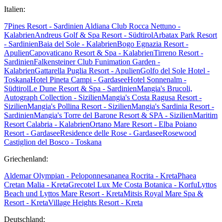
Italien:
7Pines Resort - Sardinien
Aldiana Club Rocca Nettuno -
Kalabrien
Andreus Golf & Spa Resort - Südtirol
Arbatax Park Resort
- Sardinien
Baia del Sole - Kalabrien
Bogo Egnazia Resort -
Apulien
Capovaticano Resort & Spa - Kalabrien
Tirreno Resort -
Sardinien
Falkensteiner Club Funimation Garden -
Kalabrien
Gattarella Puglia Resort - Apulien
Golfo del Sole Hotel -
Toskana
Hotel Pineta Campi - Gardasee
Hotel Sonnenalm -
Südtirol
Le Dune Resort & Spa - Sardinien
Mangia's Brucoli,
Autograph Collection - Sizilien
Mangia's Costa Ragusa Resort -
Sizilien
Mangia's Pollina Resort - Sizilien
Mangia's Sardinia Resort -
Sardinien
Mangia's Torre del Barone Resort & SPA - Sizilien
Maritim
Resort Calabria - Kalabrien
Ortano Mare Resort - Elba
Poiano
Resort - Gardasee
Residence delle Rose - Gardasee
Rosewood
Castiglion del Bosco - Toskana
Griechenland:
Aldemar Olympian - Peloponnes
ananea Rocrita - Kreta
Phaea
Cretan Malia - Kreta
Grecotel Lux Me Costa Botanica - Korfu
Lyttos
Beach und Lyttos Mare Resort - Kreta
Mitsis Royal Mare Spa &
Resort - Kreta
Village Heights Resort - Kreta
Deutschland: