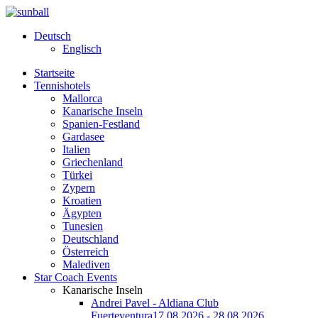
Deutsch
Englisch
Startseite
Tennishotels
Mallorca
Kanarische Inseln
Spanien-Festland
Gardasee
Italien
Griechenland
Türkei
Zypern
Kroatien
Ägypten
Tunesien
Deutschland
Österreich
Malediven
Star Coach Events
Kanarische Inseln
Andrei Pavel - Aldiana Club
Fuerteventura
17.08.2026 - 28.08.2026