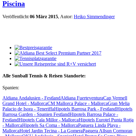
Piscina
Veröffentlicht
06 März 2015
, Autor:
Heiko Simmendinger
Alle Sunball Tennis & Reisen Standorte:
Spanien:
Aldiana Andalusien - Festland
Aldiana Fuerteventura
Cap Vermell
Grand Hotel - Mallorca
CM Mallorca Palace - Mallorca
Gran Melia
Palacio de Isora - Teneriffa
Hipotels Barrosa Park - Festland
Hipotels
Barrosa Garden - Spanien Festland
Hipotels Barrosa Palace -
Festland
Hipotels Cala Millor - Mallorca
Hipotels Eurotel Punta Rotja
- Mallorca
Hipotels Sa Coma - Mallorca
Paguera Linda Playa -
Mallorca
Hotel Jardin Tecina - La Gomera
Paguera Allsun Cormoran