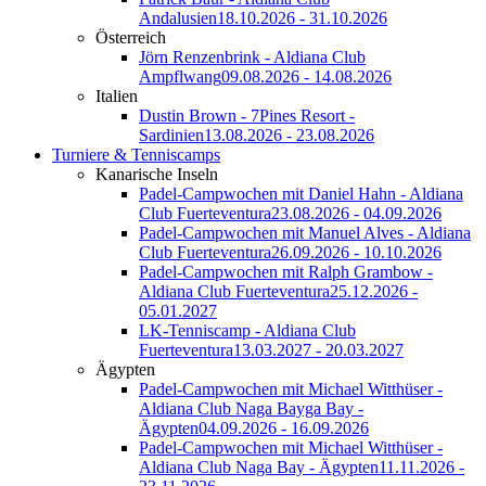
Andalusien
18.10.2026 - 31.10.2026
Österreich
Jörn Renzenbrink - Aldiana Club
Ampflwang
09.08.2026 - 14.08.2026
Italien
Dustin Brown - 7Pines Resort -
Sardinien
13.08.2026 - 23.08.2026
Turniere & Tenniscamps
Kanarische Inseln
Padel-Campwochen mit Daniel Hahn - Aldiana
Club Fuerteventura
23.08.2026 - 04.09.2026
Padel-Campwochen mit Manuel Alves - Aldiana
Club Fuerteventura
26.09.2026 - 10.10.2026
Padel-Campwochen mit Ralph Grambow -
Aldiana Club Fuerteventura
25.12.2026 -
05.01.2027
LK-Tenniscamp - Aldiana Club
Fuerteventura
13.03.2027 - 20.03.2027
Ägypten
Padel-Campwochen mit Michael Witthüser -
Aldiana Club Naga Bayga Bay -
Ägypten
04.09.2026 - 16.09.2026
Padel-Campwochen mit Michael Witthüser -
Aldiana Club Naga Bay - Ägypten
11.11.2026 -