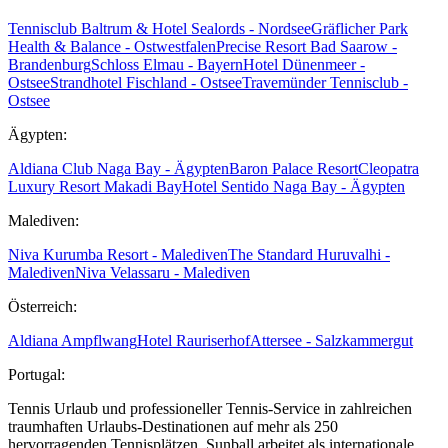
Tennisclub Baltrum & Hotel Sealords - Nordsee
Gräflicher Park
Health & Balance - Ostwestfalen
Precise Resort Bad Saarow -
Brandenburg
Schloss Elmau - Bayern
Hotel Dünenmeer -
Ostsee
Strandhotel Fischland - Ostsee
Travemünder Tennisclub -
Ostsee
Ägypten:
Aldiana Club Naga Bay - Ägypten
Baron Palace Resort
Cleopatra
Luxury Resort Makadi Bay
Hotel Sentido Naga Bay - Ägypten
Malediven:
Niva Kurumba Resort - Malediven
The Standard Huruvalhi -
Malediven
Niva Velassaru - Malediven
Österreich:
Aldiana Ampflwang
Hotel Rauriserhof
Attersee - Salzkammergut
Portugal:
Tennis Urlaub und professioneller Tennis-Service in zahlreichen
traumhaften Urlaubs-Destinationen auf mehr als 250
hervorragenden Tennisplätzen. Sunball arbeitet als internationale