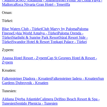
- Mallorca
OKU Andalusia - Spanien
Hotel Protur Sa Coma Playa -
Mallorca
Roca Nivaria Gran Hotel - Teneriffa
Oman:
Türkei:
Blue Waters Club - Türkei
Club Marvy by Paloma
Paloma
Finesse
Lykia World Antalya - Türkei
Paloma Orenda -
Türkei
Starlight & Sunrise Park Resort
Süral Resort Side -
Türkei
Swandor Hotel & Resort Topkapi Palace - Türkei
Zypern:
Anassa Hotel Resort - Zypern
Cap St Georges Hotel & Resort -
Zypern
Kroatien:
Falkensteiner Diadora - Kroatien
Falkensteiner Iadera - Kroatien
Sun
Gardens Dubrovnik - Kroatien
Tunesien:
Aldiana Djerba Atlantide
Calimera Delfino Beach Resort & Spa -
Tunesien
Sentido Phenicia - Tunesien