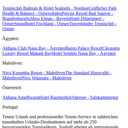
Tennisclub Baltrum & Hotel Sealords - Nordsee
Gräflicher Park
Health & Balance - Ostwestfalen
Precise Resort Bad Saarow -
Brandenburg
Schloss Elmau - Bayern
Hotel Dünenmeer -
Ostsee
Strandhotel Fischland - Ostsee
Travemünder Tennisclub -
Ostsee
Ägypten:
Aldiana Club Naga Bay - Ägypten
Baron Palace Resort
Cleopatra
Luxury Resort Makadi Bay
Hotel Sentido Naga Bay - Ägypten
Malediven:
Niva Kurumba Resort - Malediven
The Standard Huruvalhi -
Malediven
Niva Velassaru - Malediven
Österreich:
Aldiana Ampflwang
Hotel Rauriserhof
Attersee - Salzkammergut
Portugal:
Tennis Urlaub und professioneller Tennis-Service in zahlreichen
traumhaften Urlaubs-Destinationen auf mehr als 250
hervorragenden Tennisplätzen. Sunball arbeitet als internationale