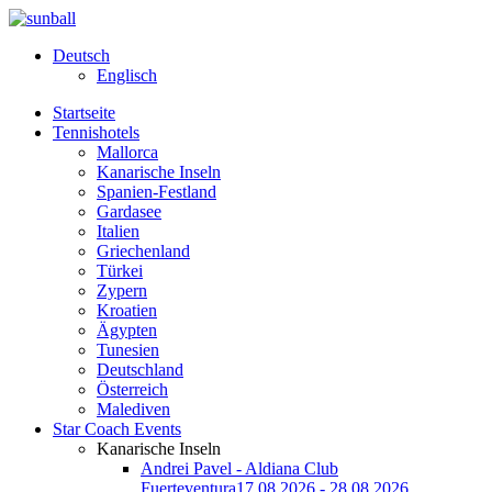
Deutsch
Englisch
Startseite
Tennishotels
Mallorca
Kanarische Inseln
Spanien-Festland
Gardasee
Italien
Griechenland
Türkei
Zypern
Kroatien
Ägypten
Tunesien
Deutschland
Österreich
Malediven
Star Coach Events
Kanarische Inseln
Andrei Pavel - Aldiana Club
Fuerteventura
17.08.2026 - 28.08.2026