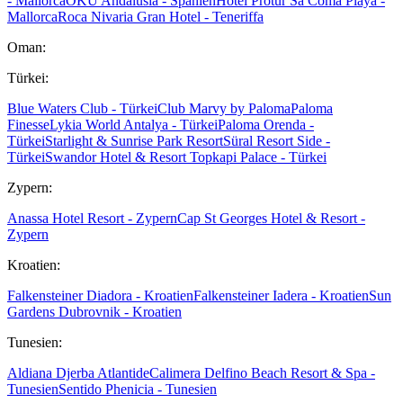
- Mallorca
OKU Andalusia - Spanien
Hotel Protur Sa Coma Playa -
Mallorca
Roca Nivaria Gran Hotel - Teneriffa
Oman:
Türkei:
Blue Waters Club - Türkei
Club Marvy by Paloma
Paloma
Finesse
Lykia World Antalya - Türkei
Paloma Orenda -
Türkei
Starlight & Sunrise Park Resort
Süral Resort Side -
Türkei
Swandor Hotel & Resort Topkapi Palace - Türkei
Zypern:
Anassa Hotel Resort - Zypern
Cap St Georges Hotel & Resort -
Zypern
Kroatien:
Falkensteiner Diadora - Kroatien
Falkensteiner Iadera - Kroatien
Sun
Gardens Dubrovnik - Kroatien
Tunesien:
Aldiana Djerba Atlantide
Calimera Delfino Beach Resort & Spa -
Tunesien
Sentido Phenicia - Tunesien