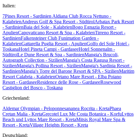
Italien:
7Pines Resort - Sardinien
Aldiana Club Rocca Nettuno -
Kalabrien
Andreus Golf & Spa Resort - Südtirol
Arbatax Park Resort
- Sardinien
Baia del Sole - Kalabrien
Bogo Egnazia Resort -
Apulien
Capovaticano Resort & Spa - Kalabrien
Tirreno Resort -
Sardinien
Falkensteiner Club Funimation Garden -
Kalabrien
Gattarella Puglia Resort - Apulien
Golfo del Sole Hotel -
Toskana
Hotel Pineta Campi - Gardasee
Hotel Sonnenalm -
Südtirol
Le Dune Resort & Spa - Sardinien
Mangia's Brucoli,
Autograph Collection - Sizilien
Mangia's Costa Ragusa Resort -
Sizilien
Mangia's Pollina Resort - Sizilien
Mangia's Sardinia Resort -
Sardinien
Mangia's Torre del Barone Resort & SPA - Sizilien
Maritim
Resort Calabria - Kalabrien
Ortano Mare Resort - Elba
Poiano
Resort - Gardasee
Residence delle Rose - Gardasee
Rosewood
Castiglion del Bosco - Toskana
Griechenland:
Aldemar Olympian - Peloponnes
ananea Rocrita - Kreta
Phaea
Cretan Malia - Kreta
Grecotel Lux Me Costa Botanica - Korfu
Lyttos
Beach und Lyttos Mare Resort - Kreta
Mitsis Royal Mare Spa &
Resort - Kreta
Village Heights Resort - Kreta
Deutschland: