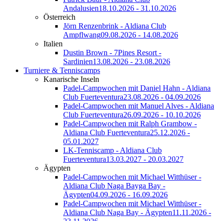
Andalusien
18.10.2026 - 31.10.2026
Österreich
Jörn Renzenbrink - Aldiana Club
Ampflwang
09.08.2026 - 14.08.2026
Italien
Dustin Brown - 7Pines Resort -
Sardinien
13.08.2026 - 23.08.2026
Turniere & Tenniscamps
Kanarische Inseln
Padel-Campwochen mit Daniel Hahn - Aldiana
Club Fuerteventura
23.08.2026 - 04.09.2026
Padel-Campwochen mit Manuel Alves - Aldiana
Club Fuerteventura
26.09.2026 - 10.10.2026
Padel-Campwochen mit Ralph Grambow -
Aldiana Club Fuerteventura
25.12.2026 -
05.01.2027
LK-Tenniscamp - Aldiana Club
Fuerteventura
13.03.2027 - 20.03.2027
Ägypten
Padel-Campwochen mit Michael Witthüser -
Aldiana Club Naga Bayga Bay -
Ägypten
04.09.2026 - 16.09.2026
Padel-Campwochen mit Michael Witthüser -
Aldiana Club Naga Bay - Ägypten
11.11.2026 -