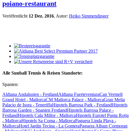
poiano-restaurant
Veröffentlicht
12 Dez. 2016
, Autor:
Heiko Simmendinger
Alle Sunball Tennis & Reisen Standorte:
Spanien:
Aldiana Andalusien - Festland
Aldiana Fuerteventura
Cap Vermell
Grand Hotel - Mallorca
CM Mallorca Palace - Mallorca
Gran Melia
Palacio de Isora - Teneriffa
Hipotels Barrosa Park - Festland
Hipotels
Barrosa Garden - Spanien Festland
Hipotels Barrosa Palace -
Festland
Hipotels Cala Millor - Mallorca
Hipotels Eurotel Punta Rotja
- Mallorca
Hipotels Sa Coma - Mallorca
Paguera Linda Playa -
Mallorca
Hotel Jardin Tecina - La Gomera
Paguera Allsun Cormoran