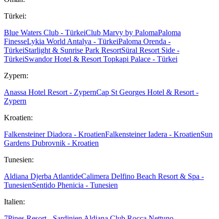
Türkei:
Blue Waters Club - Türkei
Club Marvy by Paloma
Paloma
Finesse
Lykia World Antalya - Türkei
Paloma Orenda -
Türkei
Starlight & Sunrise Park Resort
Süral Resort Side -
Türkei
Swandor Hotel & Resort Topkapi Palace - Türkei
Zypern:
Anassa Hotel Resort - Zypern
Cap St Georges Hotel & Resort -
Zypern
Kroatien:
Falkensteiner Diadora - Kroatien
Falkensteiner Iadera - Kroatien
Sun
Gardens Dubrovnik - Kroatien
Tunesien:
Aldiana Djerba Atlantide
Calimera Delfino Beach Resort & Spa -
Tunesien
Sentido Phenicia - Tunesien
Italien:
7Pines Resort - Sardinien
Aldiana Club Rocca Nettuno -