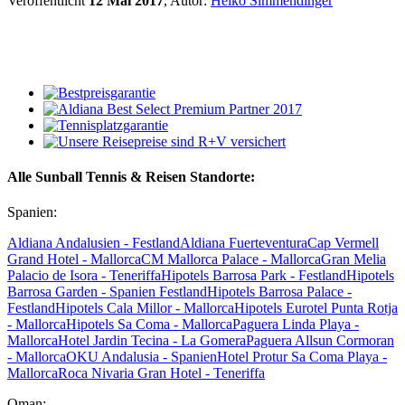
Veröffentlicht
12 Mai 2017
, Autor:
Heiko Simmendinger
Alle Sunball Tennis & Reisen Standorte:
Spanien:
Aldiana Andalusien - Festland
Aldiana Fuerteventura
Cap Vermell
Grand Hotel - Mallorca
CM Mallorca Palace - Mallorca
Gran Melia
Palacio de Isora - Teneriffa
Hipotels Barrosa Park - Festland
Hipotels
Barrosa Garden - Spanien Festland
Hipotels Barrosa Palace -
Festland
Hipotels Cala Millor - Mallorca
Hipotels Eurotel Punta Rotja
- Mallorca
Hipotels Sa Coma - Mallorca
Paguera Linda Playa -
Mallorca
Hotel Jardin Tecina - La Gomera
Paguera Allsun Cormoran
- Mallorca
OKU Andalusia - Spanien
Hotel Protur Sa Coma Playa -
Mallorca
Roca Nivaria Gran Hotel - Teneriffa
Oman: