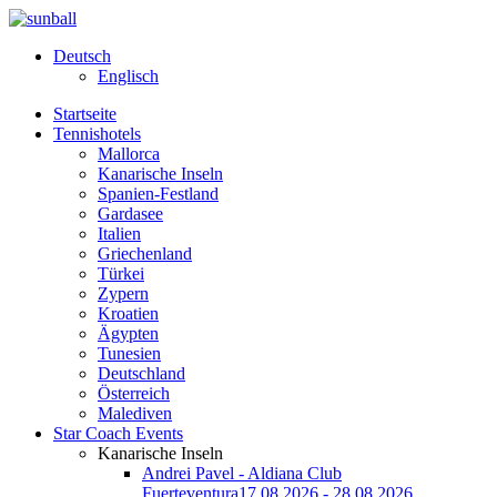
Deutsch
Englisch
Startseite
Tennishotels
Mallorca
Kanarische Inseln
Spanien-Festland
Gardasee
Italien
Griechenland
Türkei
Zypern
Kroatien
Ägypten
Tunesien
Deutschland
Österreich
Malediven
Star Coach Events
Kanarische Inseln
Andrei Pavel - Aldiana Club
Fuerteventura
17.08.2026 - 28.08.2026