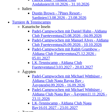
Andalusien
18.10.2026 - 31.10.2026
Italien
Dustin Brown - 7Pines Resort -
Sardinien
13.08.2026 - 23.08.2026
Turniere & Tenniscamps
Kanarische Inseln
Padel-Campwochen mit Daniel Hahn - Aldiana
Club Fuerteventura
23.08.2026 - 04.09.2026
Padel-Campwochen mit Manuel Alves - Aldiana
Club Fuerteventura
26.09.2026 - 10.10.2026
Padel-Campwochen mit Ralph Grambow -
Aldiana Club Fuerteventura
25.12.2026 -
05.01.2027
LK-Tenniscamp - Aldiana Club
Fuerteventura
13.03.2027 - 20.03.2027
Ägypten
Padel-Campwochen mit Michael Witthüser -
Aldiana Club Naga Bayga Bay -
Ägypten
04.09.2026 - 16.09.2026
Padel-Campwochen mit Michael Witthüser -
Aldiana Club Naga Bay - Ägypten
11.11.2026 -
23.11.2026
LK-Tenniscamp - Aldiana Club Naga
Bay
16.01.2027 - 23.01.2027