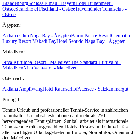
Brandenburg
Schloss Elmau - Bayern
Hotel Dünenmeer -
Ostsee
Strandhotel Fischland - Ostsee
Travemünder Tennisclub -
Ostsee
Ägypten:
Aldiana Club Naga Bay - Ägypten
Baron Palace Resort
Cleopatra
Luxury Resort Makadi Bay
Hotel Sentido Naga Bay - Ägypten
Malediven:
Niva Kurumba Resort - Malediven
The Standard Huruvalhi -
Malediven
Niva Velassaru - Malediven
Österreich:
Aldiana Ampflwang
Hotel Rauriserhof
Attersee - Salzkammergut
Portugal:
Tennis Urlaub und professioneller Tennis-Service in zahlreichen
traumhaften Urlaubs-Destinationen auf mehr als 250
hervorragenden Tennisplätzen. Sunball arbeitet als internationale
Tennisschule mit ausgewählten Hotels, Resorts und Clubs in fast
allen wichtigen Urlaubsgebieten in Europa, Nordafrika, Oman und
den Malediven.