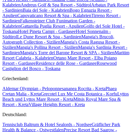
Kalabrien
Andreus Golf & Spa Resort - Südtirol
Arbatax Park Resort
- Sardinien
Baia del Sole - Kalabrien
Bogo Egnazia Resort -
Apulien
Capovaticano Resort & Spa - Kalabrien
Tirreno Resort -
Sardinien
Falkensteiner Club Funimation Garden -
Kalabrien
Gattarella Puglia Resort - Apulien
Golfo del Sole Hotel -
Toskana
Hotel Pineta Campi - Gardasee
Hotel Sonnenalm -
Südtirol
Le Dune Resort & Spa - Sardinien
Mangia's Brucoli,
Autograph Collection - Sizilien
Mangia's Costa Ragusa Resort -
Sizilien
Mangia's Pollina Resort - Sizilien
Mangia's Sardinia Resort -
Sardinien
Mangia's Torre del Barone Resort & SPA - Sizilien
Maritim
Resort Calabria - Kalabrien
Ortano Mare Resort - Elba
Poiano
Resort - Gardasee
Residence delle Rose - Gardasee
Rosewood
Castiglion del Bosco - Toskana
Griechenland:
Aldemar Olympian - Peloponnes
ananea Rocrita - Kreta
Phaea
Cretan Malia - Kreta
Grecotel Lux Me Costa Botanica - Korfu
Lyttos
Beach und Lyttos Mare Resort - Kreta
Mitsis Royal Mare Spa &
Resort - Kreta
Village Heights Resort - Kreta
Deutschland:
Tennisclub Baltrum & Hotel Sealords - Nordsee
Gräflicher Park
Health & Balance - Ostwestfalen
Precise Resort Bad Saarow -