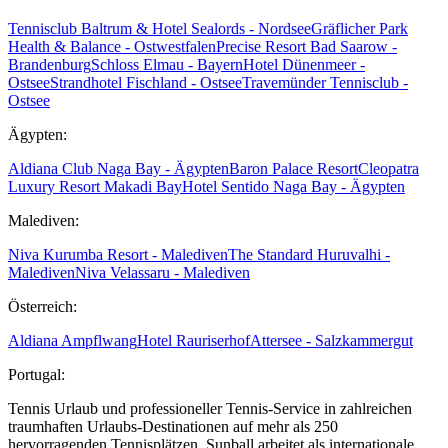
Tennisclub Baltrum & Hotel Sealords - Nordsee
Gräflicher Park
Health & Balance - Ostwestfalen
Precise Resort Bad Saarow -
Brandenburg
Schloss Elmau - Bayern
Hotel Dünenmeer -
Ostsee
Strandhotel Fischland - Ostsee
Travemünder Tennisclub -
Ostsee
Ägypten:
Aldiana Club Naga Bay - Ägypten
Baron Palace Resort
Cleopatra
Luxury Resort Makadi Bay
Hotel Sentido Naga Bay - Ägypten
Malediven:
Niva Kurumba Resort - Malediven
The Standard Huruvalhi -
Malediven
Niva Velassaru - Malediven
Österreich:
Aldiana Ampflwang
Hotel Rauriserhof
Attersee - Salzkammergut
Portugal:
Tennis Urlaub und professioneller Tennis-Service in zahlreichen
traumhaften Urlaubs-Destinationen auf mehr als 250
hervorragenden Tennisplätzen. Sunball arbeitet als internationale