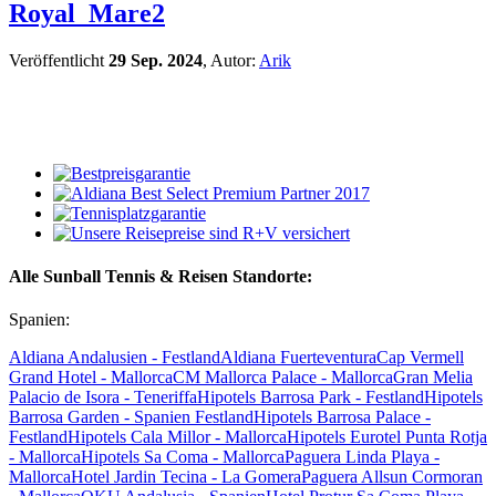
Royal_Mare2
Veröffentlicht
29 Sep. 2024
, Autor:
Arik
Alle Sunball Tennis & Reisen Standorte:
Spanien:
Aldiana Andalusien - Festland
Aldiana Fuerteventura
Cap Vermell
Grand Hotel - Mallorca
CM Mallorca Palace - Mallorca
Gran Melia
Palacio de Isora - Teneriffa
Hipotels Barrosa Park - Festland
Hipotels
Barrosa Garden - Spanien Festland
Hipotels Barrosa Palace -
Festland
Hipotels Cala Millor - Mallorca
Hipotels Eurotel Punta Rotja
- Mallorca
Hipotels Sa Coma - Mallorca
Paguera Linda Playa -
Mallorca
Hotel Jardin Tecina - La Gomera
Paguera Allsun Cormoran