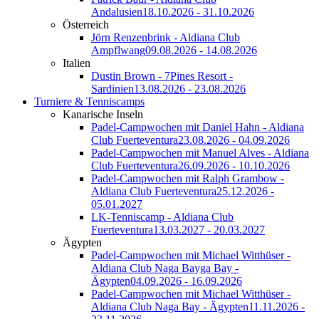
Andalusien
18.10.2026 - 31.10.2026
Österreich
Jörn Renzenbrink - Aldiana Club
Ampflwang
09.08.2026 - 14.08.2026
Italien
Dustin Brown - 7Pines Resort -
Sardinien
13.08.2026 - 23.08.2026
Turniere & Tenniscamps
Kanarische Inseln
Padel-Campwochen mit Daniel Hahn - Aldiana
Club Fuerteventura
23.08.2026 - 04.09.2026
Padel-Campwochen mit Manuel Alves - Aldiana
Club Fuerteventura
26.09.2026 - 10.10.2026
Padel-Campwochen mit Ralph Grambow -
Aldiana Club Fuerteventura
25.12.2026 -
05.01.2027
LK-Tenniscamp - Aldiana Club
Fuerteventura
13.03.2027 - 20.03.2027
Ägypten
Padel-Campwochen mit Michael Witthüser -
Aldiana Club Naga Bayga Bay -
Ägypten
04.09.2026 - 16.09.2026
Padel-Campwochen mit Michael Witthüser -
Aldiana Club Naga Bay - Ägypten
11.11.2026 -