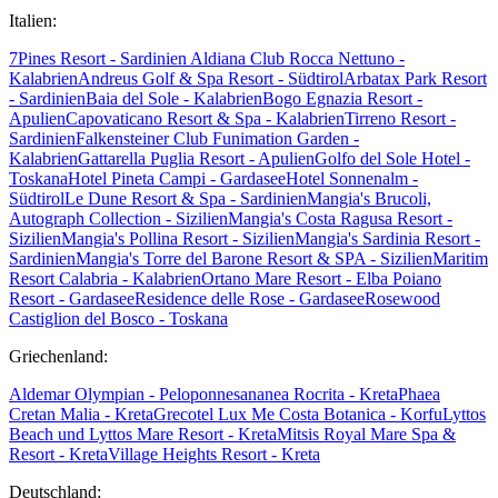
Italien:
7Pines Resort - Sardinien
Aldiana Club Rocca Nettuno -
Kalabrien
Andreus Golf & Spa Resort - Südtirol
Arbatax Park Resort
- Sardinien
Baia del Sole - Kalabrien
Bogo Egnazia Resort -
Apulien
Capovaticano Resort & Spa - Kalabrien
Tirreno Resort -
Sardinien
Falkensteiner Club Funimation Garden -
Kalabrien
Gattarella Puglia Resort - Apulien
Golfo del Sole Hotel -
Toskana
Hotel Pineta Campi - Gardasee
Hotel Sonnenalm -
Südtirol
Le Dune Resort & Spa - Sardinien
Mangia's Brucoli,
Autograph Collection - Sizilien
Mangia's Costa Ragusa Resort -
Sizilien
Mangia's Pollina Resort - Sizilien
Mangia's Sardinia Resort -
Sardinien
Mangia's Torre del Barone Resort & SPA - Sizilien
Maritim
Resort Calabria - Kalabrien
Ortano Mare Resort - Elba
Poiano
Resort - Gardasee
Residence delle Rose - Gardasee
Rosewood
Castiglion del Bosco - Toskana
Griechenland:
Aldemar Olympian - Peloponnes
ananea Rocrita - Kreta
Phaea
Cretan Malia - Kreta
Grecotel Lux Me Costa Botanica - Korfu
Lyttos
Beach und Lyttos Mare Resort - Kreta
Mitsis Royal Mare Spa &
Resort - Kreta
Village Heights Resort - Kreta
Deutschland: