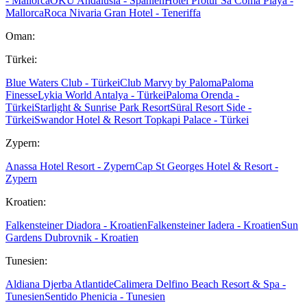
- Mallorca
OKU Andalusia - Spanien
Hotel Protur Sa Coma Playa -
Mallorca
Roca Nivaria Gran Hotel - Teneriffa
Oman:
Türkei:
Blue Waters Club - Türkei
Club Marvy by Paloma
Paloma
Finesse
Lykia World Antalya - Türkei
Paloma Orenda -
Türkei
Starlight & Sunrise Park Resort
Süral Resort Side -
Türkei
Swandor Hotel & Resort Topkapi Palace - Türkei
Zypern:
Anassa Hotel Resort - Zypern
Cap St Georges Hotel & Resort -
Zypern
Kroatien:
Falkensteiner Diadora - Kroatien
Falkensteiner Iadera - Kroatien
Sun
Gardens Dubrovnik - Kroatien
Tunesien:
Aldiana Djerba Atlantide
Calimera Delfino Beach Resort & Spa -
Tunesien
Sentido Phenicia - Tunesien