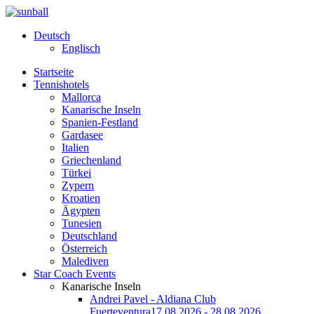
Deutsch
Englisch
Startseite
Tennishotels
Mallorca
Kanarische Inseln
Spanien-Festland
Gardasee
Italien
Griechenland
Türkei
Zypern
Kroatien
Ägypten
Tunesien
Deutschland
Österreich
Malediven
Star Coach Events
Kanarische Inseln
Andrei Pavel - Aldiana Club
Fuerteventura
17.08.2026 - 28.08.2026