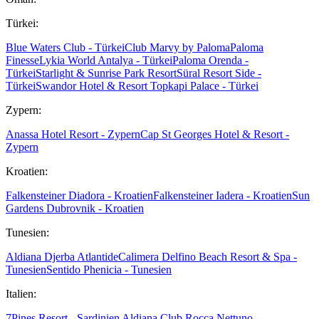
Türkei:
Blue Waters Club - Türkei
Club Marvy by Paloma
Paloma
Finesse
Lykia World Antalya - Türkei
Paloma Orenda -
Türkei
Starlight & Sunrise Park Resort
Süral Resort Side -
Türkei
Swandor Hotel & Resort Topkapi Palace - Türkei
Zypern:
Anassa Hotel Resort - Zypern
Cap St Georges Hotel & Resort -
Zypern
Kroatien:
Falkensteiner Diadora - Kroatien
Falkensteiner Iadera - Kroatien
Sun
Gardens Dubrovnik - Kroatien
Tunesien:
Aldiana Djerba Atlantide
Calimera Delfino Beach Resort & Spa -
Tunesien
Sentido Phenicia - Tunesien
Italien:
7Pines Resort - Sardinien
Aldiana Club Rocca Nettuno -