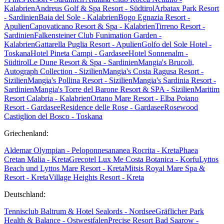
Kalabrien
Andreus Golf & Spa Resort - Südtirol
Arbatax Park Resort
- Sardinien
Baia del Sole - Kalabrien
Bogo Egnazia Resort -
Apulien
Capovaticano Resort & Spa - Kalabrien
Tirreno Resort -
Sardinien
Falkensteiner Club Funimation Garden -
Kalabrien
Gattarella Puglia Resort - Apulien
Golfo del Sole Hotel -
Toskana
Hotel Pineta Campi - Gardasee
Hotel Sonnenalm -
Südtirol
Le Dune Resort & Spa - Sardinien
Mangia's Brucoli,
Autograph Collection - Sizilien
Mangia's Costa Ragusa Resort -
Sizilien
Mangia's Pollina Resort - Sizilien
Mangia's Sardinia Resort -
Sardinien
Mangia's Torre del Barone Resort & SPA - Sizilien
Maritim
Resort Calabria - Kalabrien
Ortano Mare Resort - Elba
Poiano
Resort - Gardasee
Residence delle Rose - Gardasee
Rosewood
Castiglion del Bosco - Toskana
Griechenland:
Aldemar Olympian - Peloponnes
ananea Rocrita - Kreta
Phaea
Cretan Malia - Kreta
Grecotel Lux Me Costa Botanica - Korfu
Lyttos
Beach und Lyttos Mare Resort - Kreta
Mitsis Royal Mare Spa &
Resort - Kreta
Village Heights Resort - Kreta
Deutschland:
Tennisclub Baltrum & Hotel Sealords - Nordsee
Gräflicher Park
Health & Balance - Ostwestfalen
Precise Resort Bad Saarow -