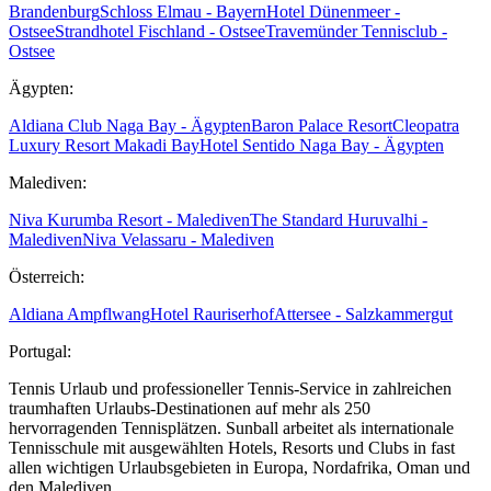
Brandenburg
Schloss Elmau - Bayern
Hotel Dünenmeer -
Ostsee
Strandhotel Fischland - Ostsee
Travemünder Tennisclub -
Ostsee
Ägypten:
Aldiana Club Naga Bay - Ägypten
Baron Palace Resort
Cleopatra
Luxury Resort Makadi Bay
Hotel Sentido Naga Bay - Ägypten
Malediven:
Niva Kurumba Resort - Malediven
The Standard Huruvalhi -
Malediven
Niva Velassaru - Malediven
Österreich:
Aldiana Ampflwang
Hotel Rauriserhof
Attersee - Salzkammergut
Portugal:
Tennis Urlaub und professioneller Tennis-Service in zahlreichen
traumhaften Urlaubs-Destinationen auf mehr als 250
hervorragenden Tennisplätzen. Sunball arbeitet als internationale
Tennisschule mit ausgewählten Hotels, Resorts und Clubs in fast
allen wichtigen Urlaubsgebieten in Europa, Nordafrika, Oman und
den Malediven.