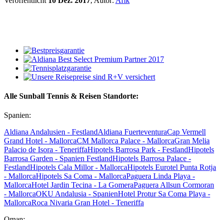
Veröffentlicht
10 Dez. 2017
, Autor:
Arik
Alle Sunball Tennis & Reisen Standorte:
Spanien:
Aldiana Andalusien - Festland
Aldiana Fuerteventura
Cap Vermell
Grand Hotel - Mallorca
CM Mallorca Palace - Mallorca
Gran Melia
Palacio de Isora - Teneriffa
Hipotels Barrosa Park - Festland
Hipotels
Barrosa Garden - Spanien Festland
Hipotels Barrosa Palace -
Festland
Hipotels Cala Millor - Mallorca
Hipotels Eurotel Punta Rotja
- Mallorca
Hipotels Sa Coma - Mallorca
Paguera Linda Playa -
Mallorca
Hotel Jardin Tecina - La Gomera
Paguera Allsun Cormoran
- Mallorca
OKU Andalusia - Spanien
Hotel Protur Sa Coma Playa -
Mallorca
Roca Nivaria Gran Hotel - Teneriffa
Oman: