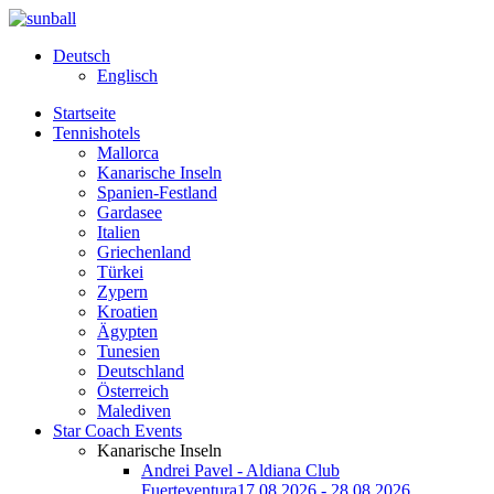
Deutsch
Englisch
Startseite
Tennishotels
Mallorca
Kanarische Inseln
Spanien-Festland
Gardasee
Italien
Griechenland
Türkei
Zypern
Kroatien
Ägypten
Tunesien
Deutschland
Österreich
Malediven
Star Coach Events
Kanarische Inseln
Andrei Pavel - Aldiana Club
Fuerteventura
17.08.2026 - 28.08.2026