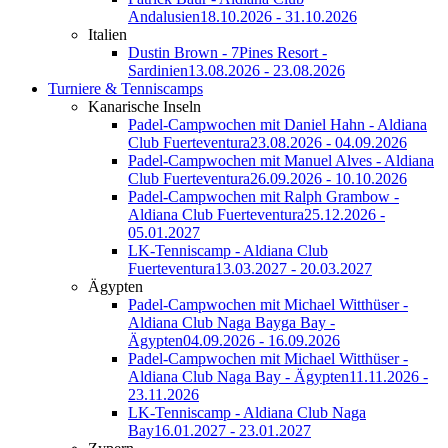
Andalusien
18.10.2026 - 31.10.2026
Italien
Dustin Brown - 7Pines Resort -
Sardinien
13.08.2026 - 23.08.2026
Turniere & Tenniscamps
Kanarische Inseln
Padel-Campwochen mit Daniel Hahn - Aldiana
Club Fuerteventura
23.08.2026 - 04.09.2026
Padel-Campwochen mit Manuel Alves - Aldiana
Club Fuerteventura
26.09.2026 - 10.10.2026
Padel-Campwochen mit Ralph Grambow -
Aldiana Club Fuerteventura
25.12.2026 -
05.01.2027
LK-Tenniscamp - Aldiana Club
Fuerteventura
13.03.2027 - 20.03.2027
Ägypten
Padel-Campwochen mit Michael Witthüser -
Aldiana Club Naga Bayga Bay -
Ägypten
04.09.2026 - 16.09.2026
Padel-Campwochen mit Michael Witthüser -
Aldiana Club Naga Bay - Ägypten
11.11.2026 -
23.11.2026
LK-Tenniscamp - Aldiana Club Naga
Bay
16.01.2027 - 23.01.2027