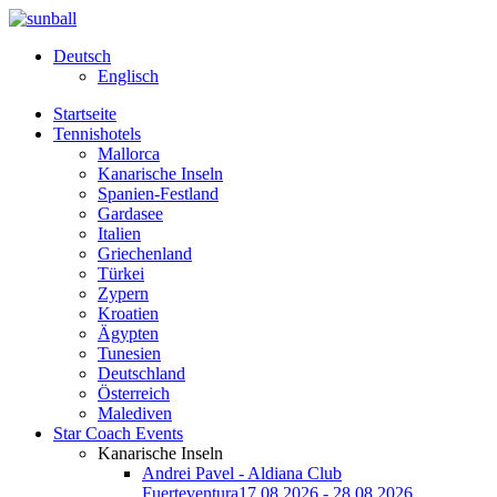
Deutsch
Englisch
Startseite
Tennishotels
Mallorca
Kanarische Inseln
Spanien-Festland
Gardasee
Italien
Griechenland
Türkei
Zypern
Kroatien
Ägypten
Tunesien
Deutschland
Österreich
Malediven
Star Coach Events
Kanarische Inseln
Andrei Pavel - Aldiana Club
Fuerteventura
17.08.2026 - 28.08.2026