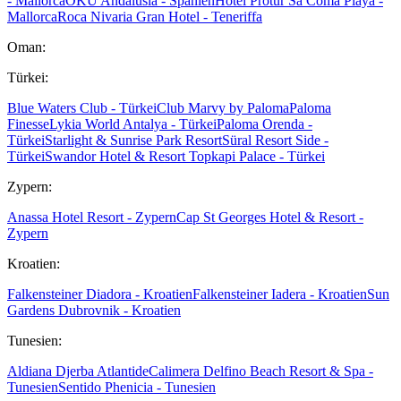
- Mallorca
OKU Andalusia - Spanien
Hotel Protur Sa Coma Playa -
Mallorca
Roca Nivaria Gran Hotel - Teneriffa
Oman:
Türkei:
Blue Waters Club - Türkei
Club Marvy by Paloma
Paloma
Finesse
Lykia World Antalya - Türkei
Paloma Orenda -
Türkei
Starlight & Sunrise Park Resort
Süral Resort Side -
Türkei
Swandor Hotel & Resort Topkapi Palace - Türkei
Zypern:
Anassa Hotel Resort - Zypern
Cap St Georges Hotel & Resort -
Zypern
Kroatien:
Falkensteiner Diadora - Kroatien
Falkensteiner Iadera - Kroatien
Sun
Gardens Dubrovnik - Kroatien
Tunesien:
Aldiana Djerba Atlantide
Calimera Delfino Beach Resort & Spa -
Tunesien
Sentido Phenicia - Tunesien