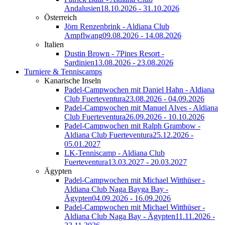
Andalusien
18.10.2026 - 31.10.2026
Österreich
Jörn Renzenbrink - Aldiana Club
Ampflwang
09.08.2026 - 14.08.2026
Italien
Dustin Brown - 7Pines Resort -
Sardinien
13.08.2026 - 23.08.2026
Turniere & Tenniscamps
Kanarische Inseln
Padel-Campwochen mit Daniel Hahn - Aldiana
Club Fuerteventura
23.08.2026 - 04.09.2026
Padel-Campwochen mit Manuel Alves - Aldiana
Club Fuerteventura
26.09.2026 - 10.10.2026
Padel-Campwochen mit Ralph Grambow -
Aldiana Club Fuerteventura
25.12.2026 -
05.01.2027
LK-Tenniscamp - Aldiana Club
Fuerteventura
13.03.2027 - 20.03.2027
Ägypten
Padel-Campwochen mit Michael Witthüser -
Aldiana Club Naga Bayga Bay -
Ägypten
04.09.2026 - 16.09.2026
Padel-Campwochen mit Michael Witthüser -
Aldiana Club Naga Bay - Ägypten
11.11.2026 -