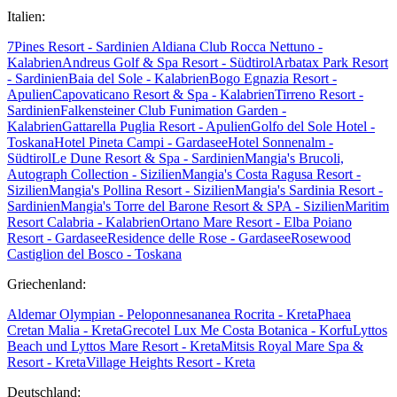
Italien:
7Pines Resort - Sardinien
Aldiana Club Rocca Nettuno -
Kalabrien
Andreus Golf & Spa Resort - Südtirol
Arbatax Park Resort
- Sardinien
Baia del Sole - Kalabrien
Bogo Egnazia Resort -
Apulien
Capovaticano Resort & Spa - Kalabrien
Tirreno Resort -
Sardinien
Falkensteiner Club Funimation Garden -
Kalabrien
Gattarella Puglia Resort - Apulien
Golfo del Sole Hotel -
Toskana
Hotel Pineta Campi - Gardasee
Hotel Sonnenalm -
Südtirol
Le Dune Resort & Spa - Sardinien
Mangia's Brucoli,
Autograph Collection - Sizilien
Mangia's Costa Ragusa Resort -
Sizilien
Mangia's Pollina Resort - Sizilien
Mangia's Sardinia Resort -
Sardinien
Mangia's Torre del Barone Resort & SPA - Sizilien
Maritim
Resort Calabria - Kalabrien
Ortano Mare Resort - Elba
Poiano
Resort - Gardasee
Residence delle Rose - Gardasee
Rosewood
Castiglion del Bosco - Toskana
Griechenland:
Aldemar Olympian - Peloponnes
ananea Rocrita - Kreta
Phaea
Cretan Malia - Kreta
Grecotel Lux Me Costa Botanica - Korfu
Lyttos
Beach und Lyttos Mare Resort - Kreta
Mitsis Royal Mare Spa &
Resort - Kreta
Village Heights Resort - Kreta
Deutschland: