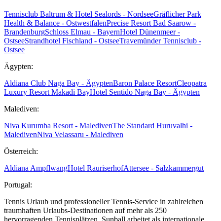
Tennisclub Baltrum & Hotel Sealords - Nordsee
Gräflicher Park
Health & Balance - Ostwestfalen
Precise Resort Bad Saarow -
Brandenburg
Schloss Elmau - Bayern
Hotel Dünenmeer -
Ostsee
Strandhotel Fischland - Ostsee
Travemünder Tennisclub -
Ostsee
Ägypten:
Aldiana Club Naga Bay - Ägypten
Baron Palace Resort
Cleopatra
Luxury Resort Makadi Bay
Hotel Sentido Naga Bay - Ägypten
Malediven:
Niva Kurumba Resort - Malediven
The Standard Huruvalhi -
Malediven
Niva Velassaru - Malediven
Österreich:
Aldiana Ampflwang
Hotel Rauriserhof
Attersee - Salzkammergut
Portugal:
Tennis Urlaub und professioneller Tennis-Service in zahlreichen
traumhaften Urlaubs-Destinationen auf mehr als 250
hervorragenden Tennisplätzen. Sunball arbeitet als internationale