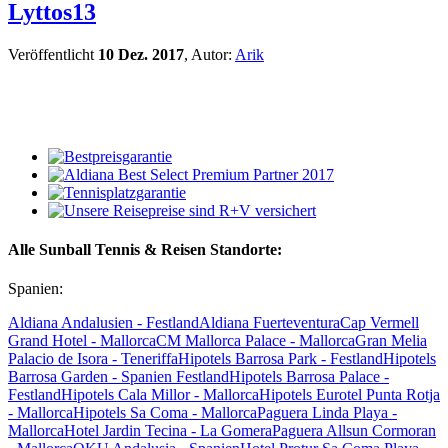
Lyttos13
Veröffentlicht
10 Dez. 2017
, Autor:
Arik
Alle Sunball Tennis & Reisen Standorte:
Spanien:
Aldiana Andalusien - Festland
Aldiana Fuerteventura
Cap Vermell
Grand Hotel - Mallorca
CM Mallorca Palace - Mallorca
Gran Melia
Palacio de Isora - Teneriffa
Hipotels Barrosa Park - Festland
Hipotels
Barrosa Garden - Spanien Festland
Hipotels Barrosa Palace -
Festland
Hipotels Cala Millor - Mallorca
Hipotels Eurotel Punta Rotja
- Mallorca
Hipotels Sa Coma - Mallorca
Paguera Linda Playa -
Mallorca
Hotel Jardin Tecina - La Gomera
Paguera Allsun Cormoran