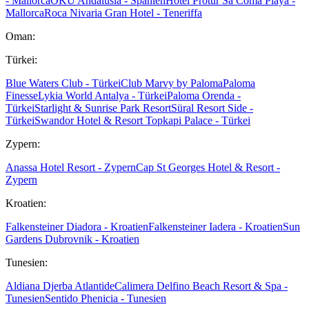
- Mallorca
OKU Andalusia - Spanien
Hotel Protur Sa Coma Playa -
Mallorca
Roca Nivaria Gran Hotel - Teneriffa
Oman:
Türkei:
Blue Waters Club - Türkei
Club Marvy by Paloma
Paloma
Finesse
Lykia World Antalya - Türkei
Paloma Orenda -
Türkei
Starlight & Sunrise Park Resort
Süral Resort Side -
Türkei
Swandor Hotel & Resort Topkapi Palace - Türkei
Zypern:
Anassa Hotel Resort - Zypern
Cap St Georges Hotel & Resort -
Zypern
Kroatien:
Falkensteiner Diadora - Kroatien
Falkensteiner Iadera - Kroatien
Sun
Gardens Dubrovnik - Kroatien
Tunesien:
Aldiana Djerba Atlantide
Calimera Delfino Beach Resort & Spa -
Tunesien
Sentido Phenicia - Tunesien