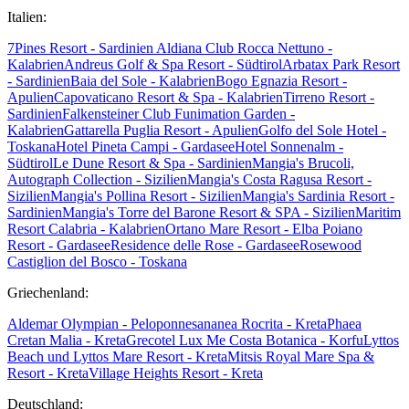
Italien:
7Pines Resort - Sardinien
Aldiana Club Rocca Nettuno -
Kalabrien
Andreus Golf & Spa Resort - Südtirol
Arbatax Park Resort
- Sardinien
Baia del Sole - Kalabrien
Bogo Egnazia Resort -
Apulien
Capovaticano Resort & Spa - Kalabrien
Tirreno Resort -
Sardinien
Falkensteiner Club Funimation Garden -
Kalabrien
Gattarella Puglia Resort - Apulien
Golfo del Sole Hotel -
Toskana
Hotel Pineta Campi - Gardasee
Hotel Sonnenalm -
Südtirol
Le Dune Resort & Spa - Sardinien
Mangia's Brucoli,
Autograph Collection - Sizilien
Mangia's Costa Ragusa Resort -
Sizilien
Mangia's Pollina Resort - Sizilien
Mangia's Sardinia Resort -
Sardinien
Mangia's Torre del Barone Resort & SPA - Sizilien
Maritim
Resort Calabria - Kalabrien
Ortano Mare Resort - Elba
Poiano
Resort - Gardasee
Residence delle Rose - Gardasee
Rosewood
Castiglion del Bosco - Toskana
Griechenland:
Aldemar Olympian - Peloponnes
ananea Rocrita - Kreta
Phaea
Cretan Malia - Kreta
Grecotel Lux Me Costa Botanica - Korfu
Lyttos
Beach und Lyttos Mare Resort - Kreta
Mitsis Royal Mare Spa &
Resort - Kreta
Village Heights Resort - Kreta
Deutschland: