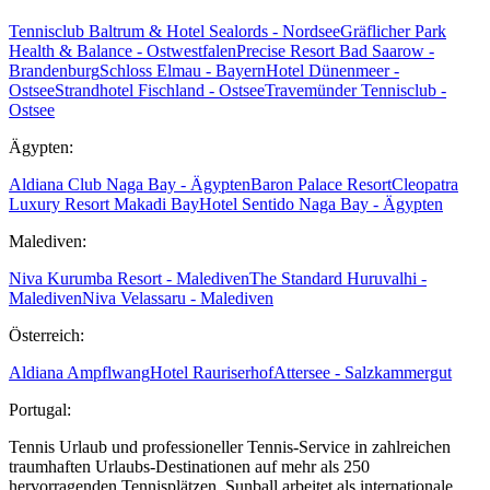
Tennisclub Baltrum & Hotel Sealords - Nordsee
Gräflicher Park
Health & Balance - Ostwestfalen
Precise Resort Bad Saarow -
Brandenburg
Schloss Elmau - Bayern
Hotel Dünenmeer -
Ostsee
Strandhotel Fischland - Ostsee
Travemünder Tennisclub -
Ostsee
Ägypten:
Aldiana Club Naga Bay - Ägypten
Baron Palace Resort
Cleopatra
Luxury Resort Makadi Bay
Hotel Sentido Naga Bay - Ägypten
Malediven:
Niva Kurumba Resort - Malediven
The Standard Huruvalhi -
Malediven
Niva Velassaru - Malediven
Österreich:
Aldiana Ampflwang
Hotel Rauriserhof
Attersee - Salzkammergut
Portugal:
Tennis Urlaub und professioneller Tennis-Service in zahlreichen
traumhaften Urlaubs-Destinationen auf mehr als 250
hervorragenden Tennisplätzen. Sunball arbeitet als internationale