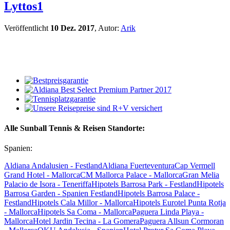
Lyttos1
Veröffentlicht
10 Dez. 2017
, Autor:
Arik
Alle Sunball Tennis & Reisen Standorte:
Spanien:
Aldiana Andalusien - Festland
Aldiana Fuerteventura
Cap Vermell
Grand Hotel - Mallorca
CM Mallorca Palace - Mallorca
Gran Melia
Palacio de Isora - Teneriffa
Hipotels Barrosa Park - Festland
Hipotels
Barrosa Garden - Spanien Festland
Hipotels Barrosa Palace -
Festland
Hipotels Cala Millor - Mallorca
Hipotels Eurotel Punta Rotja
- Mallorca
Hipotels Sa Coma - Mallorca
Paguera Linda Playa -
Mallorca
Hotel Jardin Tecina - La Gomera
Paguera Allsun Cormoran