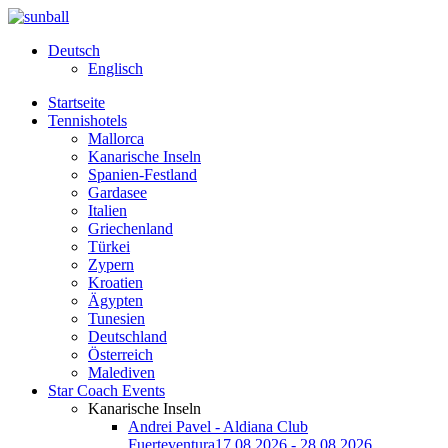
Deutsch
Englisch
Startseite
Tennishotels
Mallorca
Kanarische Inseln
Spanien-Festland
Gardasee
Italien
Griechenland
Türkei
Zypern
Kroatien
Ägypten
Tunesien
Deutschland
Österreich
Malediven
Star Coach Events
Kanarische Inseln
Andrei Pavel - Aldiana Club
Fuerteventura
17.08.2026 - 28.08.2026