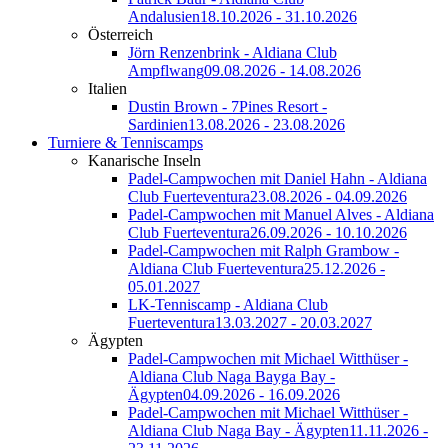
Andalusien
18.10.2026 - 31.10.2026
Österreich
Jörn Renzenbrink - Aldiana Club
Ampflwang
09.08.2026 - 14.08.2026
Italien
Dustin Brown - 7Pines Resort -
Sardinien
13.08.2026 - 23.08.2026
Turniere & Tenniscamps
Kanarische Inseln
Padel-Campwochen mit Daniel Hahn - Aldiana
Club Fuerteventura
23.08.2026 - 04.09.2026
Padel-Campwochen mit Manuel Alves - Aldiana
Club Fuerteventura
26.09.2026 - 10.10.2026
Padel-Campwochen mit Ralph Grambow -
Aldiana Club Fuerteventura
25.12.2026 -
05.01.2027
LK-Tenniscamp - Aldiana Club
Fuerteventura
13.03.2027 - 20.03.2027
Ägypten
Padel-Campwochen mit Michael Witthüser -
Aldiana Club Naga Bayga Bay -
Ägypten
04.09.2026 - 16.09.2026
Padel-Campwochen mit Michael Witthüser -
Aldiana Club Naga Bay - Ägypten
11.11.2026 -