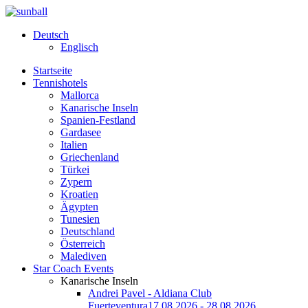
Deutsch
Englisch
Startseite
Tennishotels
Mallorca
Kanarische Inseln
Spanien-Festland
Gardasee
Italien
Griechenland
Türkei
Zypern
Kroatien
Ägypten
Tunesien
Deutschland
Österreich
Malediven
Star Coach Events
Kanarische Inseln
Andrei Pavel - Aldiana Club
Fuerteventura
17.08.2026 - 28.08.2026