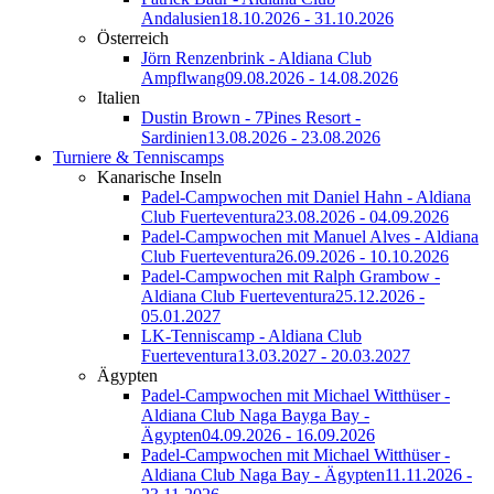
Andalusien
18.10.2026 - 31.10.2026
Österreich
Jörn Renzenbrink - Aldiana Club
Ampflwang
09.08.2026 - 14.08.2026
Italien
Dustin Brown - 7Pines Resort -
Sardinien
13.08.2026 - 23.08.2026
Turniere & Tenniscamps
Kanarische Inseln
Padel-Campwochen mit Daniel Hahn - Aldiana
Club Fuerteventura
23.08.2026 - 04.09.2026
Padel-Campwochen mit Manuel Alves - Aldiana
Club Fuerteventura
26.09.2026 - 10.10.2026
Padel-Campwochen mit Ralph Grambow -
Aldiana Club Fuerteventura
25.12.2026 -
05.01.2027
LK-Tenniscamp - Aldiana Club
Fuerteventura
13.03.2027 - 20.03.2027
Ägypten
Padel-Campwochen mit Michael Witthüser -
Aldiana Club Naga Bayga Bay -
Ägypten
04.09.2026 - 16.09.2026
Padel-Campwochen mit Michael Witthüser -
Aldiana Club Naga Bay - Ägypten
11.11.2026 -