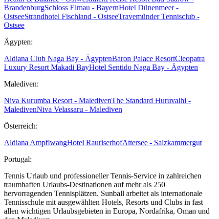
Brandenburg
Schloss Elmau - Bayern
Hotel Dünenmeer -
Ostsee
Strandhotel Fischland - Ostsee
Travemünder Tennisclub -
Ostsee
Ägypten:
Aldiana Club Naga Bay - Ägypten
Baron Palace Resort
Cleopatra
Luxury Resort Makadi Bay
Hotel Sentido Naga Bay - Ägypten
Malediven:
Niva Kurumba Resort - Malediven
The Standard Huruvalhi -
Malediven
Niva Velassaru - Malediven
Österreich:
Aldiana Ampflwang
Hotel Rauriserhof
Attersee - Salzkammergut
Portugal:
Tennis Urlaub und professioneller Tennis-Service in zahlreichen
traumhaften Urlaubs-Destinationen auf mehr als 250
hervorragenden Tennisplätzen. Sunball arbeitet als internationale
Tennisschule mit ausgewählten Hotels, Resorts und Clubs in fast
allen wichtigen Urlaubsgebieten in Europa, Nordafrika, Oman und