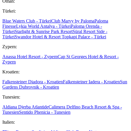
Oman:
Türkei:
Blue Waters Club - Türkei
Club Marvy by Paloma
Paloma
Finesse
Lykia World Antalya - Türkei
Paloma Orenda -
Türkei
Starlight & Sunrise Park Resort
Süral Resort Side -
Türkei
Swandor Hotel & Resort Topkapi Palace - Türkei
Zypern:
Anassa Hotel Resort - Zypern
Cap St Georges Hotel & Resort -
Zypern
Kroatien:
Falkensteiner Diadora - Kroatien
Falkensteiner Iadera - Kroatien
Sun
Gardens Dubrovnik - Kroatien
Tunesien:
Aldiana Djerba Atlantide
Calimera Delfino Beach Resort & Spa -
Tunesien
Sentido Phenicia - Tunesien
Italien: