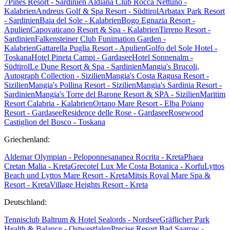
7Pines Resort - Sardinien
Aldiana Club Rocca Nettuno -
Kalabrien
Andreus Golf & Spa Resort - Südtirol
Arbatax Park Resort
- Sardinien
Baia del Sole - Kalabrien
Bogo Egnazia Resort -
Apulien
Capovaticano Resort & Spa - Kalabrien
Tirreno Resort -
Sardinien
Falkensteiner Club Funimation Garden -
Kalabrien
Gattarella Puglia Resort - Apulien
Golfo del Sole Hotel -
Toskana
Hotel Pineta Campi - Gardasee
Hotel Sonnenalm -
Südtirol
Le Dune Resort & Spa - Sardinien
Mangia's Brucoli,
Autograph Collection - Sizilien
Mangia's Costa Ragusa Resort -
Sizilien
Mangia's Pollina Resort - Sizilien
Mangia's Sardinia Resort -
Sardinien
Mangia's Torre del Barone Resort & SPA - Sizilien
Maritim
Resort Calabria - Kalabrien
Ortano Mare Resort - Elba
Poiano
Resort - Gardasee
Residence delle Rose - Gardasee
Rosewood
Castiglion del Bosco - Toskana
Griechenland:
Aldemar Olympian - Peloponnes
ananea Rocrita - Kreta
Phaea
Cretan Malia - Kreta
Grecotel Lux Me Costa Botanica - Korfu
Lyttos
Beach und Lyttos Mare Resort - Kreta
Mitsis Royal Mare Spa &
Resort - Kreta
Village Heights Resort - Kreta
Deutschland:
Tennisclub Baltrum & Hotel Sealords - Nordsee
Gräflicher Park
Health & Balance - Ostwestfalen
Precise Resort Bad Saarow -