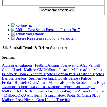
Alle Sunball Tennis & Reisen Standorte:
Spanien:
Aldiana Andalusien - Festland
Aldiana Fuerteventura
Cap Vermell
Grand Hotel - Mallorca
CM Mallorca Palace - Mallorca
Gran Melia
Palacio de Isora - Teneriffa
Hipotels Barrosa Park - Festland
Hipotels
Barrosa Garden - Spanien Festland
Hipotels Barrosa Palace -
Festland
Hipotels Cala Millor - Mallorca
Hipotels Eurotel Punta Rotja
- Mallorca
Hipotels Sa Coma - Mallorca
Paguera Linda Playa -
Mallorca
Hotel Jardin Tecina - La Gomera
Paguera Allsun Cormoran
- Mallorca
OKU Andalusia - Spanien
Hotel Protur Sa Coma Playa -
Mallorca
Roca Nivaria Gran Hotel - Teneriffa