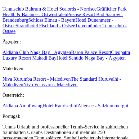
Tennisclub Baltrum & Hotel Sealords - Nordsee
Gräflicher Park
Health & Balance - Ostwestfalen
Precise Resort Bad Saarow -
Brandenburg
Schloss Elmau - Bayern
Hotel Dünenmeer -
Ostsee
Strandhotel Fischland - Ostsee
Travemünder Tennisclub -
Ostsee
Ägypten:
Aldiana Club Naga Bay - Ägypten
Baron Palace Resort
Cleopatra
Luxury Resort Makadi Bay
Hotel Sentido Naga Bay - Ägypten
Malediven:
Niva Kurumba Resort - Malediven
The Standard Huruvalhi -
Malediven
Niva Velassaru - Malediven
Österreich:
Aldiana Ampflwang
Hotel Rauriserhof
Attersee - Salzkammergut
Portugal:
Tennis Urlaub und professioneller Tennis-Service in zahlreichen
traumhaften Urlaubs-Destinationen auf mehr als 250
hervorragenden Tennisplätzen. Sunball arbeitet als internationale