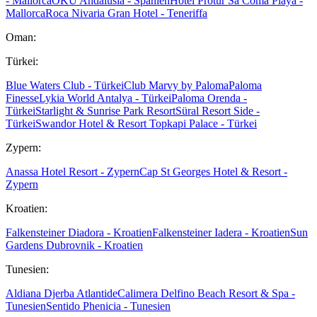
- Mallorca
OKU Andalusia - Spanien
Hotel Protur Sa Coma Playa -
Mallorca
Roca Nivaria Gran Hotel - Teneriffa
Oman:
Türkei:
Blue Waters Club - Türkei
Club Marvy by Paloma
Paloma
Finesse
Lykia World Antalya - Türkei
Paloma Orenda -
Türkei
Starlight & Sunrise Park Resort
Süral Resort Side -
Türkei
Swandor Hotel & Resort Topkapi Palace - Türkei
Zypern:
Anassa Hotel Resort - Zypern
Cap St Georges Hotel & Resort -
Zypern
Kroatien:
Falkensteiner Diadora - Kroatien
Falkensteiner Iadera - Kroatien
Sun
Gardens Dubrovnik - Kroatien
Tunesien:
Aldiana Djerba Atlantide
Calimera Delfino Beach Resort & Spa -
Tunesien
Sentido Phenicia - Tunesien