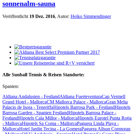
sonnenalm-sauna
Veröffentlicht
19 Dez. 2016
, Autor:
Heiko Simmendinger
Alle Sunball Tennis & Reisen Standorte:
Spanien:
Aldiana Andalusien - Festland
Aldiana Fuerteventura
Cap Vermell
Grand Hotel - Mallorca
CM Mallorca Palace - Mallorca
Gran Melia
Palacio de Isora - Teneriffa
Hipotels Barrosa Park - Festland
Hipotels
Barrosa Garden - Spanien Festland
Hipotels Barrosa Palace -
Festland
Hipotels Cala Millor - Mallorca
Hipotels Eurotel Punta Rotja
- Mallorca
Hipotels Sa Coma - Mallorca
Paguera Linda Playa -
Mallorca
Hotel Jardin Tecina - La Gomera
Paguera Allsun Cormoran