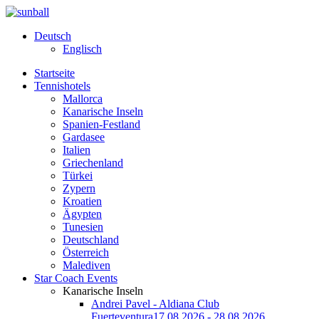
Deutsch
Englisch
Startseite
Tennishotels
Mallorca
Kanarische Inseln
Spanien-Festland
Gardasee
Italien
Griechenland
Türkei
Zypern
Kroatien
Ägypten
Tunesien
Deutschland
Österreich
Malediven
Star Coach Events
Kanarische Inseln
Andrei Pavel - Aldiana Club
Fuerteventura
17.08.2026 - 28.08.2026