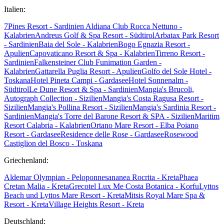
Italien:
7Pines Resort - Sardinien
Aldiana Club Rocca Nettuno -
Kalabrien
Andreus Golf & Spa Resort - Südtirol
Arbatax Park Resort
- Sardinien
Baia del Sole - Kalabrien
Bogo Egnazia Resort -
Apulien
Capovaticano Resort & Spa - Kalabrien
Tirreno Resort -
Sardinien
Falkensteiner Club Funimation Garden -
Kalabrien
Gattarella Puglia Resort - Apulien
Golfo del Sole Hotel -
Toskana
Hotel Pineta Campi - Gardasee
Hotel Sonnenalm -
Südtirol
Le Dune Resort & Spa - Sardinien
Mangia's Brucoli,
Autograph Collection - Sizilien
Mangia's Costa Ragusa Resort -
Sizilien
Mangia's Pollina Resort - Sizilien
Mangia's Sardinia Resort -
Sardinien
Mangia's Torre del Barone Resort & SPA - Sizilien
Maritim
Resort Calabria - Kalabrien
Ortano Mare Resort - Elba
Poiano
Resort - Gardasee
Residence delle Rose - Gardasee
Rosewood
Castiglion del Bosco - Toskana
Griechenland:
Aldemar Olympian - Peloponnes
ananea Rocrita - Kreta
Phaea
Cretan Malia - Kreta
Grecotel Lux Me Costa Botanica - Korfu
Lyttos
Beach und Lyttos Mare Resort - Kreta
Mitsis Royal Mare Spa &
Resort - Kreta
Village Heights Resort - Kreta
Deutschland: