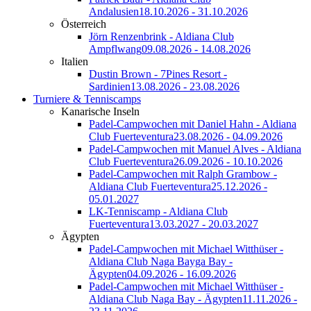
Andalusien
18.10.2026 - 31.10.2026
Österreich
Jörn Renzenbrink - Aldiana Club
Ampflwang
09.08.2026 - 14.08.2026
Italien
Dustin Brown - 7Pines Resort -
Sardinien
13.08.2026 - 23.08.2026
Turniere & Tenniscamps
Kanarische Inseln
Padel-Campwochen mit Daniel Hahn - Aldiana
Club Fuerteventura
23.08.2026 - 04.09.2026
Padel-Campwochen mit Manuel Alves - Aldiana
Club Fuerteventura
26.09.2026 - 10.10.2026
Padel-Campwochen mit Ralph Grambow -
Aldiana Club Fuerteventura
25.12.2026 -
05.01.2027
LK-Tenniscamp - Aldiana Club
Fuerteventura
13.03.2027 - 20.03.2027
Ägypten
Padel-Campwochen mit Michael Witthüser -
Aldiana Club Naga Bayga Bay -
Ägypten
04.09.2026 - 16.09.2026
Padel-Campwochen mit Michael Witthüser -
Aldiana Club Naga Bay - Ägypten
11.11.2026 -