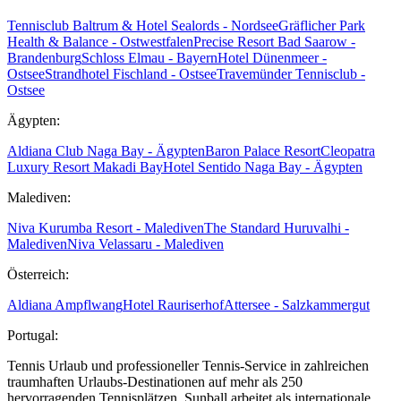
Tennisclub Baltrum & Hotel Sealords - Nordsee
Gräflicher Park
Health & Balance - Ostwestfalen
Precise Resort Bad Saarow -
Brandenburg
Schloss Elmau - Bayern
Hotel Dünenmeer -
Ostsee
Strandhotel Fischland - Ostsee
Travemünder Tennisclub -
Ostsee
Ägypten:
Aldiana Club Naga Bay - Ägypten
Baron Palace Resort
Cleopatra
Luxury Resort Makadi Bay
Hotel Sentido Naga Bay - Ägypten
Malediven:
Niva Kurumba Resort - Malediven
The Standard Huruvalhi -
Malediven
Niva Velassaru - Malediven
Österreich:
Aldiana Ampflwang
Hotel Rauriserhof
Attersee - Salzkammergut
Portugal:
Tennis Urlaub und professioneller Tennis-Service in zahlreichen
traumhaften Urlaubs-Destinationen auf mehr als 250
hervorragenden Tennisplätzen. Sunball arbeitet als internationale