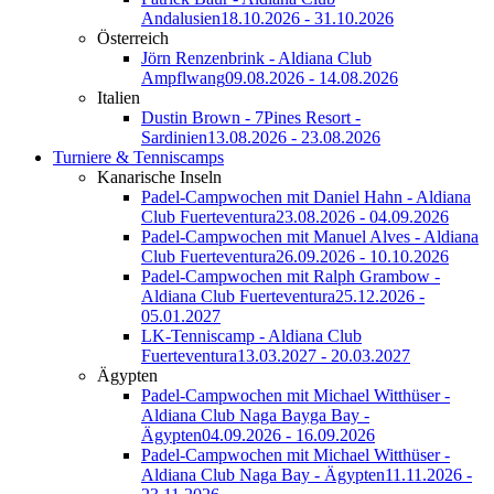
Andalusien
18.10.2026 - 31.10.2026
Österreich
Jörn Renzenbrink - Aldiana Club
Ampflwang
09.08.2026 - 14.08.2026
Italien
Dustin Brown - 7Pines Resort -
Sardinien
13.08.2026 - 23.08.2026
Turniere & Tenniscamps
Kanarische Inseln
Padel-Campwochen mit Daniel Hahn - Aldiana
Club Fuerteventura
23.08.2026 - 04.09.2026
Padel-Campwochen mit Manuel Alves - Aldiana
Club Fuerteventura
26.09.2026 - 10.10.2026
Padel-Campwochen mit Ralph Grambow -
Aldiana Club Fuerteventura
25.12.2026 -
05.01.2027
LK-Tenniscamp - Aldiana Club
Fuerteventura
13.03.2027 - 20.03.2027
Ägypten
Padel-Campwochen mit Michael Witthüser -
Aldiana Club Naga Bayga Bay -
Ägypten
04.09.2026 - 16.09.2026
Padel-Campwochen mit Michael Witthüser -
Aldiana Club Naga Bay - Ägypten
11.11.2026 -