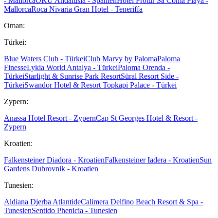
- Mallorca
OKU Andalusia - Spanien
Hotel Protur Sa Coma Playa -
Mallorca
Roca Nivaria Gran Hotel - Teneriffa
Oman:
Türkei:
Blue Waters Club - Türkei
Club Marvy by Paloma
Paloma
Finesse
Lykia World Antalya - Türkei
Paloma Orenda -
Türkei
Starlight & Sunrise Park Resort
Süral Resort Side -
Türkei
Swandor Hotel & Resort Topkapi Palace - Türkei
Zypern:
Anassa Hotel Resort - Zypern
Cap St Georges Hotel & Resort -
Zypern
Kroatien:
Falkensteiner Diadora - Kroatien
Falkensteiner Iadera - Kroatien
Sun
Gardens Dubrovnik - Kroatien
Tunesien:
Aldiana Djerba Atlantide
Calimera Delfino Beach Resort & Spa -
Tunesien
Sentido Phenicia - Tunesien