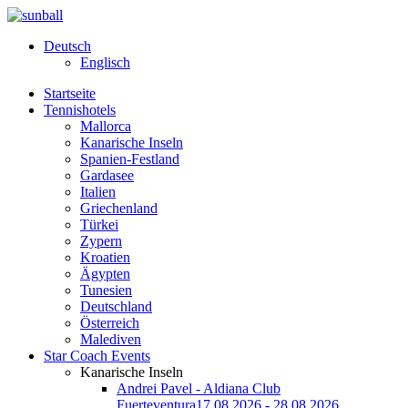
Deutsch
Englisch
Startseite
Tennishotels
Mallorca
Kanarische Inseln
Spanien-Festland
Gardasee
Italien
Griechenland
Türkei
Zypern
Kroatien
Ägypten
Tunesien
Deutschland
Österreich
Malediven
Star Coach Events
Kanarische Inseln
Andrei Pavel - Aldiana Club
Fuerteventura
17.08.2026 - 28.08.2026