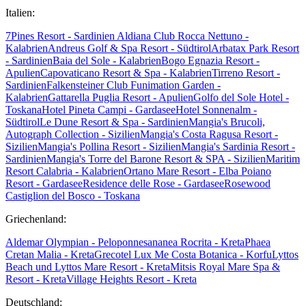
Italien:
7Pines Resort - Sardinien
Aldiana Club Rocca Nettuno -
Kalabrien
Andreus Golf & Spa Resort - Südtirol
Arbatax Park Resort
- Sardinien
Baia del Sole - Kalabrien
Bogo Egnazia Resort -
Apulien
Capovaticano Resort & Spa - Kalabrien
Tirreno Resort -
Sardinien
Falkensteiner Club Funimation Garden -
Kalabrien
Gattarella Puglia Resort - Apulien
Golfo del Sole Hotel -
Toskana
Hotel Pineta Campi - Gardasee
Hotel Sonnenalm -
Südtirol
Le Dune Resort & Spa - Sardinien
Mangia's Brucoli,
Autograph Collection - Sizilien
Mangia's Costa Ragusa Resort -
Sizilien
Mangia's Pollina Resort - Sizilien
Mangia's Sardinia Resort -
Sardinien
Mangia's Torre del Barone Resort & SPA - Sizilien
Maritim
Resort Calabria - Kalabrien
Ortano Mare Resort - Elba
Poiano
Resort - Gardasee
Residence delle Rose - Gardasee
Rosewood
Castiglion del Bosco - Toskana
Griechenland:
Aldemar Olympian - Peloponnes
ananea Rocrita - Kreta
Phaea
Cretan Malia - Kreta
Grecotel Lux Me Costa Botanica - Korfu
Lyttos
Beach und Lyttos Mare Resort - Kreta
Mitsis Royal Mare Spa &
Resort - Kreta
Village Heights Resort - Kreta
Deutschland: