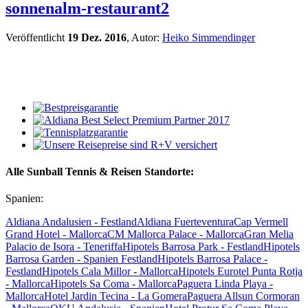
sonnenalm-restaurant2
Veröffentlicht
19 Dez. 2016
, Autor:
Heiko Simmendinger
Alle Sunball Tennis & Reisen Standorte:
Spanien:
Aldiana Andalusien - Festland
Aldiana Fuerteventura
Cap Vermell
Grand Hotel - Mallorca
CM Mallorca Palace - Mallorca
Gran Melia
Palacio de Isora - Teneriffa
Hipotels Barrosa Park - Festland
Hipotels
Barrosa Garden - Spanien Festland
Hipotels Barrosa Palace -
Festland
Hipotels Cala Millor - Mallorca
Hipotels Eurotel Punta Rotja
- Mallorca
Hipotels Sa Coma - Mallorca
Paguera Linda Playa -
Mallorca
Hotel Jardin Tecina - La Gomera
Paguera Allsun Cormoran