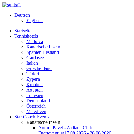
Deutsch
Englisch
Startseite
Tennishotels
Mallorca
Kanarische Inseln
Spanien-Festland
Gardasee
Italien
Griechenland
Türkei
Zypern
Kroatien
Ägypten
Tunesien
Deutschland
Österreich
Malediven
Star Coach Events
Kanarische Inseln
Andrei Pavel - Aldiana Club
Fuerteventura
17.08.2026 - 28.08.2026