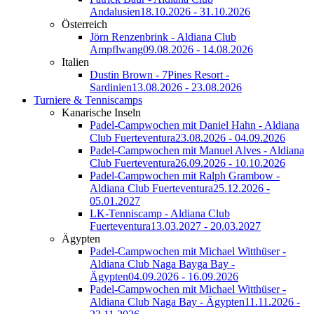
Andalusien
18.10.2026 - 31.10.2026
Österreich
Jörn Renzenbrink - Aldiana Club
Ampflwang
09.08.2026 - 14.08.2026
Italien
Dustin Brown - 7Pines Resort -
Sardinien
13.08.2026 - 23.08.2026
Turniere & Tenniscamps
Kanarische Inseln
Padel-Campwochen mit Daniel Hahn - Aldiana
Club Fuerteventura
23.08.2026 - 04.09.2026
Padel-Campwochen mit Manuel Alves - Aldiana
Club Fuerteventura
26.09.2026 - 10.10.2026
Padel-Campwochen mit Ralph Grambow -
Aldiana Club Fuerteventura
25.12.2026 -
05.01.2027
LK-Tenniscamp - Aldiana Club
Fuerteventura
13.03.2027 - 20.03.2027
Ägypten
Padel-Campwochen mit Michael Witthüser -
Aldiana Club Naga Bayga Bay -
Ägypten
04.09.2026 - 16.09.2026
Padel-Campwochen mit Michael Witthüser -
Aldiana Club Naga Bay - Ägypten
11.11.2026 -