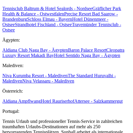
Tennisclub Baltrum & Hotel Sealords - Nordsee
Gräflicher Park
Health & Balance - Ostwestfalen
Precise Resort Bad Saarow -
Brandenburg
Schloss Elmau - Bayern
Hotel Dünenmeer -
Ostsee
Strandhotel Fischland - Ostsee
Travemünder Tennisclub -
Ostsee
Ägypten:
Aldiana Club Naga Bay - Ägypten
Baron Palace Resort
Cleopatra
Luxury Resort Makadi Bay
Hotel Sentido Naga Bay - Ägypten
Malediven:
Niva Kurumba Resort - Malediven
The Standard Huruvalhi -
Malediven
Niva Velassaru - Malediven
Österreich:
Aldiana Ampflwang
Hotel Rauriserhof
Attersee - Salzkammergut
Portugal:
Tennis Urlaub und professioneller Tennis-Service in zahlreichen
traumhaften Urlaubs-Destinationen auf mehr als 250
hervorragenden Tennisplätzen. Sunball arbeitet als internationale