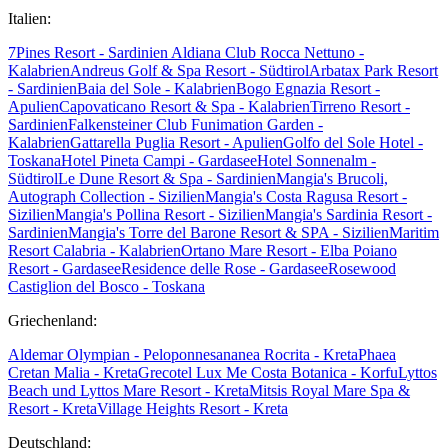
Italien:
7Pines Resort - Sardinien
Aldiana Club Rocca Nettuno -
Kalabrien
Andreus Golf & Spa Resort - Südtirol
Arbatax Park Resort
- Sardinien
Baia del Sole - Kalabrien
Bogo Egnazia Resort -
Apulien
Capovaticano Resort & Spa - Kalabrien
Tirreno Resort -
Sardinien
Falkensteiner Club Funimation Garden -
Kalabrien
Gattarella Puglia Resort - Apulien
Golfo del Sole Hotel -
Toskana
Hotel Pineta Campi - Gardasee
Hotel Sonnenalm -
Südtirol
Le Dune Resort & Spa - Sardinien
Mangia's Brucoli,
Autograph Collection - Sizilien
Mangia's Costa Ragusa Resort -
Sizilien
Mangia's Pollina Resort - Sizilien
Mangia's Sardinia Resort -
Sardinien
Mangia's Torre del Barone Resort & SPA - Sizilien
Maritim
Resort Calabria - Kalabrien
Ortano Mare Resort - Elba
Poiano
Resort - Gardasee
Residence delle Rose - Gardasee
Rosewood
Castiglion del Bosco - Toskana
Griechenland:
Aldemar Olympian - Peloponnes
ananea Rocrita - Kreta
Phaea
Cretan Malia - Kreta
Grecotel Lux Me Costa Botanica - Korfu
Lyttos
Beach und Lyttos Mare Resort - Kreta
Mitsis Royal Mare Spa &
Resort - Kreta
Village Heights Resort - Kreta
Deutschland: