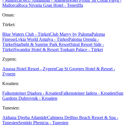
- Mallorca
OKU Andalusia - Spanien
Hotel Protur Sa Coma Playa -
Mallorca
Roca Nivaria Gran Hotel - Teneriffa
Oman:
Türkei:
Blue Waters Club - Türkei
Club Marvy by Paloma
Paloma
Finesse
Lykia World Antalya - Türkei
Paloma Orenda -
Türkei
Starlight & Sunrise Park Resort
Süral Resort Side -
Türkei
Swandor Hotel & Resort Topkapi Palace - Türkei
Zypern:
Anassa Hotel Resort - Zypern
Cap St Georges Hotel & Resort -
Zypern
Kroatien:
Falkensteiner Diadora - Kroatien
Falkensteiner Iadera - Kroatien
Sun
Gardens Dubrovnik - Kroatien
Tunesien:
Aldiana Djerba Atlantide
Calimera Delfino Beach Resort & Spa -
Tunesien
Sentido Phenicia - Tunesien