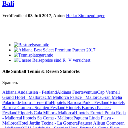
Bali
Veröffentlicht
03 Juli 2017
, Autor:
Heiko Simmendinger
Alle Sunball Tennis & Reisen Standorte:
Spanien:
Aldiana Andalusien - Festland
Aldiana Fuerteventura
Cap Vermell
Grand Hotel - Mallorca
CM Mallorca Palace - Mallorca
Gran Melia
Palacio de Isora - Teneriffa
Hipotels Barrosa Park - Festland
Hipotels
Barrosa Garden - Spanien Festland
Hipotels Barrosa Palace -
Festland
Hipotels Cala Millor - Mallorca
Hipotels Eurotel Punta Rotja
- Mallorca
Hipotels Sa Coma - Mallorca
Paguera Linda Playa -
Mallorca
Hotel Jardin Tecina - La Gomera
Paguera Allsun Cormoran