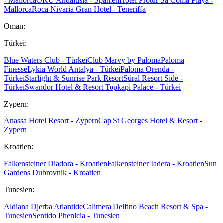
- Mallorca
OKU Andalusia - Spanien
Hotel Protur Sa Coma Playa -
Mallorca
Roca Nivaria Gran Hotel - Teneriffa
Oman:
Türkei:
Blue Waters Club - Türkei
Club Marvy by Paloma
Paloma
Finesse
Lykia World Antalya - Türkei
Paloma Orenda -
Türkei
Starlight & Sunrise Park Resort
Süral Resort Side -
Türkei
Swandor Hotel & Resort Topkapi Palace - Türkei
Zypern:
Anassa Hotel Resort - Zypern
Cap St Georges Hotel & Resort -
Zypern
Kroatien:
Falkensteiner Diadora - Kroatien
Falkensteiner Iadera - Kroatien
Sun
Gardens Dubrovnik - Kroatien
Tunesien:
Aldiana Djerba Atlantide
Calimera Delfino Beach Resort & Spa -
Tunesien
Sentido Phenicia - Tunesien