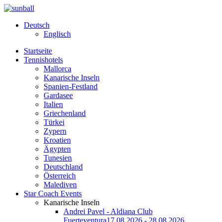
Deutsch
Englisch
Startseite
Tennishotels
Mallorca
Kanarische Inseln
Spanien-Festland
Gardasee
Italien
Griechenland
Türkei
Zypern
Kroatien
Ägypten
Tunesien
Deutschland
Österreich
Malediven
Star Coach Events
Kanarische Inseln
Andrei Pavel - Aldiana Club
Fuerteventura
17.08.2026 - 28.08.2026