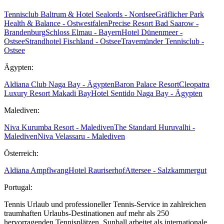
Tennisclub Baltrum & Hotel Sealords - Nordsee
Gräflicher Park
Health & Balance - Ostwestfalen
Precise Resort Bad Saarow -
Brandenburg
Schloss Elmau - Bayern
Hotel Dünenmeer -
Ostsee
Strandhotel Fischland - Ostsee
Travemünder Tennisclub -
Ostsee
Ägypten:
Aldiana Club Naga Bay - Ägypten
Baron Palace Resort
Cleopatra
Luxury Resort Makadi Bay
Hotel Sentido Naga Bay - Ägypten
Malediven:
Niva Kurumba Resort - Malediven
The Standard Huruvalhi -
Malediven
Niva Velassaru - Malediven
Österreich:
Aldiana Ampflwang
Hotel Rauriserhof
Attersee - Salzkammergut
Portugal:
Tennis Urlaub und professioneller Tennis-Service in zahlreichen
traumhaften Urlaubs-Destinationen auf mehr als 250
hervorragenden Tennisplätzen. Sunball arbeitet als internationale