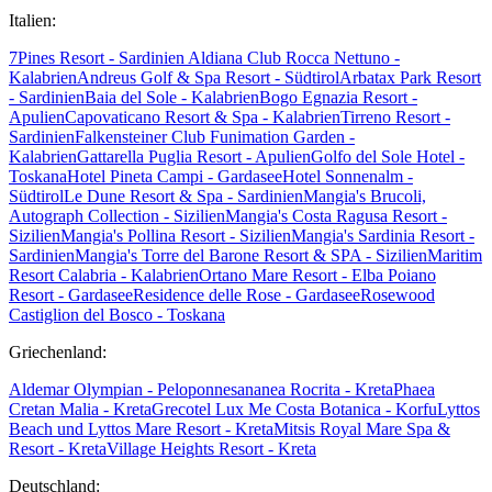
Italien:
7Pines Resort - Sardinien
Aldiana Club Rocca Nettuno -
Kalabrien
Andreus Golf & Spa Resort - Südtirol
Arbatax Park Resort
- Sardinien
Baia del Sole - Kalabrien
Bogo Egnazia Resort -
Apulien
Capovaticano Resort & Spa - Kalabrien
Tirreno Resort -
Sardinien
Falkensteiner Club Funimation Garden -
Kalabrien
Gattarella Puglia Resort - Apulien
Golfo del Sole Hotel -
Toskana
Hotel Pineta Campi - Gardasee
Hotel Sonnenalm -
Südtirol
Le Dune Resort & Spa - Sardinien
Mangia's Brucoli,
Autograph Collection - Sizilien
Mangia's Costa Ragusa Resort -
Sizilien
Mangia's Pollina Resort - Sizilien
Mangia's Sardinia Resort -
Sardinien
Mangia's Torre del Barone Resort & SPA - Sizilien
Maritim
Resort Calabria - Kalabrien
Ortano Mare Resort - Elba
Poiano
Resort - Gardasee
Residence delle Rose - Gardasee
Rosewood
Castiglion del Bosco - Toskana
Griechenland:
Aldemar Olympian - Peloponnes
ananea Rocrita - Kreta
Phaea
Cretan Malia - Kreta
Grecotel Lux Me Costa Botanica - Korfu
Lyttos
Beach und Lyttos Mare Resort - Kreta
Mitsis Royal Mare Spa &
Resort - Kreta
Village Heights Resort - Kreta
Deutschland: