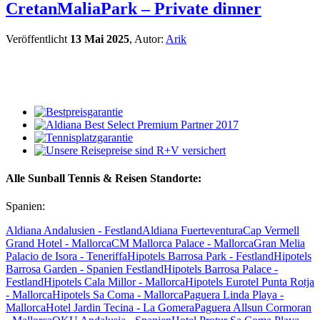
CretanMaliaPark – Private dinner
Veröffentlicht
13 Mai 2025
, Autor:
Arik
Alle Sunball Tennis & Reisen Standorte:
Spanien:
Aldiana Andalusien - Festland
Aldiana Fuerteventura
Cap Vermell
Grand Hotel - Mallorca
CM Mallorca Palace - Mallorca
Gran Melia
Palacio de Isora - Teneriffa
Hipotels Barrosa Park - Festland
Hipotels
Barrosa Garden - Spanien Festland
Hipotels Barrosa Palace -
Festland
Hipotels Cala Millor - Mallorca
Hipotels Eurotel Punta Rotja
- Mallorca
Hipotels Sa Coma - Mallorca
Paguera Linda Playa -
Mallorca
Hotel Jardin Tecina - La Gomera
Paguera Allsun Cormoran