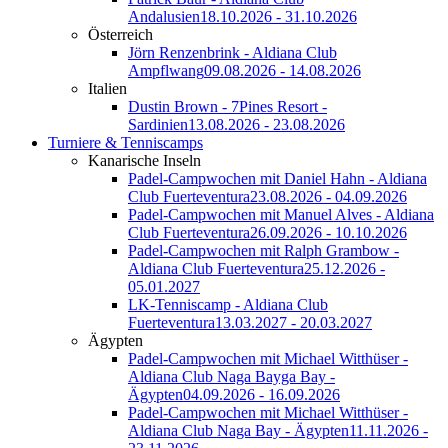
Andalusien
18.10.2026 - 31.10.2026
Österreich
Jörn Renzenbrink - Aldiana Club
Ampflwang
09.08.2026 - 14.08.2026
Italien
Dustin Brown - 7Pines Resort -
Sardinien
13.08.2026 - 23.08.2026
Turniere & Tenniscamps
Kanarische Inseln
Padel-Campwochen mit Daniel Hahn - Aldiana
Club Fuerteventura
23.08.2026 - 04.09.2026
Padel-Campwochen mit Manuel Alves - Aldiana
Club Fuerteventura
26.09.2026 - 10.10.2026
Padel-Campwochen mit Ralph Grambow -
Aldiana Club Fuerteventura
25.12.2026 -
05.01.2027
LK-Tenniscamp - Aldiana Club
Fuerteventura
13.03.2027 - 20.03.2027
Ägypten
Padel-Campwochen mit Michael Witthüser -
Aldiana Club Naga Bayga Bay -
Ägypten
04.09.2026 - 16.09.2026
Padel-Campwochen mit Michael Witthüser -
Aldiana Club Naga Bay - Ägypten
11.11.2026 -