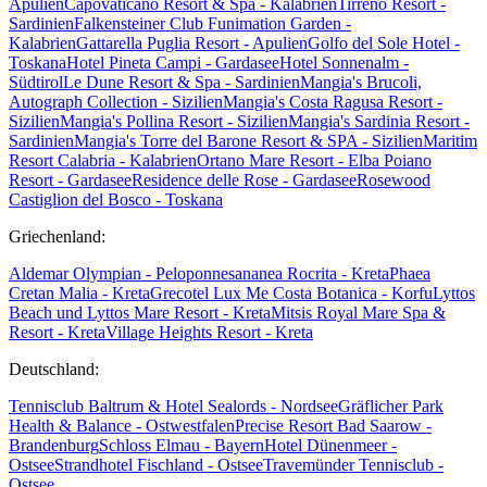
Apulien
Capovaticano Resort & Spa - Kalabrien
Tirreno Resort -
Sardinien
Falkensteiner Club Funimation Garden -
Kalabrien
Gattarella Puglia Resort - Apulien
Golfo del Sole Hotel -
Toskana
Hotel Pineta Campi - Gardasee
Hotel Sonnenalm -
Südtirol
Le Dune Resort & Spa - Sardinien
Mangia's Brucoli,
Autograph Collection - Sizilien
Mangia's Costa Ragusa Resort -
Sizilien
Mangia's Pollina Resort - Sizilien
Mangia's Sardinia Resort -
Sardinien
Mangia's Torre del Barone Resort & SPA - Sizilien
Maritim
Resort Calabria - Kalabrien
Ortano Mare Resort - Elba
Poiano
Resort - Gardasee
Residence delle Rose - Gardasee
Rosewood
Castiglion del Bosco - Toskana
Griechenland:
Aldemar Olympian - Peloponnes
ananea Rocrita - Kreta
Phaea
Cretan Malia - Kreta
Grecotel Lux Me Costa Botanica - Korfu
Lyttos
Beach und Lyttos Mare Resort - Kreta
Mitsis Royal Mare Spa &
Resort - Kreta
Village Heights Resort - Kreta
Deutschland:
Tennisclub Baltrum & Hotel Sealords - Nordsee
Gräflicher Park
Health & Balance - Ostwestfalen
Precise Resort Bad Saarow -
Brandenburg
Schloss Elmau - Bayern
Hotel Dünenmeer -
Ostsee
Strandhotel Fischland - Ostsee
Travemünder Tennisclub -
Ostsee