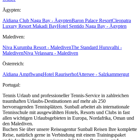
Ägypten:
Aldiana Club Naga Bay - Ägypten
Baron Palace Resort
Cleopatra
Luxury Resort Makadi Bay
Hotel Sentido Naga Bay - Ägypten
Malediven:
Niva Kurumba Resort - Malediven
The Standard Huruvalhi -
Malediven
Niva Velassaru - Malediven
Österreich:
Aldiana Ampflwang
Hotel Rauriserhof
Attersee - Salzkammergut
Portugal:
Tennis Urlaub und professioneller Tennis-Service in zahlreichen
traumhaften Urlaubs-Destinationen auf mehr als 250
hervorragenden Tennisplätzen. Sunball arbeitet als internationale
Tennisschule mit ausgewählten Hotels, Resorts und Clubs in fast
allen wichtigen Urlaubsgebieten in Europa, Nordafrika, Oman und
den Malediven.
Buchen Sie über unsere Reiseagentur Sunball Reisen Ihre komplette
Reise, natürlich gerne in Verbindung mit einem Trainingspaket