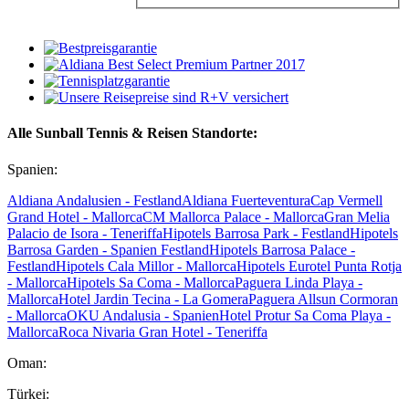
Alle Sunball Tennis & Reisen Standorte:
Spanien:
Aldiana Andalusien - Festland
Aldiana Fuerteventura
Cap Vermell
Grand Hotel - Mallorca
CM Mallorca Palace - Mallorca
Gran Melia
Palacio de Isora - Teneriffa
Hipotels Barrosa Park - Festland
Hipotels
Barrosa Garden - Spanien Festland
Hipotels Barrosa Palace -
Festland
Hipotels Cala Millor - Mallorca
Hipotels Eurotel Punta Rotja
- Mallorca
Hipotels Sa Coma - Mallorca
Paguera Linda Playa -
Mallorca
Hotel Jardin Tecina - La Gomera
Paguera Allsun Cormoran
- Mallorca
OKU Andalusia - Spanien
Hotel Protur Sa Coma Playa -
Mallorca
Roca Nivaria Gran Hotel - Teneriffa
Oman:
Türkei: