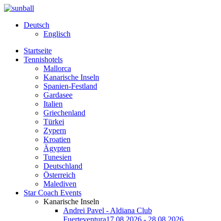
Deutsch
Englisch
Startseite
Tennishotels
Mallorca
Kanarische Inseln
Spanien-Festland
Gardasee
Italien
Griechenland
Türkei
Zypern
Kroatien
Ägypten
Tunesien
Deutschland
Österreich
Malediven
Star Coach Events
Kanarische Inseln
Andrei Pavel - Aldiana Club
Fuerteventura
17.08.2026 - 28.08.2026