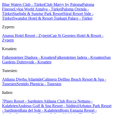
Blue Waters Club - Türkei
Club Marvy by Paloma
Paloma
Finesse
Lykia World Antalya - Türkei
Paloma Orenda -
Türkei
Starlight & Sunrise Park Resort
Süral Resort Side -
Türkei
Swandor Hotel & Resort Topkapi Palace - Türkei
Zypern:
Anassa Hotel Resort - Zypern
Cap St Georges Hotel & Resort -
Zypern
Kroatien:
Falkensteiner Diadora - Kroatien
Falkensteiner Iadera - Kroatien
Sun
Gardens Dubrovnik - Kroatien
Tunesien:
Aldiana Djerba Atlantide
Calimera Delfino Beach Resort & Spa -
Tunesien
Sentido Phenicia - Tunesien
Italien:
7Pines Resort - Sardinien
Aldiana Club Rocca Nettuno -
Kalabrien
Andreus Golf & Spa Resort - Südtirol
Arbatax Park Resort
- Sardinien
Baia del Sole - Kalabrien
Bogo Egnazia Resort -