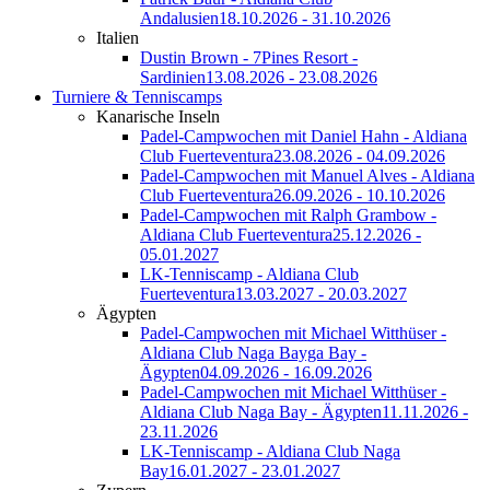
Andalusien
18.10.2026 - 31.10.2026
Italien
Dustin Brown - 7Pines Resort -
Sardinien
13.08.2026 - 23.08.2026
Turniere & Tenniscamps
Kanarische Inseln
Padel-Campwochen mit Daniel Hahn - Aldiana
Club Fuerteventura
23.08.2026 - 04.09.2026
Padel-Campwochen mit Manuel Alves - Aldiana
Club Fuerteventura
26.09.2026 - 10.10.2026
Padel-Campwochen mit Ralph Grambow -
Aldiana Club Fuerteventura
25.12.2026 -
05.01.2027
LK-Tenniscamp - Aldiana Club
Fuerteventura
13.03.2027 - 20.03.2027
Ägypten
Padel-Campwochen mit Michael Witthüser -
Aldiana Club Naga Bayga Bay -
Ägypten
04.09.2026 - 16.09.2026
Padel-Campwochen mit Michael Witthüser -
Aldiana Club Naga Bay - Ägypten
11.11.2026 -
23.11.2026
LK-Tenniscamp - Aldiana Club Naga
Bay
16.01.2027 - 23.01.2027