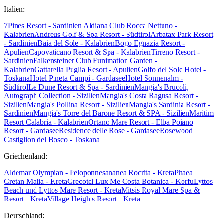
Italien:
7Pines Resort - Sardinien
Aldiana Club Rocca Nettuno -
Kalabrien
Andreus Golf & Spa Resort - Südtirol
Arbatax Park Resort
- Sardinien
Baia del Sole - Kalabrien
Bogo Egnazia Resort -
Apulien
Capovaticano Resort & Spa - Kalabrien
Tirreno Resort -
Sardinien
Falkensteiner Club Funimation Garden -
Kalabrien
Gattarella Puglia Resort - Apulien
Golfo del Sole Hotel -
Toskana
Hotel Pineta Campi - Gardasee
Hotel Sonnenalm -
Südtirol
Le Dune Resort & Spa - Sardinien
Mangia's Brucoli,
Autograph Collection - Sizilien
Mangia's Costa Ragusa Resort -
Sizilien
Mangia's Pollina Resort - Sizilien
Mangia's Sardinia Resort -
Sardinien
Mangia's Torre del Barone Resort & SPA - Sizilien
Maritim
Resort Calabria - Kalabrien
Ortano Mare Resort - Elba
Poiano
Resort - Gardasee
Residence delle Rose - Gardasee
Rosewood
Castiglion del Bosco - Toskana
Griechenland:
Aldemar Olympian - Peloponnes
ananea Rocrita - Kreta
Phaea
Cretan Malia - Kreta
Grecotel Lux Me Costa Botanica - Korfu
Lyttos
Beach und Lyttos Mare Resort - Kreta
Mitsis Royal Mare Spa &
Resort - Kreta
Village Heights Resort - Kreta
Deutschland: