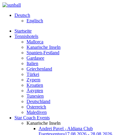
Deutsch
Englisch
Startseite
Tennishotels
Mallorca
Kanarische Inseln
Spanien-Festland
Gardasee
Italien
Griechenland
Türkei
Zypern
Kroatien
Ägypten
Tunesien
Deutschland
Österreich
Malediven
Star Coach Events
Kanarische Inseln
Andrei Pavel - Aldiana Club
Fuerteventura
17.08.2026 - 28.08.2026