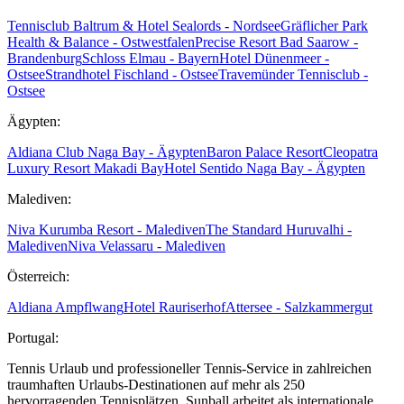
Tennisclub Baltrum & Hotel Sealords - Nordsee
Gräflicher Park
Health & Balance - Ostwestfalen
Precise Resort Bad Saarow -
Brandenburg
Schloss Elmau - Bayern
Hotel Dünenmeer -
Ostsee
Strandhotel Fischland - Ostsee
Travemünder Tennisclub -
Ostsee
Ägypten:
Aldiana Club Naga Bay - Ägypten
Baron Palace Resort
Cleopatra
Luxury Resort Makadi Bay
Hotel Sentido Naga Bay - Ägypten
Malediven:
Niva Kurumba Resort - Malediven
The Standard Huruvalhi -
Malediven
Niva Velassaru - Malediven
Österreich:
Aldiana Ampflwang
Hotel Rauriserhof
Attersee - Salzkammergut
Portugal:
Tennis Urlaub und professioneller Tennis-Service in zahlreichen
traumhaften Urlaubs-Destinationen auf mehr als 250
hervorragenden Tennisplätzen. Sunball arbeitet als internationale