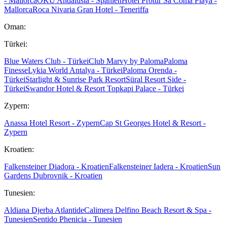
- Mallorca
OKU Andalusia - Spanien
Hotel Protur Sa Coma Playa -
Mallorca
Roca Nivaria Gran Hotel - Teneriffa
Oman:
Türkei:
Blue Waters Club - Türkei
Club Marvy by Paloma
Paloma
Finesse
Lykia World Antalya - Türkei
Paloma Orenda -
Türkei
Starlight & Sunrise Park Resort
Süral Resort Side -
Türkei
Swandor Hotel & Resort Topkapi Palace - Türkei
Zypern:
Anassa Hotel Resort - Zypern
Cap St Georges Hotel & Resort -
Zypern
Kroatien:
Falkensteiner Diadora - Kroatien
Falkensteiner Iadera - Kroatien
Sun
Gardens Dubrovnik - Kroatien
Tunesien:
Aldiana Djerba Atlantide
Calimera Delfino Beach Resort & Spa -
Tunesien
Sentido Phenicia - Tunesien