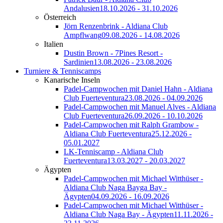
Andalusien
18.10.2026 - 31.10.2026
Österreich
Jörn Renzenbrink - Aldiana Club
Ampflwang
09.08.2026 - 14.08.2026
Italien
Dustin Brown - 7Pines Resort -
Sardinien
13.08.2026 - 23.08.2026
Turniere & Tenniscamps
Kanarische Inseln
Padel-Campwochen mit Daniel Hahn - Aldiana
Club Fuerteventura
23.08.2026 - 04.09.2026
Padel-Campwochen mit Manuel Alves - Aldiana
Club Fuerteventura
26.09.2026 - 10.10.2026
Padel-Campwochen mit Ralph Grambow -
Aldiana Club Fuerteventura
25.12.2026 -
05.01.2027
LK-Tenniscamp - Aldiana Club
Fuerteventura
13.03.2027 - 20.03.2027
Ägypten
Padel-Campwochen mit Michael Witthüser -
Aldiana Club Naga Bayga Bay -
Ägypten
04.09.2026 - 16.09.2026
Padel-Campwochen mit Michael Witthüser -
Aldiana Club Naga Bay - Ägypten
11.11.2026 -