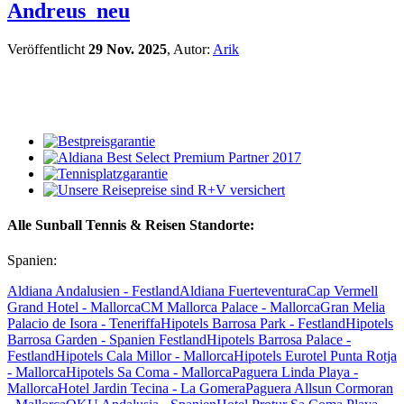
Andreus_neu
Veröffentlicht
29 Nov. 2025
, Autor:
Arik
Alle Sunball Tennis & Reisen Standorte:
Spanien:
Aldiana Andalusien - Festland
Aldiana Fuerteventura
Cap Vermell
Grand Hotel - Mallorca
CM Mallorca Palace - Mallorca
Gran Melia
Palacio de Isora - Teneriffa
Hipotels Barrosa Park - Festland
Hipotels
Barrosa Garden - Spanien Festland
Hipotels Barrosa Palace -
Festland
Hipotels Cala Millor - Mallorca
Hipotels Eurotel Punta Rotja
- Mallorca
Hipotels Sa Coma - Mallorca
Paguera Linda Playa -
Mallorca
Hotel Jardin Tecina - La Gomera
Paguera Allsun Cormoran