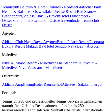
Tennisclub Baltrum & Hotel Sealords - Nordsee
Gräflicher Park
Health & Balance - Ostwestfalen
Precise Resort Bad Saarow -
Brandenburg
Schloss Elmau - Bayern
Hotel Dünenmeer -
Ostsee
Strandhotel Fischland - Ostsee
Travemünder Tennisclub -
Ostsee
Ägypten:
Aldiana Club Naga Bay - Ägypten
Baron Palace Resort
Cleopatra
Luxury Resort Makadi Bay
Hotel Sentido Naga Bay - Ägypten
Malediven:
Niva Kurumba Resort - Malediven
The Standard Huruvalhi -
Malediven
Niva Velassaru - Malediven
Österreich:
Aldiana Ampflwang
Hotel Rauriserhof
Attersee - Salzkammergut
Portugal:
Tennis Urlaub und professioneller Tennis-Service in zahlreichen
traumhaften Urlaubs-Destinationen auf mehr als 250
hervorragenden Tennisplätzen. Sunball arbeitet als internationale