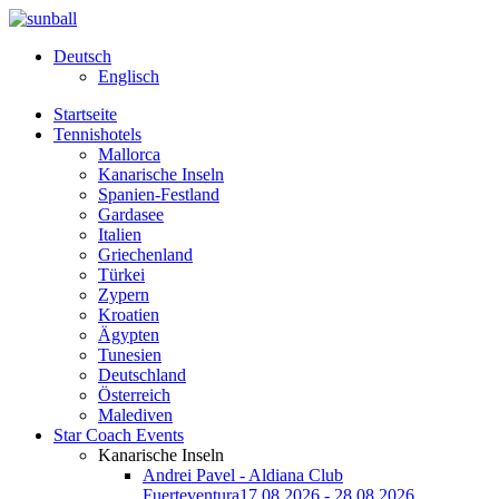
Deutsch
Englisch
Startseite
Tennishotels
Mallorca
Kanarische Inseln
Spanien-Festland
Gardasee
Italien
Griechenland
Türkei
Zypern
Kroatien
Ägypten
Tunesien
Deutschland
Österreich
Malediven
Star Coach Events
Kanarische Inseln
Andrei Pavel - Aldiana Club
Fuerteventura
17.08.2026 - 28.08.2026