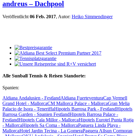
andreus – Dachpool
Veröffentlicht
06 Feb. 2017
, Autor:
Heiko Simmendinger
Alle Sunball Tennis & Reisen Standorte:
Spanien:
Aldiana Andalusien - Festland
Aldiana Fuerteventura
Cap Vermell
Grand Hotel - Mallorca
CM Mallorca Palace - Mallorca
Gran Melia
Palacio de Isora - Teneriffa
Hipotels Barrosa Park - Festland
Hipotels
Barrosa Garden - Spanien Festland
Hipotels Barrosa Palace -
Festland
Hipotels Cala Millor - Mallorca
Hipotels Eurotel Punta Rotja
- Mallorca
Hipotels Sa Coma - Mallorca
Paguera Linda Playa -
Mallorca
Hotel Jardin Tecina - La Gomera
Paguera Allsun Cormoran