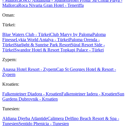
- Mallorca
OKU Andalusia - Spanien
Hotel Protur Sa Coma Playa -
Mallorca
Roca Nivaria Gran Hotel - Teneriffa
Oman:
Türkei:
Blue Waters Club - Türkei
Club Marvy by Paloma
Paloma
Finesse
Lykia World Antalya - Türkei
Paloma Orenda -
Türkei
Starlight & Sunrise Park Resort
Süral Resort Side -
Türkei
Swandor Hotel & Resort Topkapi Palace - Türkei
Zypern:
Anassa Hotel Resort - Zypern
Cap St Georges Hotel & Resort -
Zypern
Kroatien:
Falkensteiner Diadora - Kroatien
Falkensteiner Iadera - Kroatien
Sun
Gardens Dubrovnik - Kroatien
Tunesien:
Aldiana Djerba Atlantide
Calimera Delfino Beach Resort & Spa -
Tunesien
Sentido Phenicia - Tunesien