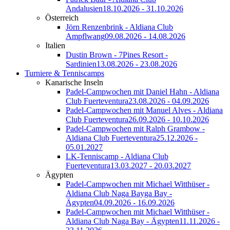
Andalusien
18.10.2026 - 31.10.2026
Österreich
Jörn Renzenbrink - Aldiana Club
Ampflwang
09.08.2026 - 14.08.2026
Italien
Dustin Brown - 7Pines Resort -
Sardinien
13.08.2026 - 23.08.2026
Turniere & Tenniscamps
Kanarische Inseln
Padel-Campwochen mit Daniel Hahn - Aldiana
Club Fuerteventura
23.08.2026 - 04.09.2026
Padel-Campwochen mit Manuel Alves - Aldiana
Club Fuerteventura
26.09.2026 - 10.10.2026
Padel-Campwochen mit Ralph Grambow -
Aldiana Club Fuerteventura
25.12.2026 -
05.01.2027
LK-Tenniscamp - Aldiana Club
Fuerteventura
13.03.2027 - 20.03.2027
Ägypten
Padel-Campwochen mit Michael Witthüser -
Aldiana Club Naga Bayga Bay -
Ägypten
04.09.2026 - 16.09.2026
Padel-Campwochen mit Michael Witthüser -
Aldiana Club Naga Bay - Ägypten
11.11.2026 -