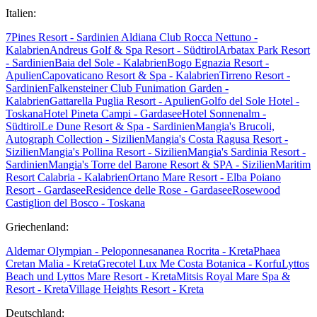
Italien:
7Pines Resort - Sardinien
Aldiana Club Rocca Nettuno -
Kalabrien
Andreus Golf & Spa Resort - Südtirol
Arbatax Park Resort
- Sardinien
Baia del Sole - Kalabrien
Bogo Egnazia Resort -
Apulien
Capovaticano Resort & Spa - Kalabrien
Tirreno Resort -
Sardinien
Falkensteiner Club Funimation Garden -
Kalabrien
Gattarella Puglia Resort - Apulien
Golfo del Sole Hotel -
Toskana
Hotel Pineta Campi - Gardasee
Hotel Sonnenalm -
Südtirol
Le Dune Resort & Spa - Sardinien
Mangia's Brucoli,
Autograph Collection - Sizilien
Mangia's Costa Ragusa Resort -
Sizilien
Mangia's Pollina Resort - Sizilien
Mangia's Sardinia Resort -
Sardinien
Mangia's Torre del Barone Resort & SPA - Sizilien
Maritim
Resort Calabria - Kalabrien
Ortano Mare Resort - Elba
Poiano
Resort - Gardasee
Residence delle Rose - Gardasee
Rosewood
Castiglion del Bosco - Toskana
Griechenland:
Aldemar Olympian - Peloponnes
ananea Rocrita - Kreta
Phaea
Cretan Malia - Kreta
Grecotel Lux Me Costa Botanica - Korfu
Lyttos
Beach und Lyttos Mare Resort - Kreta
Mitsis Royal Mare Spa &
Resort - Kreta
Village Heights Resort - Kreta
Deutschland: