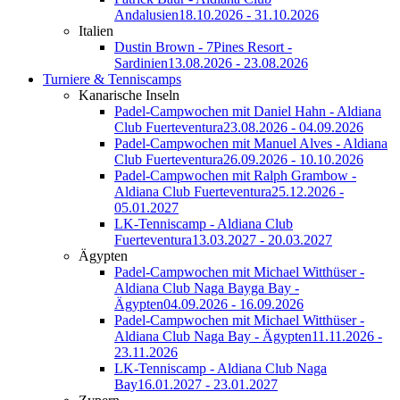
Andalusien
18.10.2026 - 31.10.2026
Italien
Dustin Brown - 7Pines Resort -
Sardinien
13.08.2026 - 23.08.2026
Turniere & Tenniscamps
Kanarische Inseln
Padel-Campwochen mit Daniel Hahn - Aldiana
Club Fuerteventura
23.08.2026 - 04.09.2026
Padel-Campwochen mit Manuel Alves - Aldiana
Club Fuerteventura
26.09.2026 - 10.10.2026
Padel-Campwochen mit Ralph Grambow -
Aldiana Club Fuerteventura
25.12.2026 -
05.01.2027
LK-Tenniscamp - Aldiana Club
Fuerteventura
13.03.2027 - 20.03.2027
Ägypten
Padel-Campwochen mit Michael Witthüser -
Aldiana Club Naga Bayga Bay -
Ägypten
04.09.2026 - 16.09.2026
Padel-Campwochen mit Michael Witthüser -
Aldiana Club Naga Bay - Ägypten
11.11.2026 -
23.11.2026
LK-Tenniscamp - Aldiana Club Naga
Bay
16.01.2027 - 23.01.2027