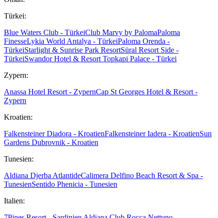
Türkei:
Blue Waters Club - Türkei
Club Marvy by Paloma
Paloma
Finesse
Lykia World Antalya - Türkei
Paloma Orenda -
Türkei
Starlight & Sunrise Park Resort
Süral Resort Side -
Türkei
Swandor Hotel & Resort Topkapi Palace - Türkei
Zypern:
Anassa Hotel Resort - Zypern
Cap St Georges Hotel & Resort -
Zypern
Kroatien:
Falkensteiner Diadora - Kroatien
Falkensteiner Iadera - Kroatien
Sun
Gardens Dubrovnik - Kroatien
Tunesien:
Aldiana Djerba Atlantide
Calimera Delfino Beach Resort & Spa -
Tunesien
Sentido Phenicia - Tunesien
Italien:
7Pines Resort - Sardinien
Aldiana Club Rocca Nettuno -