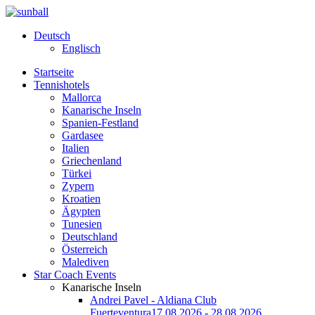
Deutsch
Englisch
Startseite
Tennishotels
Mallorca
Kanarische Inseln
Spanien-Festland
Gardasee
Italien
Griechenland
Türkei
Zypern
Kroatien
Ägypten
Tunesien
Deutschland
Österreich
Malediven
Star Coach Events
Kanarische Inseln
Andrei Pavel - Aldiana Club
Fuerteventura
17.08.2026 - 28.08.2026