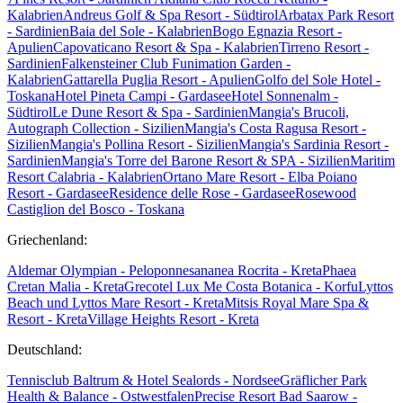
Kalabrien
Andreus Golf & Spa Resort - Südtirol
Arbatax Park Resort
- Sardinien
Baia del Sole - Kalabrien
Bogo Egnazia Resort -
Apulien
Capovaticano Resort & Spa - Kalabrien
Tirreno Resort -
Sardinien
Falkensteiner Club Funimation Garden -
Kalabrien
Gattarella Puglia Resort - Apulien
Golfo del Sole Hotel -
Toskana
Hotel Pineta Campi - Gardasee
Hotel Sonnenalm -
Südtirol
Le Dune Resort & Spa - Sardinien
Mangia's Brucoli,
Autograph Collection - Sizilien
Mangia's Costa Ragusa Resort -
Sizilien
Mangia's Pollina Resort - Sizilien
Mangia's Sardinia Resort -
Sardinien
Mangia's Torre del Barone Resort & SPA - Sizilien
Maritim
Resort Calabria - Kalabrien
Ortano Mare Resort - Elba
Poiano
Resort - Gardasee
Residence delle Rose - Gardasee
Rosewood
Castiglion del Bosco - Toskana
Griechenland:
Aldemar Olympian - Peloponnes
ananea Rocrita - Kreta
Phaea
Cretan Malia - Kreta
Grecotel Lux Me Costa Botanica - Korfu
Lyttos
Beach und Lyttos Mare Resort - Kreta
Mitsis Royal Mare Spa &
Resort - Kreta
Village Heights Resort - Kreta
Deutschland:
Tennisclub Baltrum & Hotel Sealords - Nordsee
Gräflicher Park
Health & Balance - Ostwestfalen
Precise Resort Bad Saarow -