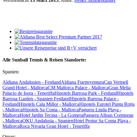
Veröffentlicht
13 März 2015
, Autor:
Heiko Simmendinger
Alle Sunball Tennis & Reisen Standorte:
Spanien:
Aldiana Andalusien - Festland
Aldiana Fuerteventura
Cap Vermell
Grand Hotel - Mallorca
CM Mallorca Palace - Mallorca
Gran Melia
Palacio de Isora - Teneriffa
Hipotels Barrosa Park - Festland
Hipotels
Barrosa Garden - Spanien Festland
Hipotels Barrosa Palace -
Festland
Hipotels Cala Millor - Mallorca
Hipotels Eurotel Punta Rotja
- Mallorca
Hipotels Sa Coma - Mallorca
Paguera Linda Playa -
Mallorca
Hotel Jardin Tecina - La Gomera
Paguera Allsun Cormoran
- Mallorca
OKU Andalusia - Spanien
Hotel Protur Sa Coma Playa -
Mallorca
Roca Nivaria Gran Hotel - Teneriffa
Oman: