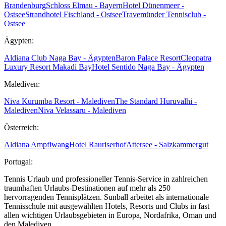
Brandenburg
Schloss Elmau - Bayern
Hotel Dünenmeer -
Ostsee
Strandhotel Fischland - Ostsee
Travemünder Tennisclub -
Ostsee
Ägypten:
Aldiana Club Naga Bay - Ägypten
Baron Palace Resort
Cleopatra
Luxury Resort Makadi Bay
Hotel Sentido Naga Bay - Ägypten
Malediven:
Niva Kurumba Resort - Malediven
The Standard Huruvalhi -
Malediven
Niva Velassaru - Malediven
Österreich:
Aldiana Ampflwang
Hotel Rauriserhof
Attersee - Salzkammergut
Portugal:
Tennis Urlaub und professioneller Tennis-Service in zahlreichen
traumhaften Urlaubs-Destinationen auf mehr als 250
hervorragenden Tennisplätzen. Sunball arbeitet als internationale
Tennisschule mit ausgewählten Hotels, Resorts und Clubs in fast
allen wichtigen Urlaubsgebieten in Europa, Nordafrika, Oman und
den Malediven.