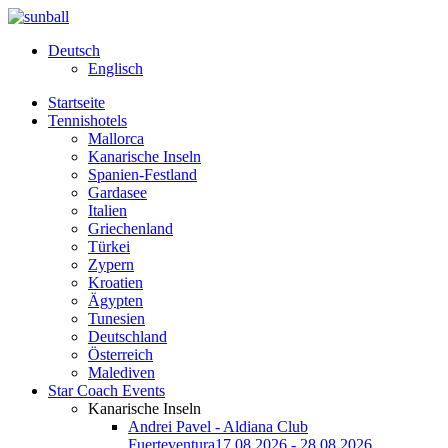
Deutsch
Englisch
Startseite
Tennishotels
Mallorca
Kanarische Inseln
Spanien-Festland
Gardasee
Italien
Griechenland
Türkei
Zypern
Kroatien
Ägypten
Tunesien
Deutschland
Österreich
Malediven
Star Coach Events
Kanarische Inseln
Andrei Pavel - Aldiana Club
Fuerteventura
17.08.2026 - 28.08.2026