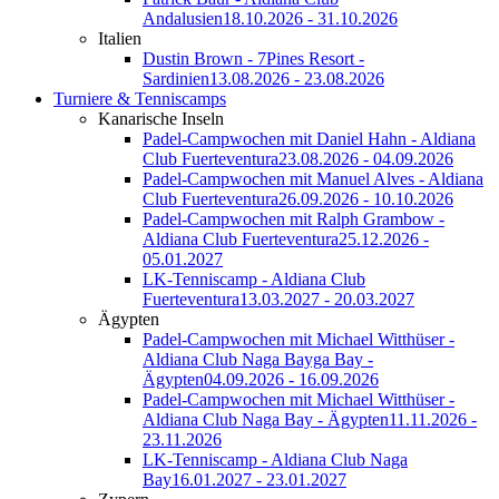
Andalusien
18.10.2026 - 31.10.2026
Italien
Dustin Brown - 7Pines Resort -
Sardinien
13.08.2026 - 23.08.2026
Turniere & Tenniscamps
Kanarische Inseln
Padel-Campwochen mit Daniel Hahn - Aldiana
Club Fuerteventura
23.08.2026 - 04.09.2026
Padel-Campwochen mit Manuel Alves - Aldiana
Club Fuerteventura
26.09.2026 - 10.10.2026
Padel-Campwochen mit Ralph Grambow -
Aldiana Club Fuerteventura
25.12.2026 -
05.01.2027
LK-Tenniscamp - Aldiana Club
Fuerteventura
13.03.2027 - 20.03.2027
Ägypten
Padel-Campwochen mit Michael Witthüser -
Aldiana Club Naga Bayga Bay -
Ägypten
04.09.2026 - 16.09.2026
Padel-Campwochen mit Michael Witthüser -
Aldiana Club Naga Bay - Ägypten
11.11.2026 -
23.11.2026
LK-Tenniscamp - Aldiana Club Naga
Bay
16.01.2027 - 23.01.2027