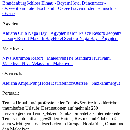
Brandenburg
Schloss Elmau - Bayern
Hotel Dünenmeer -
Ostsee
Strandhotel Fischland - Ostsee
Travemünder Tennisclub -
Ostsee
Ägypten:
Aldiana Club Naga Bay - Ägypten
Baron Palace Resort
Cleopatra
Luxury Resort Makadi Bay
Hotel Sentido Naga Bay - Ägypten
Malediven:
Niva Kurumba Resort - Malediven
The Standard Huruvalhi -
Malediven
Niva Velassaru - Malediven
Österreich:
Aldiana Ampflwang
Hotel Rauriserhof
Attersee - Salzkammergut
Portugal:
Tennis Urlaub und professioneller Tennis-Service in zahlreichen
traumhaften Urlaubs-Destinationen auf mehr als 250
hervorragenden Tennisplätzen. Sunball arbeitet als internationale
Tennisschule mit ausgewählten Hotels, Resorts und Clubs in fast
allen wichtigen Urlaubsgebieten in Europa, Nordafrika, Oman und
den Malediven.