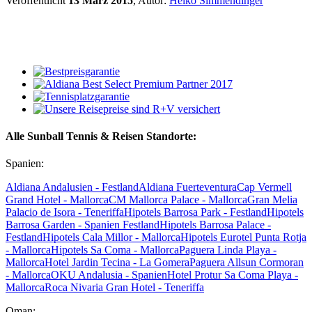
Veröffentlicht
13 März 2015
, Autor:
Heiko Simmendinger
Alle Sunball Tennis & Reisen Standorte:
Spanien:
Aldiana Andalusien - Festland
Aldiana Fuerteventura
Cap Vermell
Grand Hotel - Mallorca
CM Mallorca Palace - Mallorca
Gran Melia
Palacio de Isora - Teneriffa
Hipotels Barrosa Park - Festland
Hipotels
Barrosa Garden - Spanien Festland
Hipotels Barrosa Palace -
Festland
Hipotels Cala Millor - Mallorca
Hipotels Eurotel Punta Rotja
- Mallorca
Hipotels Sa Coma - Mallorca
Paguera Linda Playa -
Mallorca
Hotel Jardin Tecina - La Gomera
Paguera Allsun Cormoran
- Mallorca
OKU Andalusia - Spanien
Hotel Protur Sa Coma Playa -
Mallorca
Roca Nivaria Gran Hotel - Teneriffa
Oman: