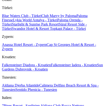
Türkei:
Blue Waters Club - Türkei
Club Marvy by Paloma
Paloma
Finesse
Lykia World Antalya - Türkei
Paloma Orenda -
Türkei
Starlight & Sunrise Park Resort
Süral Resort Side -
Türkei
Swandor Hotel & Resort Topkapi Palace - Türkei
Zypern:
Anassa Hotel Resort - Zypern
Cap St Georges Hotel & Resort -
Zypern
Kroatien:
Falkensteiner Diadora - Kroatien
Falkensteiner Iadera - Kroatien
Sun
Gardens Dubrovnik - Kroatien
Tunesien:
Aldiana Djerba Atlantide
Calimera Delfino Beach Resort & Spa -
Tunesien
Sentido Phenicia - Tunesien
Italien:
7Pines Resort - Sardinien
Aldiana Club Rocca Nettuno -