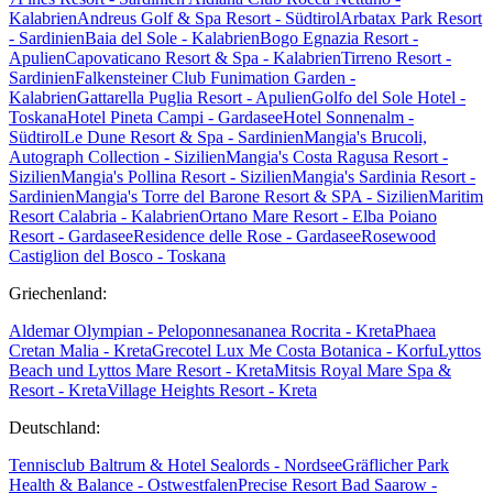
Kalabrien
Andreus Golf & Spa Resort - Südtirol
Arbatax Park Resort
- Sardinien
Baia del Sole - Kalabrien
Bogo Egnazia Resort -
Apulien
Capovaticano Resort & Spa - Kalabrien
Tirreno Resort -
Sardinien
Falkensteiner Club Funimation Garden -
Kalabrien
Gattarella Puglia Resort - Apulien
Golfo del Sole Hotel -
Toskana
Hotel Pineta Campi - Gardasee
Hotel Sonnenalm -
Südtirol
Le Dune Resort & Spa - Sardinien
Mangia's Brucoli,
Autograph Collection - Sizilien
Mangia's Costa Ragusa Resort -
Sizilien
Mangia's Pollina Resort - Sizilien
Mangia's Sardinia Resort -
Sardinien
Mangia's Torre del Barone Resort & SPA - Sizilien
Maritim
Resort Calabria - Kalabrien
Ortano Mare Resort - Elba
Poiano
Resort - Gardasee
Residence delle Rose - Gardasee
Rosewood
Castiglion del Bosco - Toskana
Griechenland:
Aldemar Olympian - Peloponnes
ananea Rocrita - Kreta
Phaea
Cretan Malia - Kreta
Grecotel Lux Me Costa Botanica - Korfu
Lyttos
Beach und Lyttos Mare Resort - Kreta
Mitsis Royal Mare Spa &
Resort - Kreta
Village Heights Resort - Kreta
Deutschland:
Tennisclub Baltrum & Hotel Sealords - Nordsee
Gräflicher Park
Health & Balance - Ostwestfalen
Precise Resort Bad Saarow -