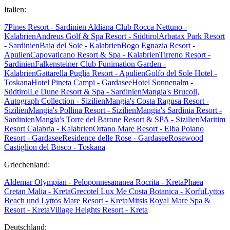
Italien:
7Pines Resort - Sardinien
Aldiana Club Rocca Nettuno -
Kalabrien
Andreus Golf & Spa Resort - Südtirol
Arbatax Park Resort
- Sardinien
Baia del Sole - Kalabrien
Bogo Egnazia Resort -
Apulien
Capovaticano Resort & Spa - Kalabrien
Tirreno Resort -
Sardinien
Falkensteiner Club Funimation Garden -
Kalabrien
Gattarella Puglia Resort - Apulien
Golfo del Sole Hotel -
Toskana
Hotel Pineta Campi - Gardasee
Hotel Sonnenalm -
Südtirol
Le Dune Resort & Spa - Sardinien
Mangia's Brucoli,
Autograph Collection - Sizilien
Mangia's Costa Ragusa Resort -
Sizilien
Mangia's Pollina Resort - Sizilien
Mangia's Sardinia Resort -
Sardinien
Mangia's Torre del Barone Resort & SPA - Sizilien
Maritim
Resort Calabria - Kalabrien
Ortano Mare Resort - Elba
Poiano
Resort - Gardasee
Residence delle Rose - Gardasee
Rosewood
Castiglion del Bosco - Toskana
Griechenland:
Aldemar Olympian - Peloponnes
ananea Rocrita - Kreta
Phaea
Cretan Malia - Kreta
Grecotel Lux Me Costa Botanica - Korfu
Lyttos
Beach und Lyttos Mare Resort - Kreta
Mitsis Royal Mare Spa &
Resort - Kreta
Village Heights Resort - Kreta
Deutschland: