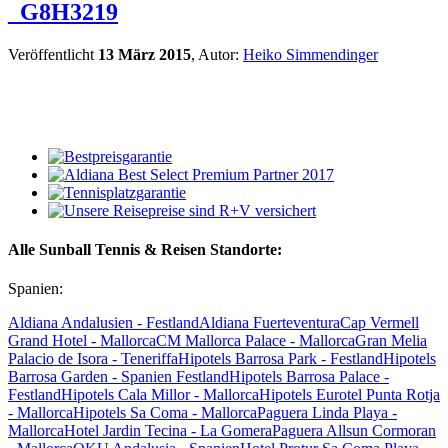
_G8H3219
Veröffentlicht
13 März 2015
, Autor:
Heiko Simmendinger
Alle Sunball Tennis & Reisen Standorte:
Spanien:
Aldiana Andalusien - Festland
Aldiana Fuerteventura
Cap Vermell
Grand Hotel - Mallorca
CM Mallorca Palace - Mallorca
Gran Melia
Palacio de Isora - Teneriffa
Hipotels Barrosa Park - Festland
Hipotels
Barrosa Garden - Spanien Festland
Hipotels Barrosa Palace -
Festland
Hipotels Cala Millor - Mallorca
Hipotels Eurotel Punta Rotja
- Mallorca
Hipotels Sa Coma - Mallorca
Paguera Linda Playa -
Mallorca
Hotel Jardin Tecina - La Gomera
Paguera Allsun Cormoran