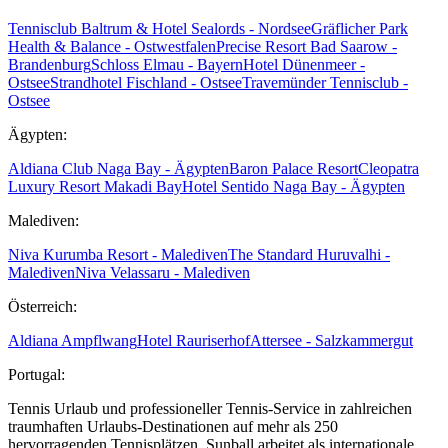
Tennisclub Baltrum & Hotel Sealords - Nordsee
Gräflicher Park
Health & Balance - Ostwestfalen
Precise Resort Bad Saarow -
Brandenburg
Schloss Elmau - Bayern
Hotel Dünenmeer -
Ostsee
Strandhotel Fischland - Ostsee
Travemünder Tennisclub -
Ostsee
Ägypten:
Aldiana Club Naga Bay - Ägypten
Baron Palace Resort
Cleopatra
Luxury Resort Makadi Bay
Hotel Sentido Naga Bay - Ägypten
Malediven:
Niva Kurumba Resort - Malediven
The Standard Huruvalhi -
Malediven
Niva Velassaru - Malediven
Österreich:
Aldiana Ampflwang
Hotel Rauriserhof
Attersee - Salzkammergut
Portugal:
Tennis Urlaub und professioneller Tennis-Service in zahlreichen
traumhaften Urlaubs-Destinationen auf mehr als 250
hervorragenden Tennisplätzen. Sunball arbeitet als internationale