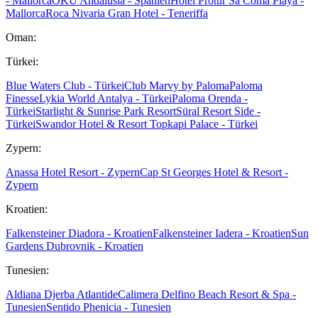
- Mallorca
OKU Andalusia - Spanien
Hotel Protur Sa Coma Playa -
Mallorca
Roca Nivaria Gran Hotel - Teneriffa
Oman:
Türkei:
Blue Waters Club - Türkei
Club Marvy by Paloma
Paloma
Finesse
Lykia World Antalya - Türkei
Paloma Orenda -
Türkei
Starlight & Sunrise Park Resort
Süral Resort Side -
Türkei
Swandor Hotel & Resort Topkapi Palace - Türkei
Zypern:
Anassa Hotel Resort - Zypern
Cap St Georges Hotel & Resort -
Zypern
Kroatien:
Falkensteiner Diadora - Kroatien
Falkensteiner Iadera - Kroatien
Sun
Gardens Dubrovnik - Kroatien
Tunesien:
Aldiana Djerba Atlantide
Calimera Delfino Beach Resort & Spa -
Tunesien
Sentido Phenicia - Tunesien