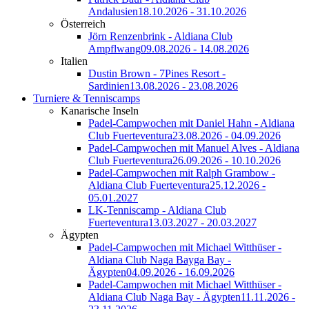
Andalusien
18.10.2026 - 31.10.2026
Österreich
Jörn Renzenbrink - Aldiana Club
Ampflwang
09.08.2026 - 14.08.2026
Italien
Dustin Brown - 7Pines Resort -
Sardinien
13.08.2026 - 23.08.2026
Turniere & Tenniscamps
Kanarische Inseln
Padel-Campwochen mit Daniel Hahn - Aldiana
Club Fuerteventura
23.08.2026 - 04.09.2026
Padel-Campwochen mit Manuel Alves - Aldiana
Club Fuerteventura
26.09.2026 - 10.10.2026
Padel-Campwochen mit Ralph Grambow -
Aldiana Club Fuerteventura
25.12.2026 -
05.01.2027
LK-Tenniscamp - Aldiana Club
Fuerteventura
13.03.2027 - 20.03.2027
Ägypten
Padel-Campwochen mit Michael Witthüser -
Aldiana Club Naga Bayga Bay -
Ägypten
04.09.2026 - 16.09.2026
Padel-Campwochen mit Michael Witthüser -
Aldiana Club Naga Bay - Ägypten
11.11.2026 -