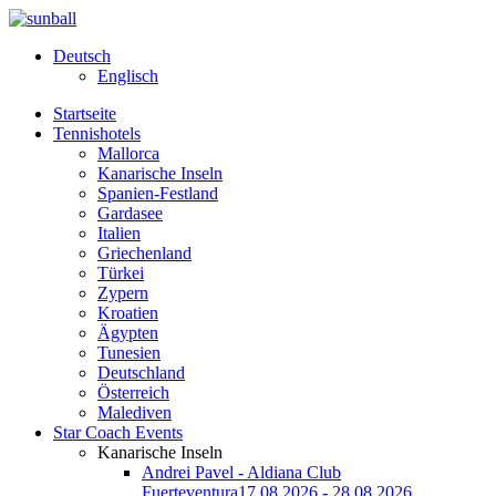
Deutsch
Englisch
Startseite
Tennishotels
Mallorca
Kanarische Inseln
Spanien-Festland
Gardasee
Italien
Griechenland
Türkei
Zypern
Kroatien
Ägypten
Tunesien
Deutschland
Österreich
Malediven
Star Coach Events
Kanarische Inseln
Andrei Pavel - Aldiana Club
Fuerteventura
17.08.2026 - 28.08.2026