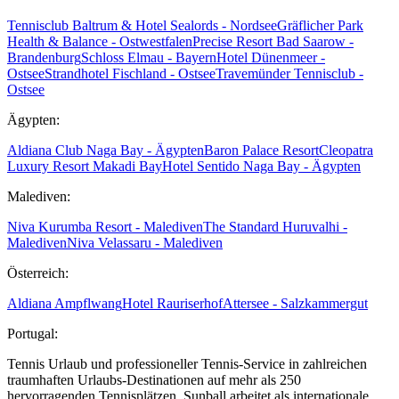
Tennisclub Baltrum & Hotel Sealords - Nordsee
Gräflicher Park
Health & Balance - Ostwestfalen
Precise Resort Bad Saarow -
Brandenburg
Schloss Elmau - Bayern
Hotel Dünenmeer -
Ostsee
Strandhotel Fischland - Ostsee
Travemünder Tennisclub -
Ostsee
Ägypten:
Aldiana Club Naga Bay - Ägypten
Baron Palace Resort
Cleopatra
Luxury Resort Makadi Bay
Hotel Sentido Naga Bay - Ägypten
Malediven:
Niva Kurumba Resort - Malediven
The Standard Huruvalhi -
Malediven
Niva Velassaru - Malediven
Österreich:
Aldiana Ampflwang
Hotel Rauriserhof
Attersee - Salzkammergut
Portugal:
Tennis Urlaub und professioneller Tennis-Service in zahlreichen
traumhaften Urlaubs-Destinationen auf mehr als 250
hervorragenden Tennisplätzen. Sunball arbeitet als internationale