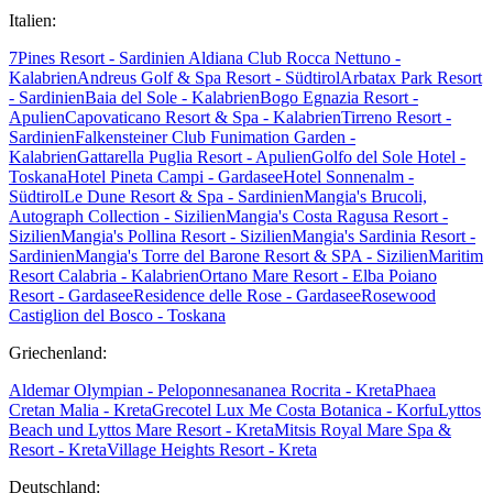
Italien:
7Pines Resort - Sardinien
Aldiana Club Rocca Nettuno -
Kalabrien
Andreus Golf & Spa Resort - Südtirol
Arbatax Park Resort
- Sardinien
Baia del Sole - Kalabrien
Bogo Egnazia Resort -
Apulien
Capovaticano Resort & Spa - Kalabrien
Tirreno Resort -
Sardinien
Falkensteiner Club Funimation Garden -
Kalabrien
Gattarella Puglia Resort - Apulien
Golfo del Sole Hotel -
Toskana
Hotel Pineta Campi - Gardasee
Hotel Sonnenalm -
Südtirol
Le Dune Resort & Spa - Sardinien
Mangia's Brucoli,
Autograph Collection - Sizilien
Mangia's Costa Ragusa Resort -
Sizilien
Mangia's Pollina Resort - Sizilien
Mangia's Sardinia Resort -
Sardinien
Mangia's Torre del Barone Resort & SPA - Sizilien
Maritim
Resort Calabria - Kalabrien
Ortano Mare Resort - Elba
Poiano
Resort - Gardasee
Residence delle Rose - Gardasee
Rosewood
Castiglion del Bosco - Toskana
Griechenland:
Aldemar Olympian - Peloponnes
ananea Rocrita - Kreta
Phaea
Cretan Malia - Kreta
Grecotel Lux Me Costa Botanica - Korfu
Lyttos
Beach und Lyttos Mare Resort - Kreta
Mitsis Royal Mare Spa &
Resort - Kreta
Village Heights Resort - Kreta
Deutschland: