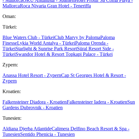
- Mallorca
OKU Andalusia - Spanien
Hotel Protur Sa Coma Playa -
Mallorca
Roca Nivaria Gran Hotel - Teneriffa
Oman:
Türkei:
Blue Waters Club - Türkei
Club Marvy by Paloma
Paloma
Finesse
Lykia World Antalya - Türkei
Paloma Orenda -
Türkei
Starlight & Sunrise Park Resort
Süral Resort Side -
Türkei
Swandor Hotel & Resort Topkapi Palace - Türkei
Zypern:
Anassa Hotel Resort - Zypern
Cap St Georges Hotel & Resort -
Zypern
Kroatien:
Falkensteiner Diadora - Kroatien
Falkensteiner Iadera - Kroatien
Sun
Gardens Dubrovnik - Kroatien
Tunesien:
Aldiana Djerba Atlantide
Calimera Delfino Beach Resort & Spa -
Tunesien
Sentido Phenicia - Tunesien