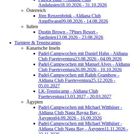
Andalusien
18.10.2026 - 31.10.2026
Österreich
Jörn Renzenbrink - Aldiana Club
Ampflwang
09.08.2026 - 14.08.2026
Italien
Dustin Brown - 7Pines Resort -
Sardinien
13.08.2026 - 23.08.2026
Turniere & Tenniscamps
Kanarische Inseln
Padel-Campwochen mit Daniel Hahn - Aldiana
Club Fuerteventura
23.08.2026 - 04.09.2026
Padel-Campwochen mit Manuel Alves - Aldiana
Club Fuerteventura
26.09.2026 - 10.10.2026
Padel-Campwochen mit Ralph Grambow -
Aldiana Club Fuerteventura
25.12.2026 -
05.01.2027
LK-Tenniscamp - Aldiana Club
Fuerteventura
13.03.2027 - 20.03.2027
Ägypten
Padel-Campwochen mit Michael Witthüser -
Aldiana Club Naga Bayga Bay -
Ägypten
04.09.2026 - 16.09.2026
Padel-Campwochen mit Michael Witthüser -
Aldiana Club Naga Bay - Ägypten
11.11.2026 -