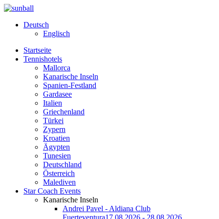
Deutsch
Englisch
Startseite
Tennishotels
Mallorca
Kanarische Inseln
Spanien-Festland
Gardasee
Italien
Griechenland
Türkei
Zypern
Kroatien
Ägypten
Tunesien
Deutschland
Österreich
Malediven
Star Coach Events
Kanarische Inseln
Andrei Pavel - Aldiana Club
Fuerteventura
17.08.2026 - 28.08.2026