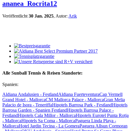
ananea_Rocrita12
Veröffentlicht
30 Jan. 2025
, Autor:
Arik
Alle Sunball Tennis & Reisen Standorte:
Spanien:
Aldiana Andalusien - Festland
Aldiana Fuerteventura
Cap Vermell
Grand Hotel - Mallorca
CM Mallorca Palace - Mallorca
Gran Melia
Palacio de Isora - Teneriffa
Hipotels Barrosa Park - Festland
Hipotels
Barrosa Garden - Spanien Festland
Hipotels Barrosa Palace -
Festland
Hipotels Cala Millor - Mallorca
Hipotels Eurotel Punta Rotja
- Mallorca
Hipotels Sa Coma - Mallorca
Paguera Linda Playa -
Mallorca
Hotel Jardin Tecina - La Gomera
Paguera Allsun Cormoran