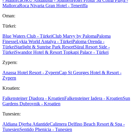
- Mallorca
OKU Andalusia - Spanien
Hotel Protur Sa Coma Playa -
Mallorca
Roca Nivaria Gran Hotel - Teneriffa
Oman:
Türkei:
Blue Waters Club - Türkei
Club Marvy by Paloma
Paloma
Finesse
Lykia World Antalya - Türkei
Paloma Orenda -
Türkei
Starlight & Sunrise Park Resort
Süral Resort Side -
Türkei
Swandor Hotel & Resort Topkapi Palace - Türkei
Zypern:
Anassa Hotel Resort - Zypern
Cap St Georges Hotel & Resort -
Zypern
Kroatien:
Falkensteiner Diadora - Kroatien
Falkensteiner Iadera - Kroatien
Sun
Gardens Dubrovnik - Kroatien
Tunesien:
Aldiana Djerba Atlantide
Calimera Delfino Beach Resort & Spa -
Tunesien
Sentido Phenicia - Tunesien