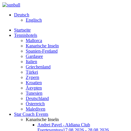
Deutsch
Englisch
Startseite
Tennishotels
Mallorca
Kanarische Inseln
Spanien-Festland
Gardasee
Italien
Griechenland
Türkei
Zypern
Kroatien
Ägypten
Tunesien
Deutschland
Österreich
Malediven
Star Coach Events
Kanarische Inseln
Andrei Pavel - Aldiana Club
Fuerteventura
17.08.2026 - 28.08.2026