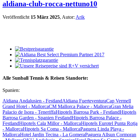
aldiana-club-rocca-nettuno10
Veröffentlicht
15 März 2025
, Autor:
Arik
Alle Sunball Tennis & Reisen Standorte:
Spanien:
Aldiana Andalusien - Festland
Aldiana Fuerteventura
Cap Vermell
Grand Hotel - Mallorca
CM Mallorca Palace - Mallorca
Gran Melia
Palacio de Isora - Teneriffa
Hipotels Barrosa Park - Festland
Hipotels
Barrosa Garden - Spanien Festland
Hipotels Barrosa Palace -
Festland
Hipotels Cala Millor - Mallorca
Hipotels Eurotel Punta Rotja
- Mallorca
Hipotels Sa Coma - Mallorca
Paguera Linda Playa -
Mallorca
Hotel Jardin Tecina - La Gomera
Paguera Allsun Cormoran