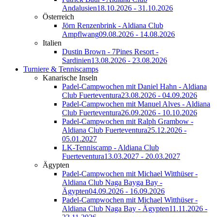
Andalusien
18.10.2026 - 31.10.2026
Österreich
Jörn Renzenbrink - Aldiana Club
Ampflwang
09.08.2026 - 14.08.2026
Italien
Dustin Brown - 7Pines Resort -
Sardinien
13.08.2026 - 23.08.2026
Turniere & Tenniscamps
Kanarische Inseln
Padel-Campwochen mit Daniel Hahn - Aldiana
Club Fuerteventura
23.08.2026 - 04.09.2026
Padel-Campwochen mit Manuel Alves - Aldiana
Club Fuerteventura
26.09.2026 - 10.10.2026
Padel-Campwochen mit Ralph Grambow -
Aldiana Club Fuerteventura
25.12.2026 -
05.01.2027
LK-Tenniscamp - Aldiana Club
Fuerteventura
13.03.2027 - 20.03.2027
Ägypten
Padel-Campwochen mit Michael Witthüser -
Aldiana Club Naga Bayga Bay -
Ägypten
04.09.2026 - 16.09.2026
Padel-Campwochen mit Michael Witthüser -
Aldiana Club Naga Bay - Ägypten
11.11.2026 -