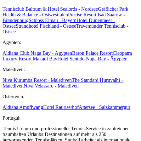
Tennisclub Baltrum & Hotel Sealords - Nordsee
Gräflicher Park
Health & Balance - Ostwestfalen
Precise Resort Bad Saarow -
Brandenburg
Schloss Elmau - Bayern
Hotel Dünenmeer -
Ostsee
Strandhotel Fischland - Ostsee
Travemünder Tennisclub -
Ostsee
Ägypten:
Aldiana Club Naga Bay - Ägypten
Baron Palace Resort
Cleopatra
Luxury Resort Makadi Bay
Hotel Sentido Naga Bay - Ägypten
Malediven:
Niva Kurumba Resort - Malediven
The Standard Huruvalhi -
Malediven
Niva Velassaru - Malediven
Österreich:
Aldiana Ampflwang
Hotel Rauriserhof
Attersee - Salzkammergut
Portugal:
Tennis Urlaub und professioneller Tennis-Service in zahlreichen
traumhaften Urlaubs-Destinationen auf mehr als 250
hervorragenden Tennisplätzen. Sunball arbeitet als internationale