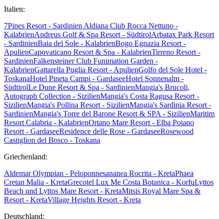
Italien:
7Pines Resort - Sardinien
Aldiana Club Rocca Nettuno -
Kalabrien
Andreus Golf & Spa Resort - Südtirol
Arbatax Park Resort
- Sardinien
Baia del Sole - Kalabrien
Bogo Egnazia Resort -
Apulien
Capovaticano Resort & Spa - Kalabrien
Tirreno Resort -
Sardinien
Falkensteiner Club Funimation Garden -
Kalabrien
Gattarella Puglia Resort - Apulien
Golfo del Sole Hotel -
Toskana
Hotel Pineta Campi - Gardasee
Hotel Sonnenalm -
Südtirol
Le Dune Resort & Spa - Sardinien
Mangia's Brucoli,
Autograph Collection - Sizilien
Mangia's Costa Ragusa Resort -
Sizilien
Mangia's Pollina Resort - Sizilien
Mangia's Sardinia Resort -
Sardinien
Mangia's Torre del Barone Resort & SPA - Sizilien
Maritim
Resort Calabria - Kalabrien
Ortano Mare Resort - Elba
Poiano
Resort - Gardasee
Residence delle Rose - Gardasee
Rosewood
Castiglion del Bosco - Toskana
Griechenland:
Aldemar Olympian - Peloponnes
ananea Rocrita - Kreta
Phaea
Cretan Malia - Kreta
Grecotel Lux Me Costa Botanica - Korfu
Lyttos
Beach und Lyttos Mare Resort - Kreta
Mitsis Royal Mare Spa &
Resort - Kreta
Village Heights Resort - Kreta
Deutschland: