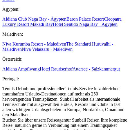
Ägypten:
Aldiana Club Naga Bay - Ägypten
Baron Palace Resort
Cleopatra
Luxury Resort Makadi Bay
Hotel Sentido Naga Bay - Ägypten
Malediven:
Niva Kurumba Resort - Malediven
The Standard Huruvalhi -
Malediven
Niva Velassaru - Malediven
Österreich:
Aldiana Ampflwang
Hotel Rauriserhof
Attersee - Salzkammergut
Portugal:
Tennis Urlaub und professioneller Tennis-Service in zahlreichen
traumhaften Urlaubs-Destinationen auf mehr als 250
hervorragenden Tennisplätzen. Sunball arbeitet als internationale
Tennisschule mit ausgewählten Hotels, Resorts und Clubs in fast
allen wichtigen Urlaubsgebieten in Europa, Nordafrika, Oman und
den Malediven.
Buchen Sie über unsere Reiseagentur Sunball Reisen Ihre komplette
Reise, natürlich gerne in Verbindung mit einem Trainingspaket