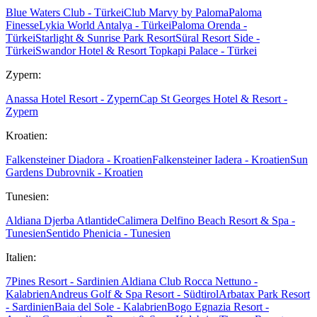
Blue Waters Club - Türkei
Club Marvy by Paloma
Paloma
Finesse
Lykia World Antalya - Türkei
Paloma Orenda -
Türkei
Starlight & Sunrise Park Resort
Süral Resort Side -
Türkei
Swandor Hotel & Resort Topkapi Palace - Türkei
Zypern:
Anassa Hotel Resort - Zypern
Cap St Georges Hotel & Resort -
Zypern
Kroatien:
Falkensteiner Diadora - Kroatien
Falkensteiner Iadera - Kroatien
Sun
Gardens Dubrovnik - Kroatien
Tunesien:
Aldiana Djerba Atlantide
Calimera Delfino Beach Resort & Spa -
Tunesien
Sentido Phenicia - Tunesien
Italien:
7Pines Resort - Sardinien
Aldiana Club Rocca Nettuno -
Kalabrien
Andreus Golf & Spa Resort - Südtirol
Arbatax Park Resort
- Sardinien
Baia del Sole - Kalabrien
Bogo Egnazia Resort -