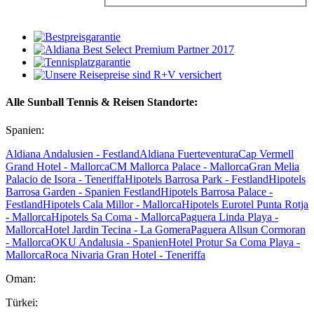
Alle Sunball Tennis & Reisen Standorte:
Spanien:
Aldiana Andalusien - Festland
Aldiana Fuerteventura
Cap Vermell
Grand Hotel - Mallorca
CM Mallorca Palace - Mallorca
Gran Melia
Palacio de Isora - Teneriffa
Hipotels Barrosa Park - Festland
Hipotels
Barrosa Garden - Spanien Festland
Hipotels Barrosa Palace -
Festland
Hipotels Cala Millor - Mallorca
Hipotels Eurotel Punta Rotja
- Mallorca
Hipotels Sa Coma - Mallorca
Paguera Linda Playa -
Mallorca
Hotel Jardin Tecina - La Gomera
Paguera Allsun Cormoran
- Mallorca
OKU Andalusia - Spanien
Hotel Protur Sa Coma Playa -
Mallorca
Roca Nivaria Gran Hotel - Teneriffa
Oman:
Türkei: