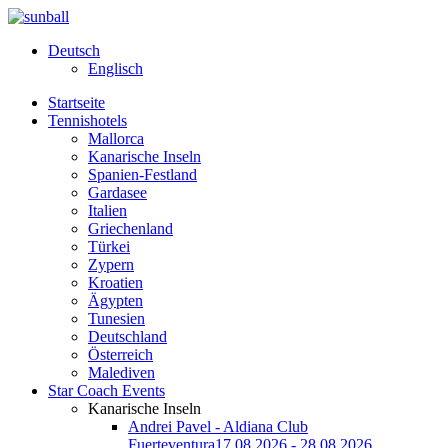
Deutsch
Englisch
Startseite
Tennishotels
Mallorca
Kanarische Inseln
Spanien-Festland
Gardasee
Italien
Griechenland
Türkei
Zypern
Kroatien
Ägypten
Tunesien
Deutschland
Österreich
Malediven
Star Coach Events
Kanarische Inseln
Andrei Pavel - Aldiana Club
Fuerteventura
17.08.2026 - 28.08.2026