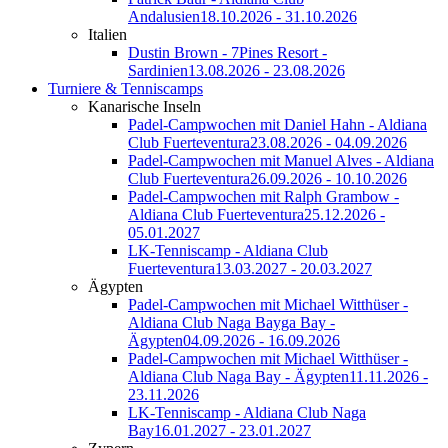
Andalusien
18.10.2026 - 31.10.2026
Italien
Dustin Brown - 7Pines Resort -
Sardinien
13.08.2026 - 23.08.2026
Turniere & Tenniscamps
Kanarische Inseln
Padel-Campwochen mit Daniel Hahn - Aldiana
Club Fuerteventura
23.08.2026 - 04.09.2026
Padel-Campwochen mit Manuel Alves - Aldiana
Club Fuerteventura
26.09.2026 - 10.10.2026
Padel-Campwochen mit Ralph Grambow -
Aldiana Club Fuerteventura
25.12.2026 -
05.01.2027
LK-Tenniscamp - Aldiana Club
Fuerteventura
13.03.2027 - 20.03.2027
Ägypten
Padel-Campwochen mit Michael Witthüser -
Aldiana Club Naga Bayga Bay -
Ägypten
04.09.2026 - 16.09.2026
Padel-Campwochen mit Michael Witthüser -
Aldiana Club Naga Bay - Ägypten
11.11.2026 -
23.11.2026
LK-Tenniscamp - Aldiana Club Naga
Bay
16.01.2027 - 23.01.2027