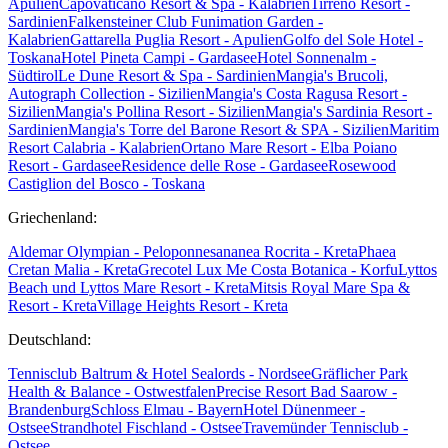
Apulien
Capovaticano Resort & Spa - Kalabrien
Tirreno Resort -
Sardinien
Falkensteiner Club Funimation Garden -
Kalabrien
Gattarella Puglia Resort - Apulien
Golfo del Sole Hotel -
Toskana
Hotel Pineta Campi - Gardasee
Hotel Sonnenalm -
Südtirol
Le Dune Resort & Spa - Sardinien
Mangia's Brucoli,
Autograph Collection - Sizilien
Mangia's Costa Ragusa Resort -
Sizilien
Mangia's Pollina Resort - Sizilien
Mangia's Sardinia Resort -
Sardinien
Mangia's Torre del Barone Resort & SPA - Sizilien
Maritim
Resort Calabria - Kalabrien
Ortano Mare Resort - Elba
Poiano
Resort - Gardasee
Residence delle Rose - Gardasee
Rosewood
Castiglion del Bosco - Toskana
Griechenland:
Aldemar Olympian - Peloponnes
ananea Rocrita - Kreta
Phaea
Cretan Malia - Kreta
Grecotel Lux Me Costa Botanica - Korfu
Lyttos
Beach und Lyttos Mare Resort - Kreta
Mitsis Royal Mare Spa &
Resort - Kreta
Village Heights Resort - Kreta
Deutschland:
Tennisclub Baltrum & Hotel Sealords - Nordsee
Gräflicher Park
Health & Balance - Ostwestfalen
Precise Resort Bad Saarow -
Brandenburg
Schloss Elmau - Bayern
Hotel Dünenmeer -
Ostsee
Strandhotel Fischland - Ostsee
Travemünder Tennisclub -
Ostsee