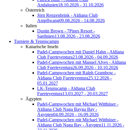
Andalusien
18.10.2026 - 31.10.2026
Österreich
Jörn Renzenbrink - Aldiana Club
Ampflwang
09.08.2026 - 14.08.2026
Italien
Dustin Brown - 7Pines Resort -
Sardinien
13.08.2026 - 23.08.2026
Turniere & Tenniscamps
Kanarische Inseln
Padel-Campwochen mit Daniel Hahn - Aldiana
Club Fuerteventura
23.08.2026 - 04.09.2026
Padel-Campwochen mit Manuel Alves - Aldiana
Club Fuerteventura
26.09.2026 - 10.10.2026
Padel-Campwochen mit Ralph Grambow -
Aldiana Club Fuerteventura
25.12.2026 -
05.01.2027
LK-Tenniscamp - Aldiana Club
Fuerteventura
13.03.2027 - 20.03.2027
Ägypten
Padel-Campwochen mit Michael Witthüser -
Aldiana Club Naga Bayga Bay -
Ägypten
04.09.2026 - 16.09.2026
Padel-Campwochen mit Michael Witthüser -
Aldiana Club Naga Bay - Ägypten
11.11.2026 -