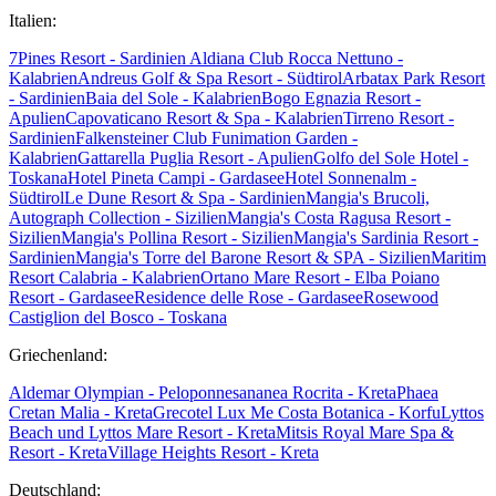
Italien:
7Pines Resort - Sardinien
Aldiana Club Rocca Nettuno -
Kalabrien
Andreus Golf & Spa Resort - Südtirol
Arbatax Park Resort
- Sardinien
Baia del Sole - Kalabrien
Bogo Egnazia Resort -
Apulien
Capovaticano Resort & Spa - Kalabrien
Tirreno Resort -
Sardinien
Falkensteiner Club Funimation Garden -
Kalabrien
Gattarella Puglia Resort - Apulien
Golfo del Sole Hotel -
Toskana
Hotel Pineta Campi - Gardasee
Hotel Sonnenalm -
Südtirol
Le Dune Resort & Spa - Sardinien
Mangia's Brucoli,
Autograph Collection - Sizilien
Mangia's Costa Ragusa Resort -
Sizilien
Mangia's Pollina Resort - Sizilien
Mangia's Sardinia Resort -
Sardinien
Mangia's Torre del Barone Resort & SPA - Sizilien
Maritim
Resort Calabria - Kalabrien
Ortano Mare Resort - Elba
Poiano
Resort - Gardasee
Residence delle Rose - Gardasee
Rosewood
Castiglion del Bosco - Toskana
Griechenland:
Aldemar Olympian - Peloponnes
ananea Rocrita - Kreta
Phaea
Cretan Malia - Kreta
Grecotel Lux Me Costa Botanica - Korfu
Lyttos
Beach und Lyttos Mare Resort - Kreta
Mitsis Royal Mare Spa &
Resort - Kreta
Village Heights Resort - Kreta
Deutschland: