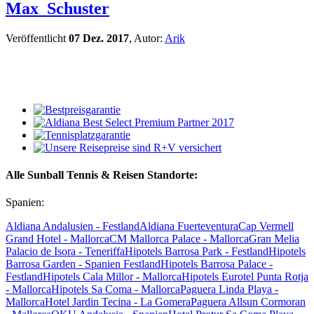
Max_Schuster
Veröffentlicht
07 Dez. 2017
, Autor:
Arik
Alle Sunball Tennis & Reisen Standorte:
Spanien:
Aldiana Andalusien - Festland
Aldiana Fuerteventura
Cap Vermell
Grand Hotel - Mallorca
CM Mallorca Palace - Mallorca
Gran Melia
Palacio de Isora - Teneriffa
Hipotels Barrosa Park - Festland
Hipotels
Barrosa Garden - Spanien Festland
Hipotels Barrosa Palace -
Festland
Hipotels Cala Millor - Mallorca
Hipotels Eurotel Punta Rotja
- Mallorca
Hipotels Sa Coma - Mallorca
Paguera Linda Playa -
Mallorca
Hotel Jardin Tecina - La Gomera
Paguera Allsun Cormoran