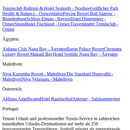
Tennisclub Baltrum & Hotel Sealords - Nordsee
Gräflicher Park
Health & Balance - Ostwestfalen
Precise Resort Bad Saarow -
Brandenburg
Schloss Elmau - Bayern
Hotel Dünenmeer -
Ostsee
Strandhotel Fischland - Ostsee
Travemünder Tennisclub -
Ostsee
Ägypten:
Aldiana Club Naga Bay - Ägypten
Baron Palace Resort
Cleopatra
Luxury Resort Makadi Bay
Hotel Sentido Naga Bay - Ägypten
Malediven:
Niva Kurumba Resort - Malediven
The Standard Huruvalhi -
Malediven
Niva Velassaru - Malediven
Österreich:
Aldiana Ampflwang
Hotel Rauriserhof
Attersee - Salzkammergut
Portugal:
Tennis Urlaub und professioneller Tennis-Service in zahlreichen
traumhaften Urlaubs-Destinationen auf mehr als 250
hervorragenden Tennisplätzen. Sunball arbeitet als internationale