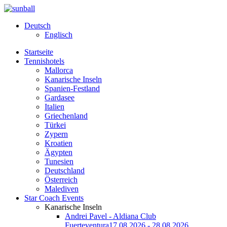
Deutsch
Englisch
Startseite
Tennishotels
Mallorca
Kanarische Inseln
Spanien-Festland
Gardasee
Italien
Griechenland
Türkei
Zypern
Kroatien
Ägypten
Tunesien
Deutschland
Österreich
Malediven
Star Coach Events
Kanarische Inseln
Andrei Pavel - Aldiana Club
Fuerteventura
17.08.2026 - 28.08.2026