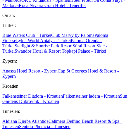
- Mallorca
OKU Andalusia - Spanien
Hotel Protur Sa Coma Playa -
Mallorca
Roca Nivaria Gran Hotel - Teneriffa
Oman:
Türkei:
Blue Waters Club - Türkei
Club Marvy by Paloma
Paloma
Finesse
Lykia World Antalya - Türkei
Paloma Orenda -
Türkei
Starlight & Sunrise Park Resort
Süral Resort Side -
Türkei
Swandor Hotel & Resort Topkapi Palace - Türkei
Zypern:
Anassa Hotel Resort - Zypern
Cap St Georges Hotel & Resort -
Zypern
Kroatien:
Falkensteiner Diadora - Kroatien
Falkensteiner Iadera - Kroatien
Sun
Gardens Dubrovnik - Kroatien
Tunesien:
Aldiana Djerba Atlantide
Calimera Delfino Beach Resort & Spa -
Tunesien
Sentido Phenicia - Tunesien