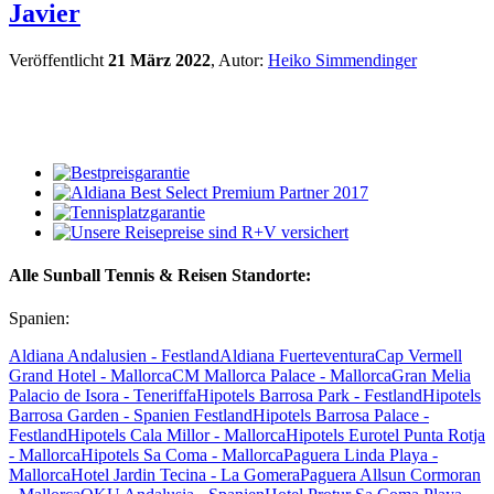
Javier
Veröffentlicht
21 März 2022
, Autor:
Heiko Simmendinger
Alle Sunball Tennis & Reisen Standorte:
Spanien:
Aldiana Andalusien - Festland
Aldiana Fuerteventura
Cap Vermell
Grand Hotel - Mallorca
CM Mallorca Palace - Mallorca
Gran Melia
Palacio de Isora - Teneriffa
Hipotels Barrosa Park - Festland
Hipotels
Barrosa Garden - Spanien Festland
Hipotels Barrosa Palace -
Festland
Hipotels Cala Millor - Mallorca
Hipotels Eurotel Punta Rotja
- Mallorca
Hipotels Sa Coma - Mallorca
Paguera Linda Playa -
Mallorca
Hotel Jardin Tecina - La Gomera
Paguera Allsun Cormoran