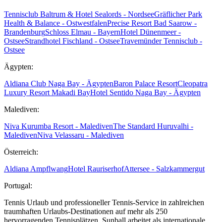
Tennisclub Baltrum & Hotel Sealords - Nordsee
Gräflicher Park
Health & Balance - Ostwestfalen
Precise Resort Bad Saarow -
Brandenburg
Schloss Elmau - Bayern
Hotel Dünenmeer -
Ostsee
Strandhotel Fischland - Ostsee
Travemünder Tennisclub -
Ostsee
Ägypten:
Aldiana Club Naga Bay - Ägypten
Baron Palace Resort
Cleopatra
Luxury Resort Makadi Bay
Hotel Sentido Naga Bay - Ägypten
Malediven:
Niva Kurumba Resort - Malediven
The Standard Huruvalhi -
Malediven
Niva Velassaru - Malediven
Österreich:
Aldiana Ampflwang
Hotel Rauriserhof
Attersee - Salzkammergut
Portugal:
Tennis Urlaub und professioneller Tennis-Service in zahlreichen
traumhaften Urlaubs-Destinationen auf mehr als 250
hervorragenden Tennisplätzen. Sunball arbeitet als internationale