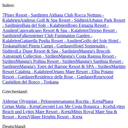
Italien:
7Pines Resort - Sardinien
Aldiana Club Rocca Nettuno -
Kalabrien
Andreus Golf & Spa Resort - Südtirol
Arbatax Park Resort
- Sardinien
Baia del Sole - Kalabrien
Bogo Egnazia Resort -
Apulien
Capovaticano Resort & Spa - Kalabrien
Tirreno Resort -
Sardinien
Falkensteiner Club Funimation Garden -
Kalabrien
Gattarella Puglia Resort - Apulien
Golfo del Sole Hotel -
Toskana
Hotel Pineta Campi - Gardasee
Hotel Sonnenalm -
Südtirol
Le Dune Resort & Spa - Sardinien
Mangia's Brucoli,
Autograph Collection - Sizilien
Mangia's Costa Ragusa Resort -
Sizilien
Mangia's Pollina Resort - Sizilien
Mangia's Sardinia Resort -
Sardinien
Mangia's Torre del Barone Resort & SPA - Sizilien
Maritim
Resort Calabria - Kalabrien
Ortano Mare Resort - Elba
Poiano
Resort - Gardasee
Residence delle Rose - Gardasee
Rosewood
Castiglion del Bosco - Toskana
Griechenland:
Aldemar Olympian - Peloponnes
ananea Rocrita - Kreta
Phaea
Cretan Malia - Kreta
Grecotel Lux Me Costa Botanica - Korfu
Lyttos
Beach und Lyttos Mare Resort - Kreta
Mitsis Royal Mare Spa &
Resort - Kreta
Village Heights Resort - Kreta
Deutschland: