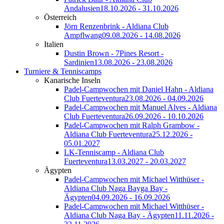
Andalusien
18.10.2026 - 31.10.2026
Österreich
Jörn Renzenbrink - Aldiana Club
Ampflwang
09.08.2026 - 14.08.2026
Italien
Dustin Brown - 7Pines Resort -
Sardinien
13.08.2026 - 23.08.2026
Turniere & Tenniscamps
Kanarische Inseln
Padel-Campwochen mit Daniel Hahn - Aldiana
Club Fuerteventura
23.08.2026 - 04.09.2026
Padel-Campwochen mit Manuel Alves - Aldiana
Club Fuerteventura
26.09.2026 - 10.10.2026
Padel-Campwochen mit Ralph Grambow -
Aldiana Club Fuerteventura
25.12.2026 -
05.01.2027
LK-Tenniscamp - Aldiana Club
Fuerteventura
13.03.2027 - 20.03.2027
Ägypten
Padel-Campwochen mit Michael Witthüser -
Aldiana Club Naga Bayga Bay -
Ägypten
04.09.2026 - 16.09.2026
Padel-Campwochen mit Michael Witthüser -
Aldiana Club Naga Bay - Ägypten
11.11.2026 -