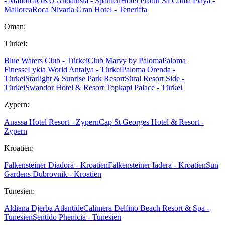
- Mallorca
OKU Andalusia - Spanien
Hotel Protur Sa Coma Playa -
Mallorca
Roca Nivaria Gran Hotel - Teneriffa
Oman:
Türkei:
Blue Waters Club - Türkei
Club Marvy by Paloma
Paloma
Finesse
Lykia World Antalya - Türkei
Paloma Orenda -
Türkei
Starlight & Sunrise Park Resort
Süral Resort Side -
Türkei
Swandor Hotel & Resort Topkapi Palace - Türkei
Zypern:
Anassa Hotel Resort - Zypern
Cap St Georges Hotel & Resort -
Zypern
Kroatien:
Falkensteiner Diadora - Kroatien
Falkensteiner Iadera - Kroatien
Sun
Gardens Dubrovnik - Kroatien
Tunesien:
Aldiana Djerba Atlantide
Calimera Delfino Beach Resort & Spa -
Tunesien
Sentido Phenicia - Tunesien