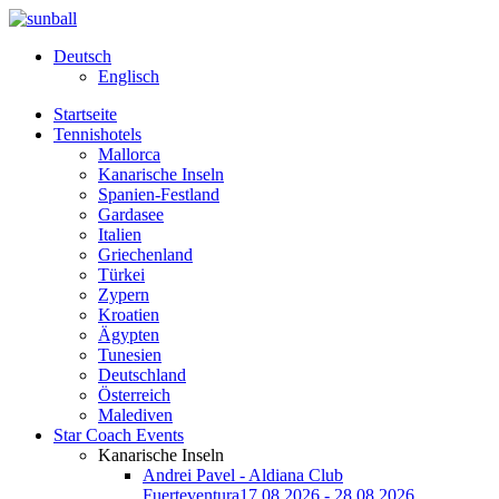
Deutsch
Englisch
Startseite
Tennishotels
Mallorca
Kanarische Inseln
Spanien-Festland
Gardasee
Italien
Griechenland
Türkei
Zypern
Kroatien
Ägypten
Tunesien
Deutschland
Österreich
Malediven
Star Coach Events
Kanarische Inseln
Andrei Pavel - Aldiana Club
Fuerteventura
17.08.2026 - 28.08.2026