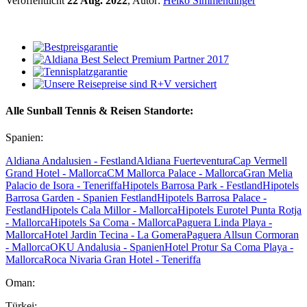
Veröffentlicht
22 Aug. 2022
, Autor:
Heiko Simmendinger
Alle Sunball Tennis & Reisen Standorte:
Spanien:
Aldiana Andalusien - Festland
Aldiana Fuerteventura
Cap Vermell
Grand Hotel - Mallorca
CM Mallorca Palace - Mallorca
Gran Melia
Palacio de Isora - Teneriffa
Hipotels Barrosa Park - Festland
Hipotels
Barrosa Garden - Spanien Festland
Hipotels Barrosa Palace -
Festland
Hipotels Cala Millor - Mallorca
Hipotels Eurotel Punta Rotja
- Mallorca
Hipotels Sa Coma - Mallorca
Paguera Linda Playa -
Mallorca
Hotel Jardin Tecina - La Gomera
Paguera Allsun Cormoran
- Mallorca
OKU Andalusia - Spanien
Hotel Protur Sa Coma Playa -
Mallorca
Roca Nivaria Gran Hotel - Teneriffa
Oman:
Türkei: