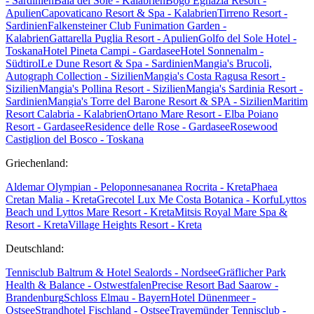
- Sardinien
Baia del Sole - Kalabrien
Bogo Egnazia Resort -
Apulien
Capovaticano Resort & Spa - Kalabrien
Tirreno Resort -
Sardinien
Falkensteiner Club Funimation Garden -
Kalabrien
Gattarella Puglia Resort - Apulien
Golfo del Sole Hotel -
Toskana
Hotel Pineta Campi - Gardasee
Hotel Sonnenalm -
Südtirol
Le Dune Resort & Spa - Sardinien
Mangia's Brucoli,
Autograph Collection - Sizilien
Mangia's Costa Ragusa Resort -
Sizilien
Mangia's Pollina Resort - Sizilien
Mangia's Sardinia Resort -
Sardinien
Mangia's Torre del Barone Resort & SPA - Sizilien
Maritim
Resort Calabria - Kalabrien
Ortano Mare Resort - Elba
Poiano
Resort - Gardasee
Residence delle Rose - Gardasee
Rosewood
Castiglion del Bosco - Toskana
Griechenland:
Aldemar Olympian - Peloponnes
ananea Rocrita - Kreta
Phaea
Cretan Malia - Kreta
Grecotel Lux Me Costa Botanica - Korfu
Lyttos
Beach und Lyttos Mare Resort - Kreta
Mitsis Royal Mare Spa &
Resort - Kreta
Village Heights Resort - Kreta
Deutschland:
Tennisclub Baltrum & Hotel Sealords - Nordsee
Gräflicher Park
Health & Balance - Ostwestfalen
Precise Resort Bad Saarow -
Brandenburg
Schloss Elmau - Bayern
Hotel Dünenmeer -
Ostsee
Strandhotel Fischland - Ostsee
Travemünder Tennisclub -