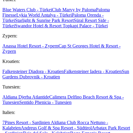
Blue Waters Club - Türkei
Club Marvy by Paloma
Paloma
Finesse
Lykia World Antalya - Türkei
Paloma Orenda -
Türkei
Starlight & Sunrise Park Resort
Süral Resort Side -
Türkei
Swandor Hotel & Resort Topkapi Palace - Türkei
Zypern:
Anassa Hotel Resort - Zypern
Cap St Georges Hotel & Resort -
Zypern
Kroatien:
Falkensteiner Diadora - Kroatien
Falkensteiner Iadera - Kroatien
Sun
Gardens Dubrovnik - Kroatien
Tunesien:
Aldiana Djerba Atlantide
Calimera Delfino Beach Resort & Spa -
Tunesien
Sentido Phenicia - Tunesien
Italien:
7Pines Resort - Sardinien
Aldiana Club Rocca Nettuno -
Kalabrien
Andreus Golf & Spa Resort - Südtirol
Arbatax Park Resort