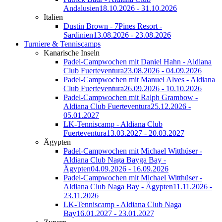
Andalusien
18.10.2026 - 31.10.2026
Italien
Dustin Brown - 7Pines Resort -
Sardinien
13.08.2026 - 23.08.2026
Turniere & Tenniscamps
Kanarische Inseln
Padel-Campwochen mit Daniel Hahn - Aldiana
Club Fuerteventura
23.08.2026 - 04.09.2026
Padel-Campwochen mit Manuel Alves - Aldiana
Club Fuerteventura
26.09.2026 - 10.10.2026
Padel-Campwochen mit Ralph Grambow -
Aldiana Club Fuerteventura
25.12.2026 -
05.01.2027
LK-Tenniscamp - Aldiana Club
Fuerteventura
13.03.2027 - 20.03.2027
Ägypten
Padel-Campwochen mit Michael Witthüser -
Aldiana Club Naga Bayga Bay -
Ägypten
04.09.2026 - 16.09.2026
Padel-Campwochen mit Michael Witthüser -
Aldiana Club Naga Bay - Ägypten
11.11.2026 -
23.11.2026
LK-Tenniscamp - Aldiana Club Naga
Bay
16.01.2027 - 23.01.2027