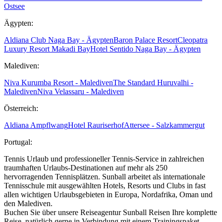
Ostsee
Ägypten:
Aldiana Club Naga Bay - Ägypten
Baron Palace Resort
Cleopatra
Luxury Resort Makadi Bay
Hotel Sentido Naga Bay - Ägypten
Malediven:
Niva Kurumba Resort - Malediven
The Standard Huruvalhi -
Malediven
Niva Velassaru - Malediven
Österreich:
Aldiana Ampflwang
Hotel Rauriserhof
Attersee - Salzkammergut
Portugal:
Tennis Urlaub und professioneller Tennis-Service in zahlreichen
traumhaften Urlaubs-Destinationen auf mehr als 250
hervorragenden Tennisplätzen. Sunball arbeitet als internationale
Tennisschule mit ausgewählten Hotels, Resorts und Clubs in fast
allen wichtigen Urlaubsgebieten in Europa, Nordafrika, Oman und
den Malediven.
Buchen Sie über unsere Reiseagentur Sunball Reisen Ihre komplette
Reise, natürlich gerne in Verbindung mit einem Trainingspaket