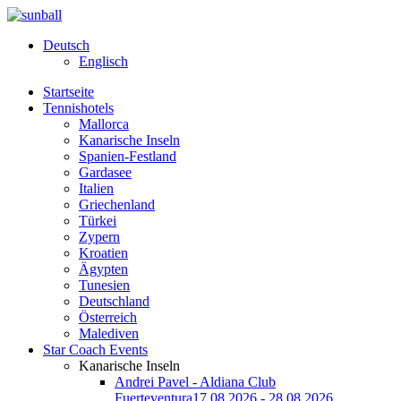
Deutsch
Englisch
Startseite
Tennishotels
Mallorca
Kanarische Inseln
Spanien-Festland
Gardasee
Italien
Griechenland
Türkei
Zypern
Kroatien
Ägypten
Tunesien
Deutschland
Österreich
Malediven
Star Coach Events
Kanarische Inseln
Andrei Pavel - Aldiana Club
Fuerteventura
17.08.2026 - 28.08.2026