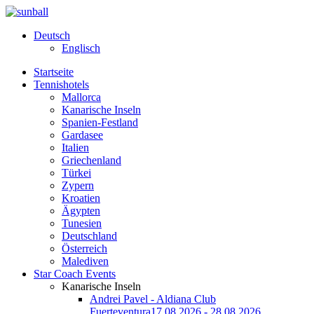
Deutsch
Englisch
Startseite
Tennishotels
Mallorca
Kanarische Inseln
Spanien-Festland
Gardasee
Italien
Griechenland
Türkei
Zypern
Kroatien
Ägypten
Tunesien
Deutschland
Österreich
Malediven
Star Coach Events
Kanarische Inseln
Andrei Pavel - Aldiana Club
Fuerteventura
17.08.2026 - 28.08.2026