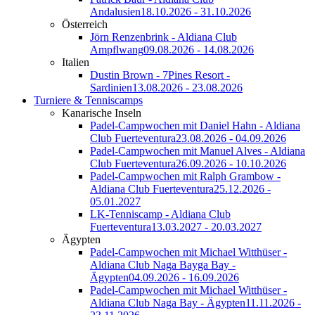
Andalusien
18.10.2026 - 31.10.2026
Österreich
Jörn Renzenbrink - Aldiana Club
Ampflwang
09.08.2026 - 14.08.2026
Italien
Dustin Brown - 7Pines Resort -
Sardinien
13.08.2026 - 23.08.2026
Turniere & Tenniscamps
Kanarische Inseln
Padel-Campwochen mit Daniel Hahn - Aldiana
Club Fuerteventura
23.08.2026 - 04.09.2026
Padel-Campwochen mit Manuel Alves - Aldiana
Club Fuerteventura
26.09.2026 - 10.10.2026
Padel-Campwochen mit Ralph Grambow -
Aldiana Club Fuerteventura
25.12.2026 -
05.01.2027
LK-Tenniscamp - Aldiana Club
Fuerteventura
13.03.2027 - 20.03.2027
Ägypten
Padel-Campwochen mit Michael Witthüser -
Aldiana Club Naga Bayga Bay -
Ägypten
04.09.2026 - 16.09.2026
Padel-Campwochen mit Michael Witthüser -
Aldiana Club Naga Bay - Ägypten
11.11.2026 -