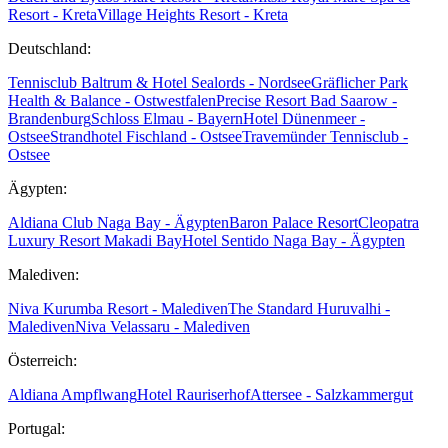
Resort - Kreta
Village Heights Resort - Kreta
Deutschland:
Tennisclub Baltrum & Hotel Sealords - Nordsee
Gräflicher Park
Health & Balance - Ostwestfalen
Precise Resort Bad Saarow -
Brandenburg
Schloss Elmau - Bayern
Hotel Dünenmeer -
Ostsee
Strandhotel Fischland - Ostsee
Travemünder Tennisclub -
Ostsee
Ägypten:
Aldiana Club Naga Bay - Ägypten
Baron Palace Resort
Cleopatra
Luxury Resort Makadi Bay
Hotel Sentido Naga Bay - Ägypten
Malediven:
Niva Kurumba Resort - Malediven
The Standard Huruvalhi -
Malediven
Niva Velassaru - Malediven
Österreich:
Aldiana Ampflwang
Hotel Rauriserhof
Attersee - Salzkammergut
Portugal: