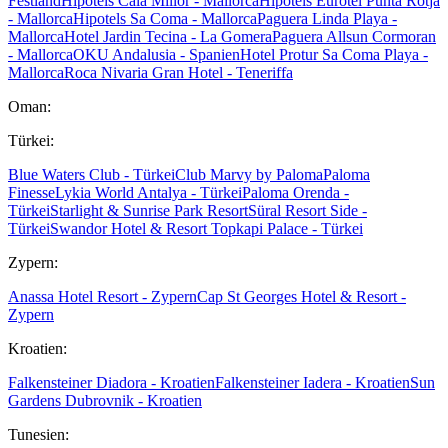
Festland
Hipotels Cala Millor - Mallorca
Hipotels Eurotel Punta Rotja
- Mallorca
Hipotels Sa Coma - Mallorca
Paguera Linda Playa -
Mallorca
Hotel Jardin Tecina - La Gomera
Paguera Allsun Cormoran
- Mallorca
OKU Andalusia - Spanien
Hotel Protur Sa Coma Playa -
Mallorca
Roca Nivaria Gran Hotel - Teneriffa
Oman:
Türkei:
Blue Waters Club - Türkei
Club Marvy by Paloma
Paloma
Finesse
Lykia World Antalya - Türkei
Paloma Orenda -
Türkei
Starlight & Sunrise Park Resort
Süral Resort Side -
Türkei
Swandor Hotel & Resort Topkapi Palace - Türkei
Zypern:
Anassa Hotel Resort - Zypern
Cap St Georges Hotel & Resort -
Zypern
Kroatien:
Falkensteiner Diadora - Kroatien
Falkensteiner Iadera - Kroatien
Sun
Gardens Dubrovnik - Kroatien
Tunesien: